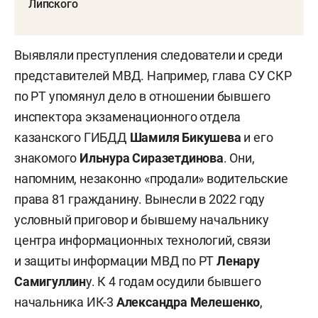
Липского
Выявляли преступления следователи и среди
представителей МВД. Например, глава СУ СКР
по РТ упомянул дело в отношении бывшего
инспектора экзаменационного отдела
казанского ГИБДД
Шамиля Бикушева
и его
знакомого
Ильнура Сиразетдинова
. Они,
напомним, незаконно «продали» водительские
права 81 гражданину. Вынесли в 2022 году
условный приговор и бывшему начальнику
центра информационных технологий, связи
и защиты информации МВД по РТ
Ленару
Самигуллин
у. К 4 годам осудили бывшего
начальника ИК-3
Александра Мелешенко
,