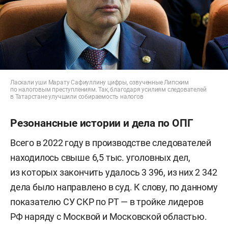
Ласкали уши Марату Сафиуллину цифры, озвученные Липским
по налоговым преступлениям. Так, благодаря усилиям следователей
в Татарстане улучшили собираемость налогов
Резонансные истории и дела по ОПГ
Всего в 2022 году в производстве следователей
находилось свыше 6,5 тыс. уголовных дел,
из которых закончить удалось 3 396, из них 2 342
дела было направлено в суд. К слову, по данному
показателю СУ СКР по РТ — в тройке лидеров
РФ наряду с Москвой и Московской областью.