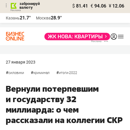
забронируй
$
81.41
€
94.06
¥
12.06
валюту
21.7°
28.9°
Казань
Москва
27 января 2023
#
#
#
силовики
криминал
итоги-2022
Вернули потерпевшим
и государству 32
миллиарда: о чем
рассказали на коллегии СКР