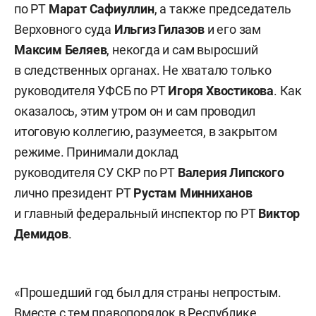
по РТ
Марат Сафиуллин
, а также председатель
Верховного суда
Ильгиз Гилазов
и его зам
Максим Беляев
, некогда и сам выросший
в следственных органах. Не хватало только
руководителя УФСБ по РТ
Игоря Хвостикова
. Как
оказалось, этим утром он и сам проводил
итоговую коллегию, разумеется, в закрытом
режиме. Принимали доклад
руководителя СУ СКР по РТ
Валерия Липского
лично президент РТ
Рустам Минниханов
и главный федеральный инспектор по РТ
Виктор
Демидов
.
«Прошедший год был для страны непростым.
Вместе с тем правопорядок в Республике