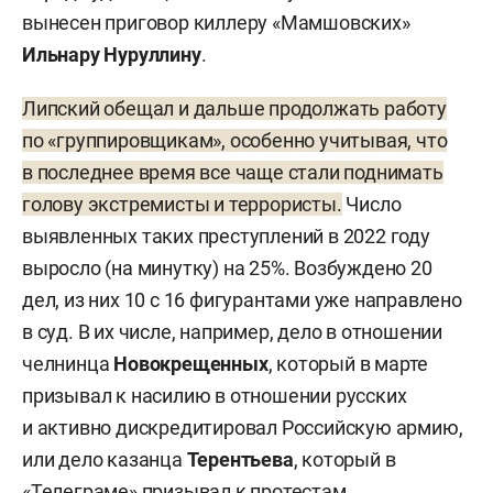
вынесен приговор киллеру «Мамшовских»
Ильнару Нуруллину
.
Липский обещал и дальше продолжать работу
по «группировщикам», особенно учитывая, что
в последнее время все чаще стали поднимать
голову экстремисты и террористы.
Число
выявленных таких преступлений в 2022 году
выросло (на минутку) на 25%. Возбуждено 20
дел, из них 10 с 16 фигурантами уже направлено
в суд. В их числе, например, дело в отношении
челнинца
Новокрещенных
, который в марте
призывал к насилию в отношении русских
и активно дискредитировал Российскую армию,
или дело казанца
Терентьева
, который в
«Телеграме» призывал к протестам