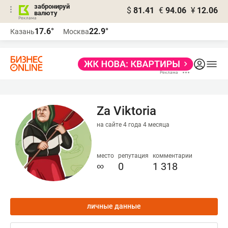
забронируй
$
81.41
€
94.06
¥
12.06
валюту
17.6°
22.9°
Казань
Москва
Za Viktoria
на сайте 4 года 4 месяца
место
репутация
комментарии
∞
0
1 318
личные данные