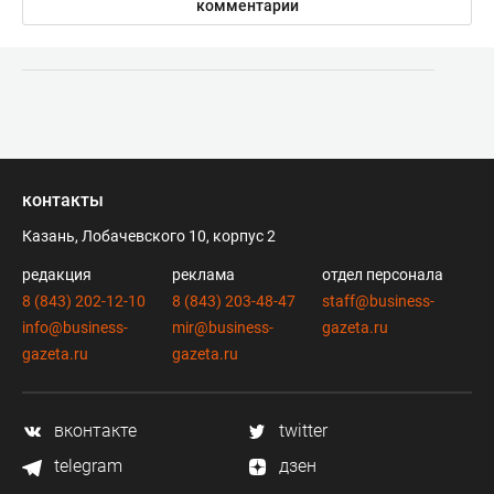
комментарии
контакты
Казань, Лобачевского 10, корпус 2
редакция
реклама
отдел персонала
8 (843) 202-12-10
8 (843) 203-48-47
staff@business-
info@business-
mir@business-
gazeta.ru
gazeta.ru
gazeta.ru
вконтакте
twitter
telegram
дзен