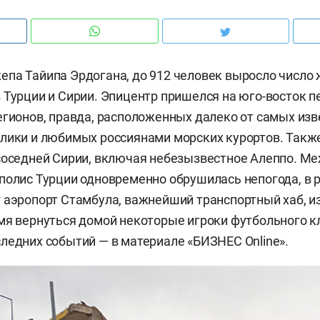
па Тайипа Эрдогана, до 912 человек выросло число 
 Турции и Сирии. Эпицентр пришелся на юго-восток п
егионов, правда, расположенных далеко от самых из
лики и любимых россиянами морских курортов. Такж
соседней Сирии, включая небезызвестное Алеппо. М
полис Турции одновременно обрушилась непогода, в р
 аэропорт Стамбула, важнейший транспортный хаб, из
мя вернуться домой некоторые игроки футбольного кл
ледних событий — в материале «БИЗНЕС Online».