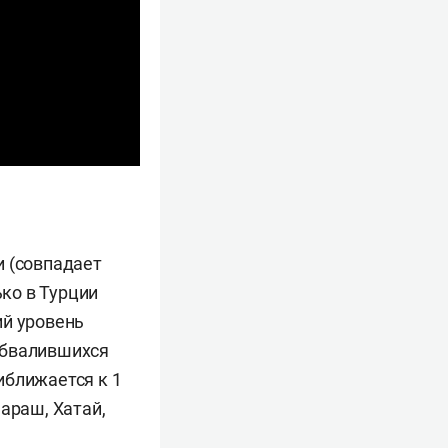
и (совпадает
ько в Турции
ий уровень
обвалившихся
иближается к 1
араш, Хатай,
.