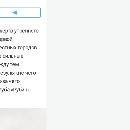
жертв утреннего
ервой,
вестных городов
е сильные
ежду тем
езультате чего
-за чего
уба «Рубин».