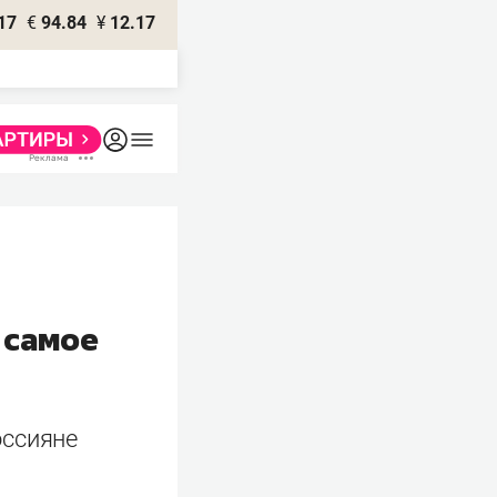
17
€
94.84
¥
12.17
 самое
оссияне