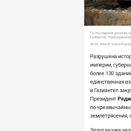
По последним данным, в 
Газиантеп, Кахраманмар
Фото: Ahmet Yukus/Keyst
Разрушена истор
империи, губерн
более 130 здани
единственная в
и Газиантеп зак
Президент
Редж
по чрезвычайным
землетрясения,
Эрдоган уже наз