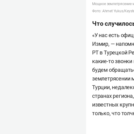
Мощное землетрясение ма
Фото: Ahmet Yukus/Keyst
Что случилос
«У нас есть офи
Измир, — напомн
РТ в Турецкой Р
какие-то звонки
будем обращатьс
землетрясении м
Турции, недалек
странах региона
известных крупн
только, что тол