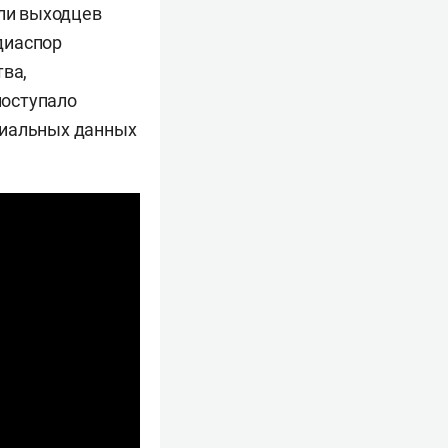
или выходцев
 диаспор
тва,
поступало
циальных данных