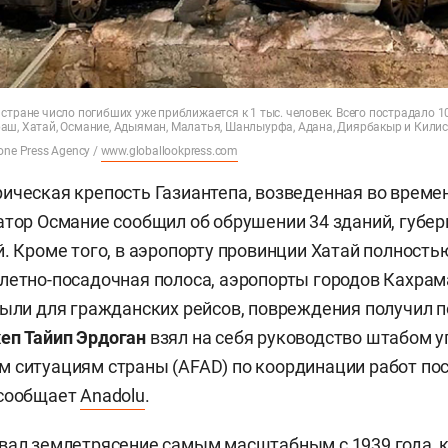
стране число погибших уже приближается к 1 тыс. человек. Всего пострадало 
аш, Хатай, Османие, Адыяман, Малатья, Шанлыурфа, Адана, Диярбакыр и Килис
one Press Agency /
www.globallookpress.com
ическая крепость Газиантепа, возведенная во време
атор Османие сообщил об обрушении 34 зданий, губе
й. Кроме того, в аэропорту провинции Хатай полност
злетно-посадочная полоса, аэропорты городов Кахр
рыли для гражданских рейсов, повреждения получил п
еп Тайип Эрдоган
взял на себя руководство штабом 
 ситуациям страны (AFAD) по координации работ по
 сообщает
Anadolu
.
вал землетрясение самым масштабным с 1939 года, 