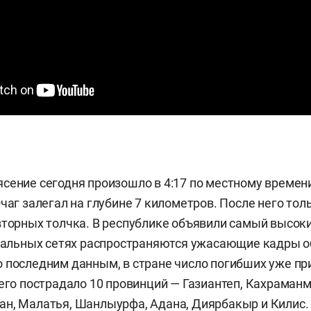
сение сегодня произошло в 4:17 по местному времен
чаг залегал на глубине 7 километров. После него тол
вторных толчка. В республике объявили самый высок
циальных сетях распространяются ужасающие кадры 
 последним данным, в стране число погибших уже пр
сего пострадало 10 провинций — Газиантеп, Кахраманм
ан, Малатья, Шанлыурфа, Адана, Диярбакыр и Килис