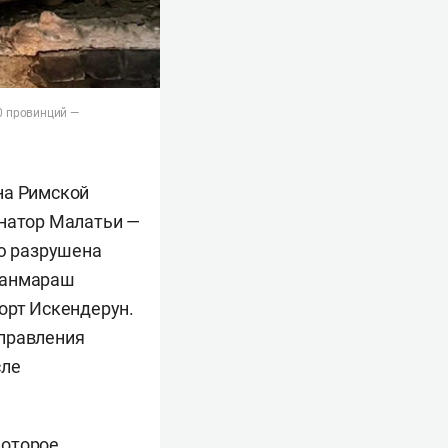
10 провинций —
на Римской
рнатор Малатьи —
ью разрушена
аманмараш
орт Искендерун.
управления
сле
которое