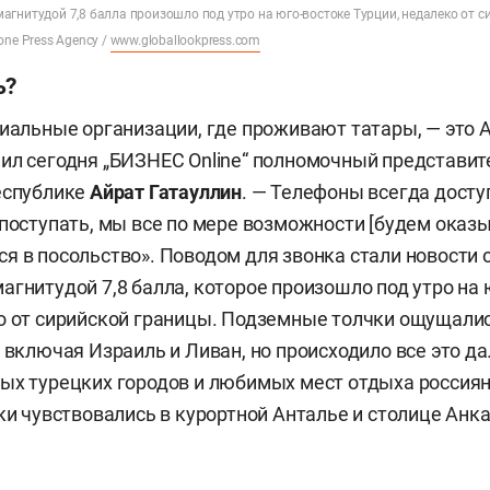
гнитудой 7,8 балла произошло под утро на юго-востоке Турции, недалеко от 
one Press Agency /
www.globallookpress.com
ь?
циальные организации, где проживают татары, — это 
ил сегодня „БИЗНЕС Online“ полномочный представит
еспублике
Айрат Гатауллин
. — Телефоны всегда досту
 поступать, мы все по мере возможности [будем оказ
я в посольство». Поводом для звонка стали новости
агнитудой 7,8 балла, которое произошло под утро на 
о от сирийской границы. Подземные толчки ощущалис
, включая Израиль и Ливан, но происходило все это д
ых турецких городов и любимых мест отдыха россия
чки чувствовались в курортной Анталье и столице Анк