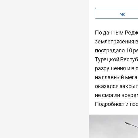
По данным Редже
землетрясения в
пострадало 10 р
Турецкой Респуб
разрушения и в 
на главный мега
оказался закрыт
не смогли вовре
Подробности пос