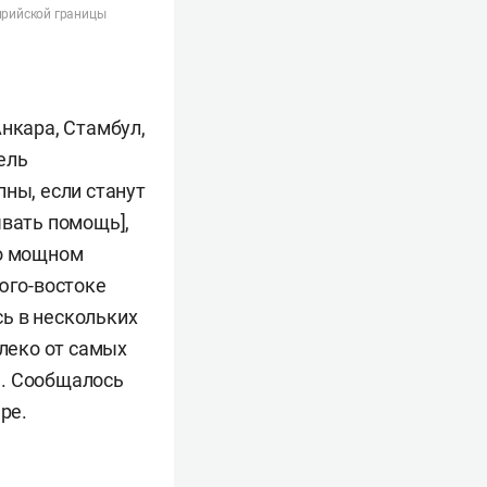
сирийской границы
Анкара, Стамбул,
ель
пны, если станут
ывать помощь],
 о мощном
юго-востоке
ь в нескольких
алеко от самых
н. Сообщалось
аре.