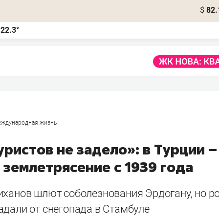
$
82.
22.3°
а
еждународная жизнь
ристов не задело»: в Турции –
 землетрясение с 1939 года
иханов шлют соболезнования Эрдогану, но р
адали от снегопада в Стамбуле