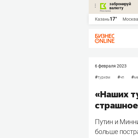
забронируй
валюту
17°
Казань
Москв
6 февраля 2023
#
#
#
туризм
чп
м
«Наших ту
страшное
Путин и Минн
больше постр