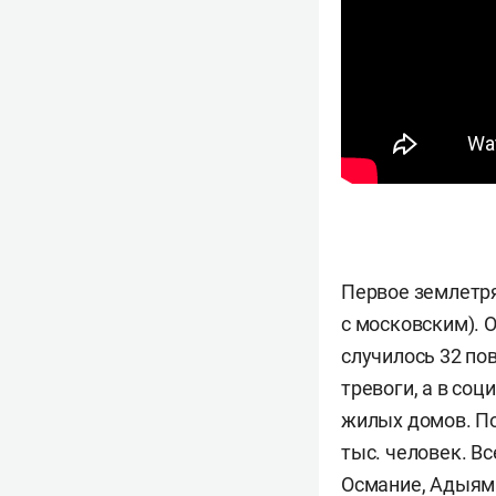
Первое землетря
с московским). О
случилось 32 по
тревоги, а в со
жилых домов. По
тыс. человек. В
Османие, Адыям