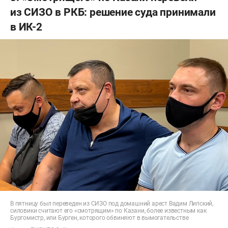
из СИЗО в РКБ: решение суда принимали
в ИК-2
В пятницу был переведен из СИЗО под домашний арест Вадим Липский,
силовики считают его «смотрящим» по Казани, более известным как
Бургомистр, или Бурген, которого обвиняют в вымогательстве