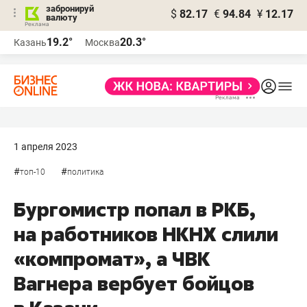
забронируй
$
82.17
€
94.84
¥
12.17
валюту
19.2°
20.3°
Казань
Москва
1 апреля 2023
#
#
топ-10
политика
Бургомистр попал в РКБ,
на работников НКНХ слили
«компромат», а ЧВК
Вагнера вербует бойцов