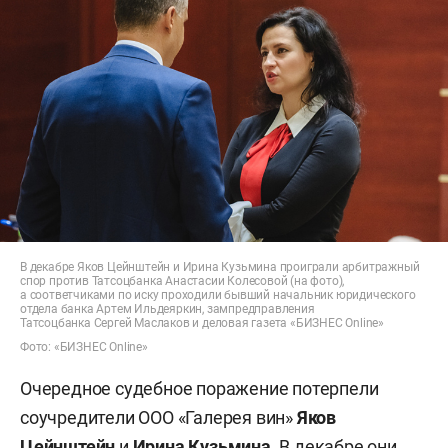
В декабре Яков Цейнштейн и Ирина Кузьмина проиграли арбитражный
спор против Татсоцбанка Анастасии Колесовой (на фото),
а соответчиками по иску проходили бывший начальник юридического
отдела банка Артем Ильдеяркин, зампредправления
Татсоцбанка Сергей Маслаков и деловая газета «БИЗНЕС Online»
Фото: «БИЗНЕС Online»
Очередное судебное поражение потерпели
соучредители ООО «Галерея вин»
Яков
Цейнштейн
и
Ирина Кузьмина
. В декабре они