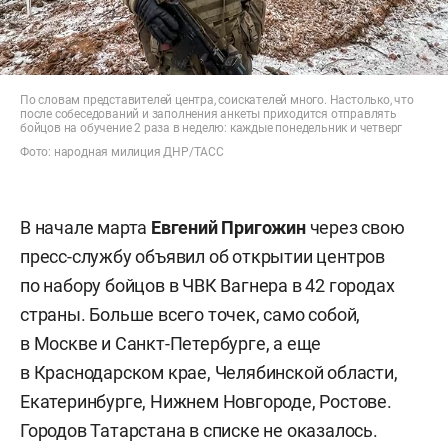
По словам представителей центра, соискателей много. Настолько, что
после собеседований и заполнения анкеты приходится отправлять
бойцов на обучение 2 раза в неделю: каждые понедельник и четверг
Фото: народная милиция ДНР/ТАСС
В начале марта
Евгений Пригожин
через свою
пресс-службу объявил об открытии центров
по набору бойцов в ЧВК Вагнера в 42 городах
страны. Больше всего точек, само собой,
в Москве и Санкт-Петербурге, а еще
в Краснодарском крае, Челябинской области,
Екатеринбурге, Нижнем Новгороде, Ростове.
Городов Татарстана в списке не оказалось.