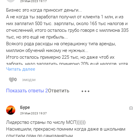
29 Мая 2023
19:17
Бизнес это когда приносит деньги...
А не когда ты заработал получил от клиента 1 млн, и из
них заплатил 500 тыс. зарплаты, около 165 тыс налогов и
отчисленний, итого осталось грубо говоря с миллиона 335
тыс, но это ещё не прибыль...
Всякого рода расходы на операционку типа аренды,
миллион обучений никому не нужных...
Итого осталось примерно 225 тыс, но даже чтоб их
забрать, надо заплатить примерно 20% ещё налогов, хотя
Читать далее
уже уплачены 13% и 33%...и как результат чтоб получить
примерно 180 тыс, надо потратить 720 тыс. Бизнес с
0
эмодзи
рентабельностью 18%...так себе бизнес...
Ответить
А если ещё какие нибудь госторги...то ещё и эти деньги
Показать ответы 2
будешь полгода выдергивать, а государство будет
усердно их не отдавать
Буре
29 Мая 2023
19:37
Лидерство страны по числу МСП))))))
Насмешили, прекрасно помним когда даже в школьнам
спустили план по самозанятым.