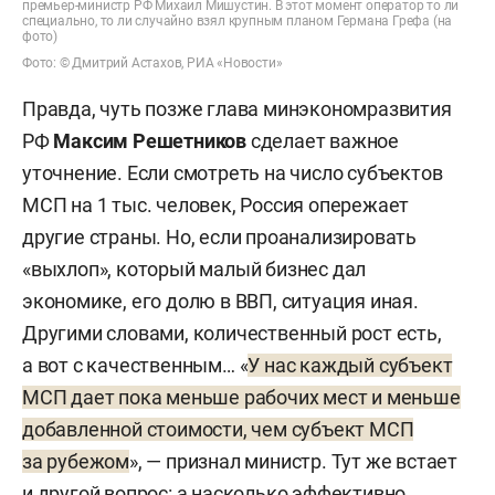
премьер-министр РФ Михаил Мишустин. В этот момент оператор то ли
специально, то ли случайно взял крупным планом Германа Грефа (на
фото)
Фото: © Дмитрий Астахов, РИА «Новости»
Правда, чуть позже глава минэкономразвития
РФ
Максим Решетников
сделает важное
уточнение. Если смотреть на число субъектов
МСП на 1 тыс. человек, Россия опережает
другие страны. Но, если проанализировать
«выхлоп», который малый бизнес дал
экономике, его долю в ВВП, ситуация иная.
Другими словами, количественный рост есть,
а вот с качественным… «
У нас каждый субъект
МСП дает пока меньше рабочих мест и меньше
добавленной стоимости, чем субъект МСП
за рубежом
», — признал министр. Тут же встает
и другой вопрос: а насколько эффективно