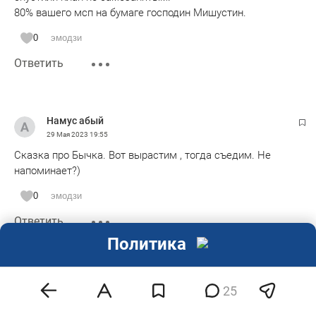
80% вашего мсп на бумаге господин Мишустин.
0
эмодзи
Ответить
Намус абый
29 Мая 2023
19:55
Сказка про Бычка. Вот вырастим , тогда съедим. Не
напоминает?)
0
эмодзи
Ответить
Политика
Энергоэффективный
29 Мая 2023
20:18
25
Напрягает ндс когда у тебя больше затрат. Без ндс,
всякие формальные обучения где как автомат долбишь