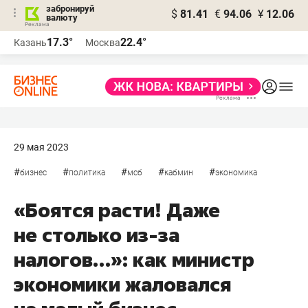
забронируй
$
81.41
€
94.06
¥
12.06
валюту
17.3°
22.4°
Казань
Москва
29 мая 2023
#
#
#
#
#
бизнес
политика
мсб
кабмин
экономика
«Боятся расти! Даже
не столько из-за
налогов…»: как министр
экономики жаловался