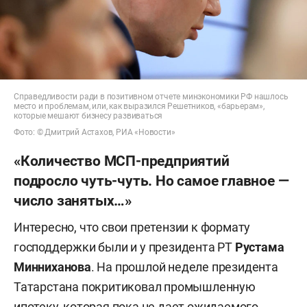
Справедливости ради в позитивном отчете минэкономики РФ нашлось
место и проблемам, или, как выразился Решетников, «барьерам»,
которые мешают бизнесу развиваться
Фото: © Дмитрий Астахов, РИА «Новости»
«Количество МСП-предприятий
подросло чуть-чуть. Но самое главное —
число занятых…»
Интересно, что свои претензии к формату
господдержки были и у президента РТ
Рустама
Минниханова
. На прошлой неделе президента
Татарстана покритиковал промышленную
ипотеку, которая пока не дает ожидаемого