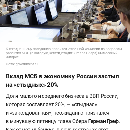
К сегодняшнему заседанию правительственной комиссии по вопросам
развития МСП (в которую, кстати, входит и глава Сбера) был особый
интерес
Фото:
government.ru
Вклад МСБ в экономику России застыл
на «стыдных» 20%
Доля малого и среднего бизнеса в ВВП России,
которая составляет 20%, — «стыдная»
и «заколдованная», неожиданно
признался
в минувшую пятницу глава Сбера
Герман Греф
.
Как отметил банкир, в других странах этот