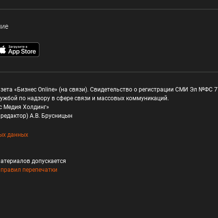
ние
зета «Бизнес Online» (на связи). Свидетельство о регистрации СМИ Эл №ФС 77
ужбой по надзору в сфере связи и массовых коммуникаций.
с Медия Холдинг»
редактор) А.В. Брусницын
ых данных
атериалов допускается
и
правил перепечатки