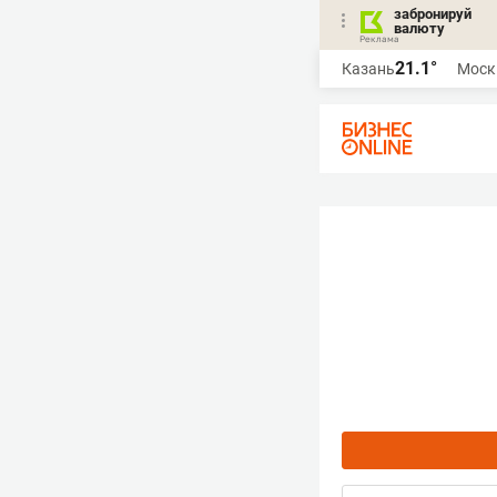
забронируй
валюту
21.1°
Казань
Моск