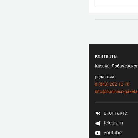
контакты
Казань, Лобачевского
редакция
8 (843) 202-12-10
info@business-gazeta
вконтакте
telegram
youtube