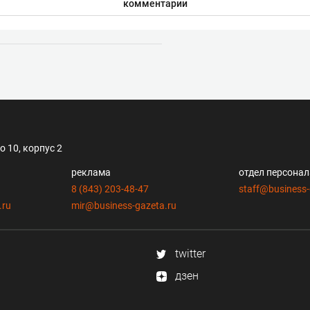
комментарии
 10, корпус 2
реклама
отдел персона
8 (843) 203-48-47
staff@business-
.ru
mir@business-gazeta.ru
twitter
дзен