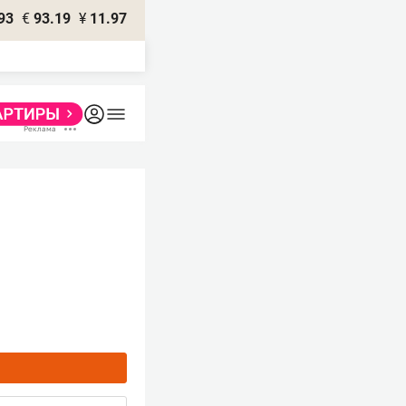
93
€
93.19
¥
11.97