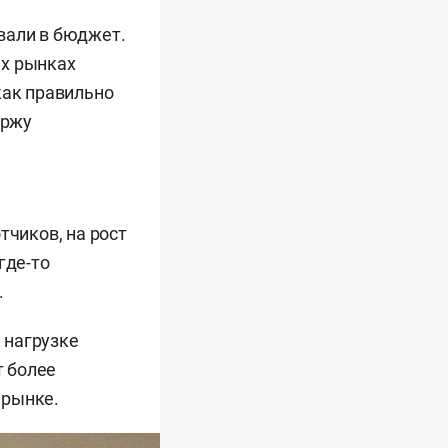
вали в бюджет.
ых рынках
 как правильно
аржу
чиков, на рост
где-то
.
 нагрузке
т более
 рынке.