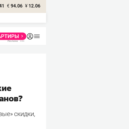
41
€
94.06
¥
12.06
кие
анов?
вые» скидки,