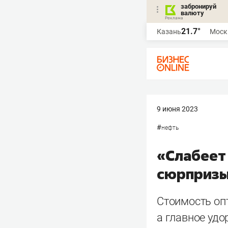
забронируй
валюту
21.7°
Казань
Моск
9 июня 2023
#
нефть
«Слабеет
сюрпризы
Стоимость опт
а главное уд