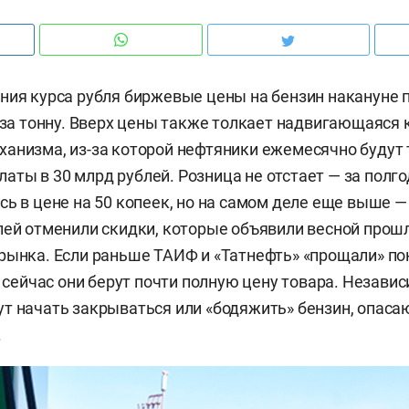
ния курса рубля биржевые цены на бензин накануне
й за тонну. Вверх цены также толкает надвигающаяся
анизма, из-за которой нефтяники ежемесячно будут 
ты в 30 млрд рублей. Розница не отстает — за полго
сь в цене на 50 копеек, но на самом деле еще выше 
лей отменили скидки, которые объявили весной прошл
рынка. Если раньше ТАИФ и «Татнефть» «прощали» п
то сейчас они берут почти полную цену товара. Незави
т начать закрываться или «бодяжить» бензин, опаса
.