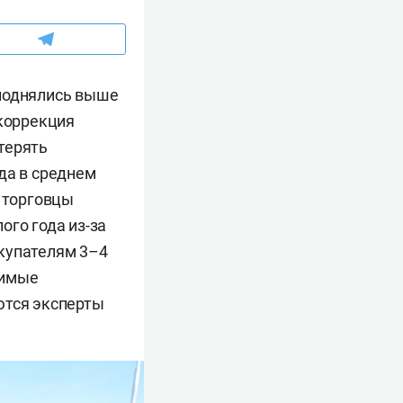
 поднялись выше
 коррекция
терять
да в среднем
— торговцы
ого года из-за
окупателям 3–4
симые
ются эксперты