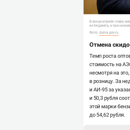
В конце апреля глава м
из бюджета, а при низк
Фото:
duma.gov.ru
Отмена скидок
Темп роста опто
стоимость на АЗ
несмотря на это
в розницу. За н
и АИ-95 за указа
и 50,3 рубля соо
этой марки бенз
до 54,62 рубля.