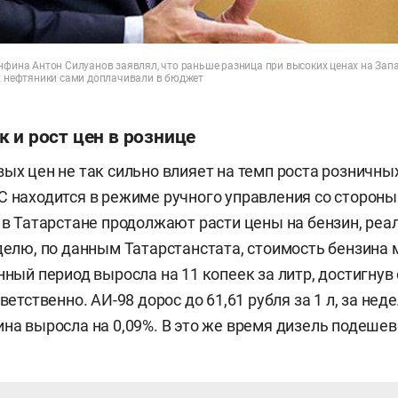
инфина Антон Силуанов заявлял, что раньше разница при высоких ценах на За
их нефтяники сами доплачивали в бюджет
 и рост цен в рознице
вых цен не так сильно влияет на темп роста розничны
С находится в режиме ручного управления со стороны
, в Татарстане продолжают расти цены на бензин, ре
еделю, по данным Татарстанстата, стоимость бензина 
нный период выросла на 11 копеек за литр, достигнув 
тветственно. АИ-98 дорос до 61,61 рубля за 1 л, за не
ина выросла на 0,09%. В это же время дизель подешев