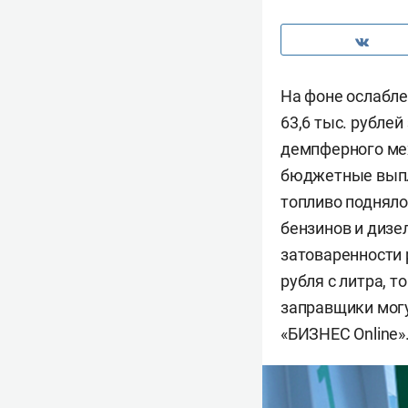
На фоне ослабле
63,6 тыс. рубле
демпферного мех
бюджетные выпла
топливо подняло
бензинов и дизе
затоваренности 
рубля с литра, 
заправщики могу
«БИЗНЕС Online»