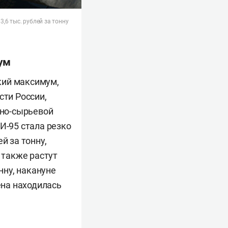
6 тыс. рублей за тонну
ум
кий максимум,
сти России,
рно-сырьевой
И-95 стала резко
й за тонну,
 также растут
нну, накануне
ена находилась