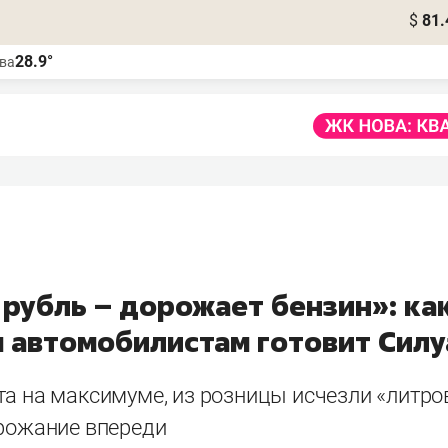
$
81.
28.9°
ва
 рубль – дорожает бензин»: ка
 автомобилистам готовит Силу
а на максимуме, из розницы исчезли «литро
орожание впереди