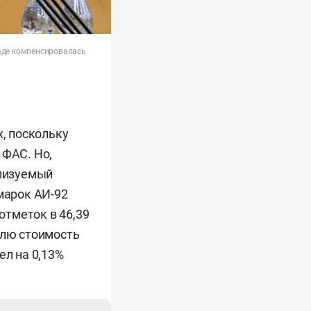
паде компенсировалась
х, поскольку
 ФАС. Но,
ализуемый
марок АИ-92
отметок в 46,39
делю стоимость
ел на 0,13%