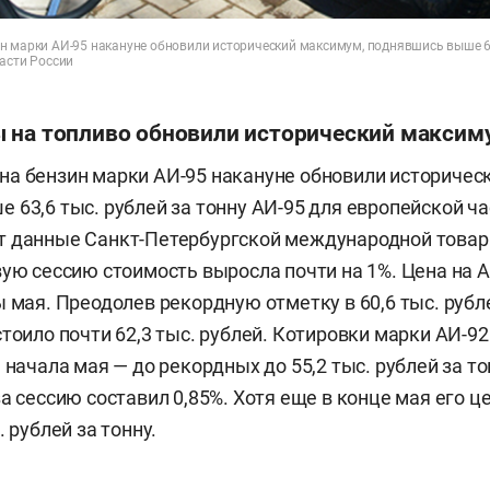
н марки АИ-95 накануне обновили исторический максимум, поднявшись выше 63,
части России
 на топливо обновили исторический максим
а бензин марки АИ-95 накануне обновили историчес
 63,6 тыс. рублей за тонну АИ-95 для европейской ча
т данные Санкт-Петербургской международной това
вую сессию стоимость выросла почти на 1%. Цена на А
 мая. Преодолев рекордную отметку в 60,6 тыс. рубле
стоило почти 62,3 тыс. рублей. Котировки марки АИ-92
 начала мая — до рекордных до 55,2 тыс. рублей за то
за сессию составил 0,85%. Хотя еще в конце мая его ц
. рублей за тонну.