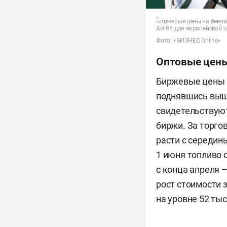
Биржевые цены на бензи
АИ-95 для европейской 
Фото: «БИЗНЕС Online»
Оптовые цены
Биржевые цены н
поднявшись выше
свидетельствую
биржи. За торго
расти с середины
1 июня топливо 
с конца апреля –
рост стоимости 
на уровне 52 тыс