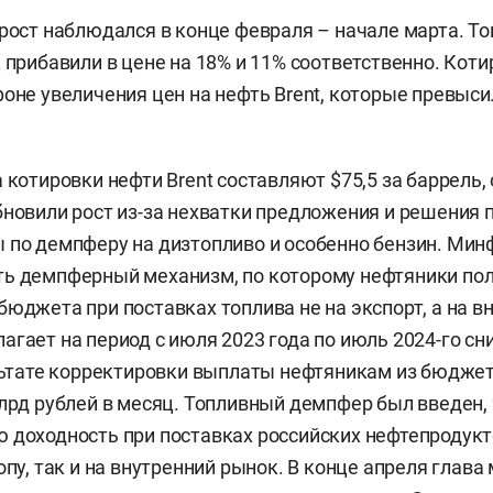
 рост наблюдался в конце февраля – начале марта. То
ц прибавили в цене на 18% и 11% соответственно. Кот
фоне увеличения цен на нефть Brent, которые превыси
а котировки нефти Brent составляют $75,5 за баррель
бновили рост из-за нехватки предложения и решения 
 по демпферу на дизтопливо и особенно бензин. Мин
ть демпферный механизм, по которому нефтяники по
бюджета при поставках топлива не на экспорт, а на в
агает на период с июля 2023 года по июль 2024-го с
ультате корректировки выплаты нефтяникам из бюдже
млрд рублей в месяц. Топливный демпфер был введен,
 доходность при поставках российских нефтепродукт
опу, так и на внутренний рынок. В конце апреля глав