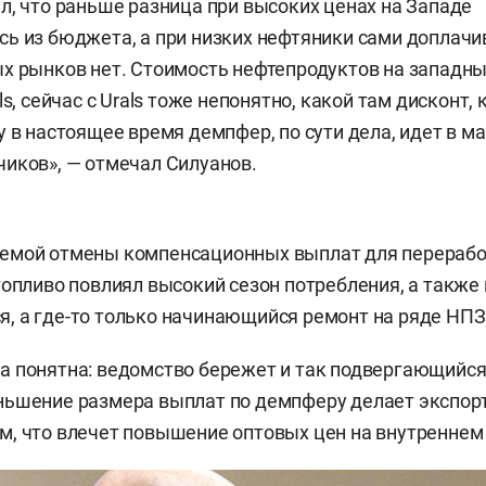
л, что раньше разница при высоких ценах на Западе
ь из бюджета, а при низких нефтяники сами доплачи
х рынков нет. Стоимость нефтепродуктов на западн
ls, сейчас с Urals тоже непонятно, какой там дисконт,
у в настоящее время демпфер, по сути дела, идет в м
иков», — отмечал Силуанов.
емой отмены компенсационных выплат для переработ
топливо повлиял высокий сезон потребления, а также 
 а где-то только начинающийся ремонт на ряде НПЗ
 понятна: ведомство бережет и так подвергающийся
ньшение размера выплат по демпферу делает экспор
, что влечет повышение оптовых цен на внутреннем