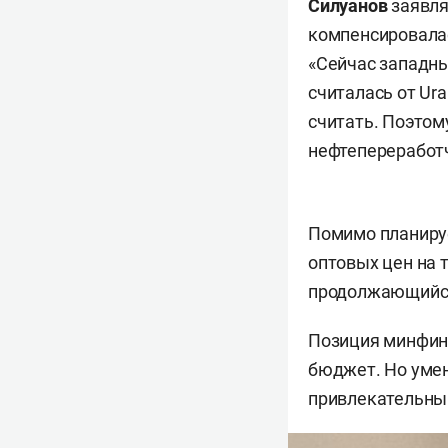
Силуанов
заявля
компенсировалас
«Сейчас западны
считалась от Ura
считать. Поэтом
нефтепереработч
Помимо планиру
оптовых цен на 
продолжающийся,
Позиция минфина
бюджет. Но уме
привлекательным