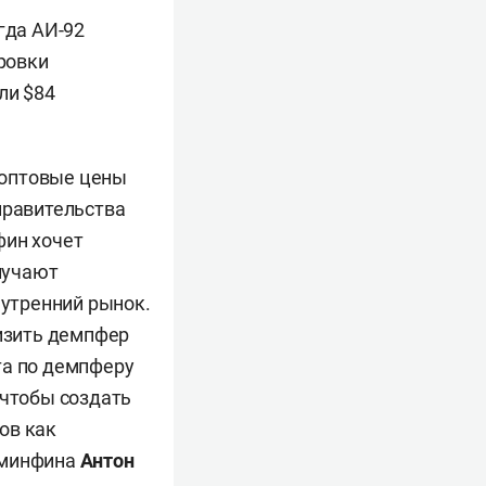
гда АИ-92
ировки
ли $84
, оптовые цены
правительства
фин хочет
лучают
нутренний рынок.
низить демпфер
та по демпферу
 чтобы создать
ов как
а минфина
Антон