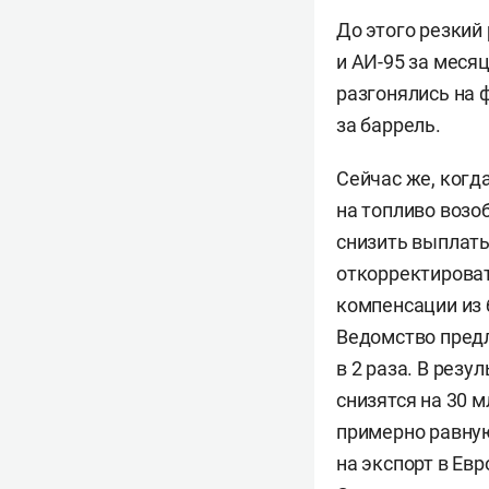
До этого резкий
и АИ-95 за меся
разгонялись на 
за баррель.
Сейчас же, когд
на топливо возо
снизить выплаты
откорректирова
компенсации из 
Ведомство предл
в 2 раза. В рез
снизятся на 30 
примерно равную
на экспорт в Евр