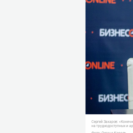
Сергей Захаров: «Конечн
на труднодоступных и ар