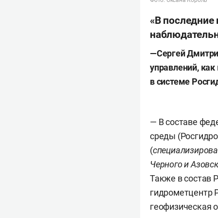
Фото: Оксана Король
«В последние
наблюдательн
—
Сергей Дмитрие
управлений, как 
в системе Росги
— В составе фе
среды (Росгидро
(
специализирова
Черного и Азовс
Также в состав 
гидрометцентр Р
геофизическая о