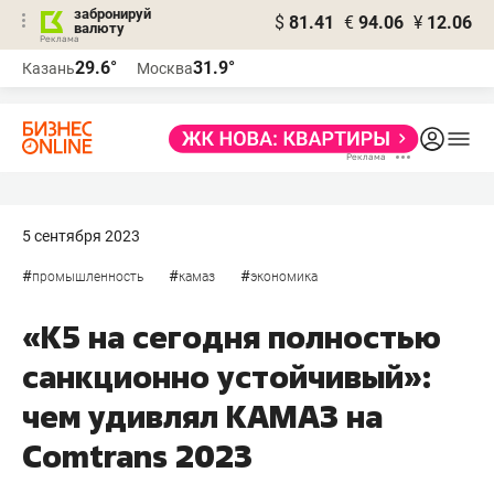
забронируй
$
81.41
€
94.06
¥
12.06
валюту
29.6°
31.9°
Казань
Москва
5 сентября 2023
#
#
#
промышленность
камаз
экономика
«К5 на сегодня полностью
санкционно устойчивый»:
чем удивлял КАМАЗ на
Comtrans 2023