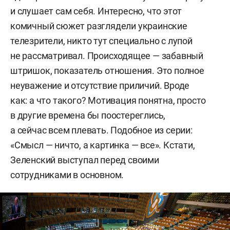
и слушает сам себя. Интересно, что этот
Руководил работой официальных
комичный сюжет разглядели украинские
информационных центров во время различных
телезрители, никто тут специально с лупой
федеральных избирательных кампаний.
не рассматривал. Происходящее — забавный
штришок, показатель отношения. Это полное
В 2012 году выдвигался кандидатом в члены
неуважение и отсутствие приличий. Вроде
СПЧ в номинации «Защита прав человека
как: а что такого? Мотивация понятна, просто
на постсоветском пространстве и в других
в другие времена бы поостереглись,
регионах мира».
а сейчас всем плевать. Подобное из серии:
«Смысл — ничто, а картинка — все». Кстати,
В 2021-м был кандидатом в депутаты
Зеленский выступал перед своими
Государственной Думы от Московской области.
сотрудниками в основном.