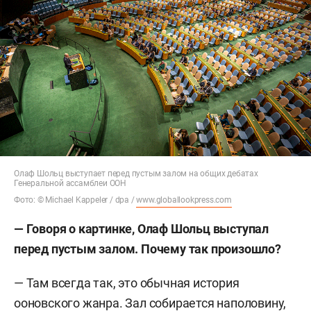
Олаф Шольц выступает перед пустым залом на общих дебатах
Генеральной ассамблеи ООН
Фото: © Michael Kappeler / dpa /
www.globallookpress.com
— Говоря о картинке, Олаф Шольц выступал
перед пустым залом. Почему так произошло?
— Там всегда так, это обычная история
ооновского жанра. Зал собирается наполовину,