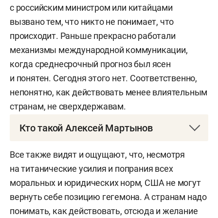
с российским министром или китайцами
вызвано тем, что никто не понимает, что
происходит. Раньше прекрасно работали
механизмы международной коммуникации,
когда среднесрочный прогноз был ясен
и понятен. Сегодня этого нет. Соответственно,
непонятно, как действовать менее влиятельным
странам, не сверхдержавам.
Кто такой Алексей Мартынов
Алексей Анатольевич Мартынов
— российский
Все также видят и ощущают, что, несмотря
журналист и политолог. Колумнист газеты
на титанические усилия и попрания всех
«Известия», Russia Today, ведущий теле-
моральных и юридических норм, США не могут
и радиопрограмм. Директор и основатель
вернуть себе позицию гегемона. А странам надо
Международного института новейших
понимать, как действовать, отсюда и желание