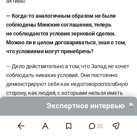
активы.
— Когда-то аналогичным образом не были
соблюдены Минские соглашения, теперь
не соблюдаются условия зерновой сделки.
Можно ли в целом договариваться, зная о том,
что условиями могут пренебречь?
— Дело действительно в том, что Запад не хочет
соблюдать никаких условий. Они постоянно
демонстрируют себя как недоговороспособную
сторону, как людей, с которыми нельзя иметь
дела. Более того, института типа арбитражных
Экспертное интервью
судов в международных отношениях там
не существует. Была иллюзия, что ООН может
20
выступать в роли третейского суда.