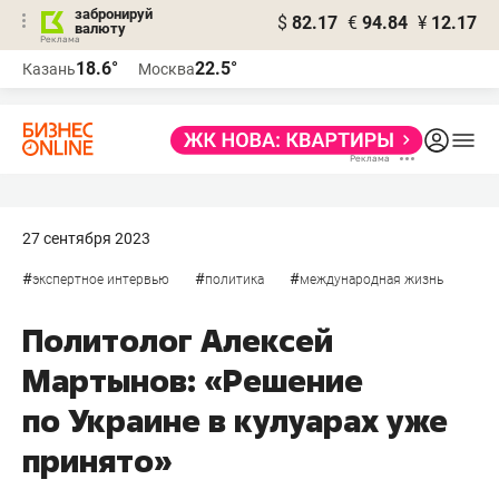
забронируй
$
82.17
€
94.84
¥
12.17
валюту
18.6°
22.5°
Казань
Москва
27 сентября 2023
#
#
#
экспертное интервью
политика
международная жизнь
Политолог Алексей
Мартынов: «Решение
по Украине в кулуарах уже
принято»