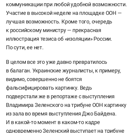
государств — неправительственного
коммуникации при любой удобной возможности.
аналитического центра, защищающего права
Участие в высокой неделе на площадке ООН —
российских граждан, проживающих в странах
лучшая возможность. Кроме того, очередь
СНГ и за рубежом.
к российскому министру — прекрасная
иллюстрация тезиса об «изоляции» России.
Родился 22 июня 1970 года. По первому
По сути, ее нет.
образованию историк, сейчас учится в Институте
государственной службы и управления
В целом все это уже давно превратилось
РАНХиГС.
в балаган. Украинские журналисты, к примеру,
видимо, совершенно не боятся
2006–2008 — исполнительный секретарь –
фальсифицировать картинку. Ведь
руководитель аппарата межпарламентской
подверстали же в репортаже с выступления
ассамблеи государств – участников
Владимира Зеленского на трибуне ООН картинку
содружества «За демократию и права народов».
из зала во время выступления Джо Байдена.
Одновременно занимал пост председателя
И в какой-то момент в каком-то кадре
совета российской общественной организации
одновременно Зеленский выступает на трибуне
«За демократию и права народов».