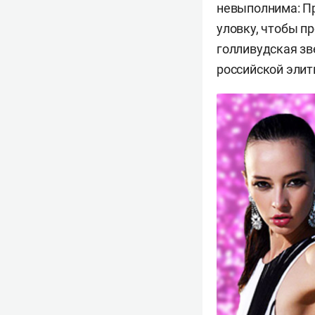
невыполнима: П
уловку, чтобы п
голливудская зв
российской элиты