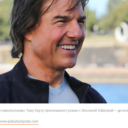
 невыполнима» Тому Крузу приписывают роман с Эльсиной Хайровой — дочкой
www.globallookpress.com