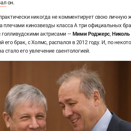
вал
он.
 практически никогда не комментирует свою личную ж
за плечами кинозвезды класса А три официальных бра
с голливудскими актрисами —
Мими Роджерс
,
Николь
й его брак, с Холмс, распался в 2012 году. И, по нек
а стало его увлечение саентологией.