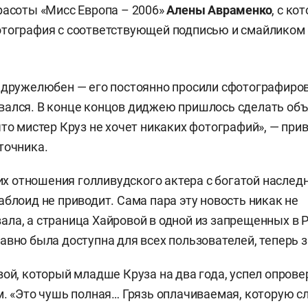
расоты «Мисс Европа – 2006»
Алены Авраменко
, с ко
тография с соответствующей подписью и смайликом 
 дружелюбен — его постоянно просили сфотографиров
ался. В конце концов диджею пришлось сделать объ
что мистер Круз не хочет никаких фотографий», — при
точника.
отношения голливудского актера с богатой наследн
аблоид не приводит. Сама пара эту новость никак не
ла, а страница Хайровой в одной из запрещенных в Р
авно была доступна для всех пользователей, теперь 
вой, который младше Круза на два года, успел опрове
м. «Это чушь полная… Грязь оплачиваемая, которую с