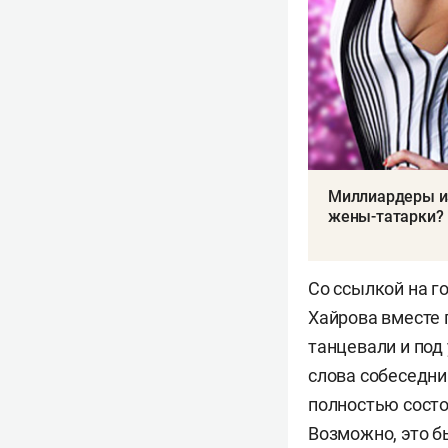
Миллиардеры из
жены-татарки?
Со ссылкой на г
Хайрова вместе 
танцевали и под
слова собеседник
полностью состо
Возможно, это б