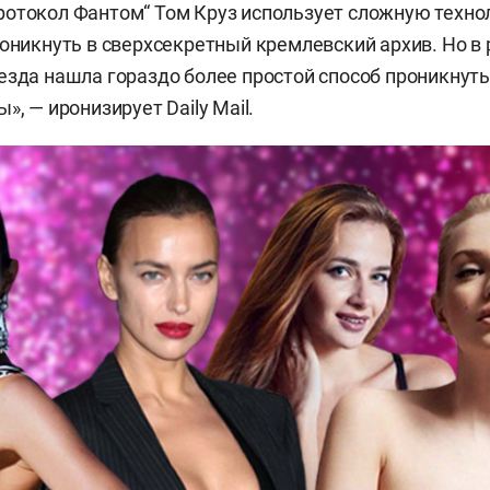
ротокол Фантом“ Том Круз использует сложную техн
роникнуть в сверхсекретный кремлевский архив. Но в
езда нашла гораздо более простой способ проникнуть
», — иронизирует Daily Mail.