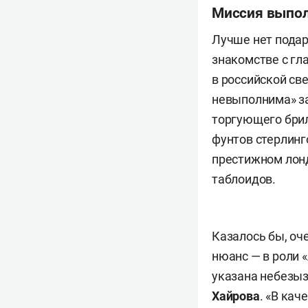
Миссия выпо
Лучше нет подар
знакомстве с гл
в российской св
невыполнима» з
торгующего брил
фунтов стерлинг
престижном лонд
таблоидов.
Казалось бы, оч
нюанс — в роли 
указана небезы
Хайрова
. «В ка