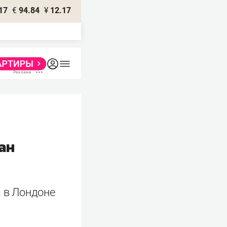
17
€
94.84
¥
12.17
ан
а в Лондоне