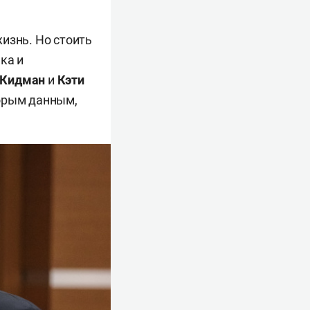
изнь. Но стоить
ка и
 Кидман
и
Кэти
оторым данным,