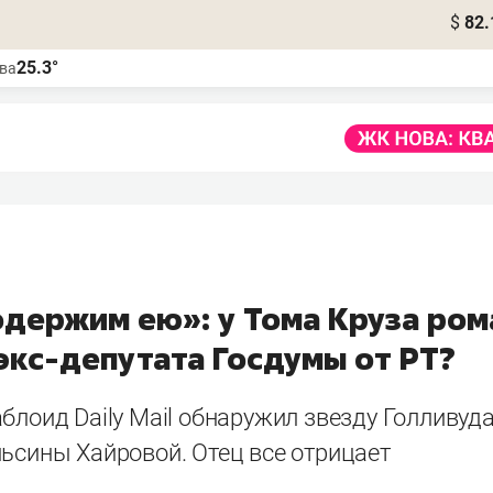
$
82.
25.3°
ва
одержим ею»: у Тома Круза ром
экс-депутата Госдумы от РТ?
блоид Daily Mail обнаружил звезду Голливуд
ьсины Хайровой. Отец все отрицает