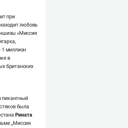
ит при
находит любовь
раншизы «Миссия
гарха,
 1 миллион
нке в
ых британских
н пикантный
остяков была
рстана
Рината
льме „Миссия