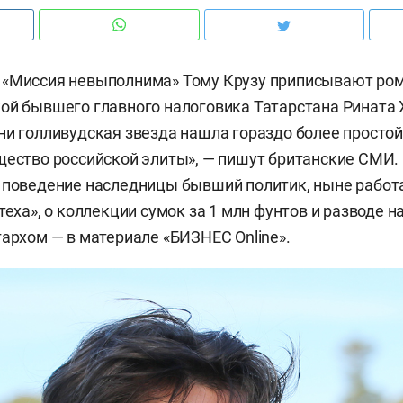
 «Миссия невыполнима» Тому Крузу приписывают ром
ой бывшего главного налоговика Татарстана Рината 
ни голливудская звезда нашла гораздо более простой
щество российской элиты», — пишут британские СМИ. 
а поведение наследницы бывший политик, ныне рабо
теха», о коллекции сумок за 1 млн фунтов и разводе 
гархом — в материале «БИЗНЕС Online».