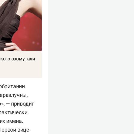
 кого охомутали
кобритании
неразлучны,
», — приводит
практически
их имена.
первой вице-