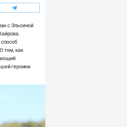
ан с Эльсиной
Хайрова.
 способ
О том, как
тающий
нашей героини