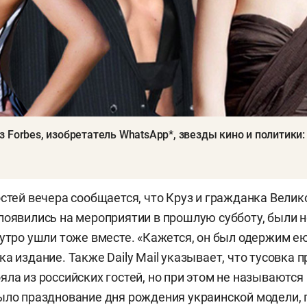
 Forbes, изобретатель WhatsApp*, звезды кино и политики:
остей вечера сообщается, что Круз и гражданка Вели
появились на мероприятии в прошлую субботу, были 
 утро ушли тоже вместе. «Кажется, он был одержим ею
а издание. Также Daily Mail указывает, что тусовка 
яла из российских гостей, но при этом не называются 
ыло празднование дня рождения украинской модели, 