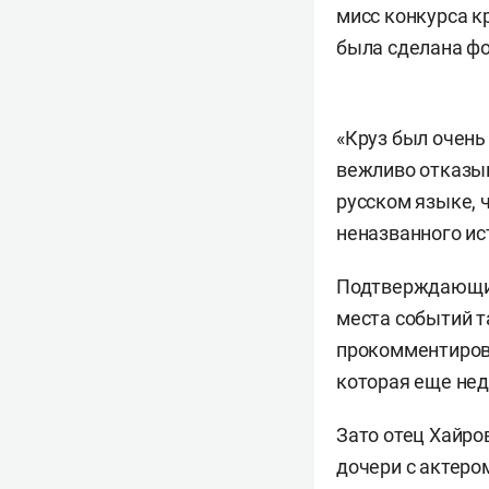
мисс конкурса к
была сделана фо
«Круз был очень
вежливо отказыв
русском языке, 
неназванного ис
Подтверждающих 
места событий т
прокомментирова
которая еще нед
Зато отец Хайро
дочери с актеро