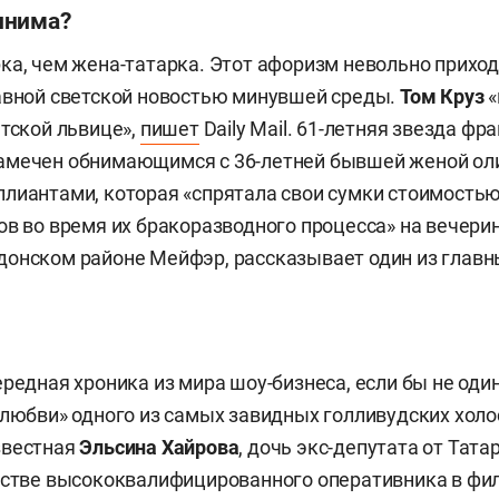
лнима?
ка, чем жена-татарка. Этот афоризм невольно приход
авной светской новостью минувшей среды.
Том Круз
«
етской львице»,
пишет
Daily Mail. 61-летняя звезда ф
амечен обнимающимся с 36-летней бывшей женой оли
лиантами, которая «спрятала свои сумки стоимостью
ов во время их бракоразводного процесса» на вечери
онском районе Мейфэр, рассказывает один из главн
ередная хроника из мира шоу-бизнеса, если бы не оди
«любви» одного из самых завидных голливудских хол
звестная
Эльсина Хайрова
, дочь
экс-депутата от Тата
честве высококвалифицированного оперативника в фи