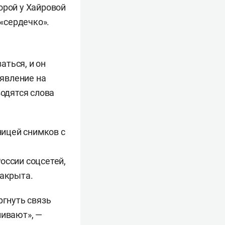
торой у Хайровой
«сердечко».
аться, и он
явление на
водятся слова
ицей снимков с
оссии соцсетей,
закрыта.
ргнуть связь
ливают», —