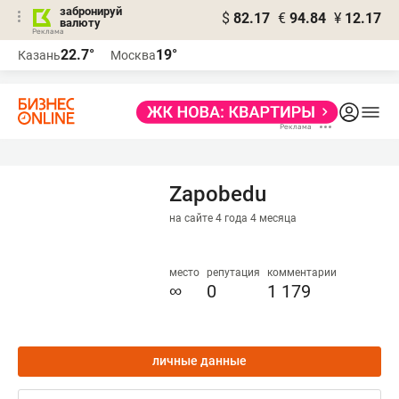
забронируй
$
82.17
€
94.84
¥
12.17
валюту
22.7°
19°
Казань
Москва
Zapobedu
на сайте 4 года 4 месяца
место
репутация
комментарии
∞
0
1 179
личные данные