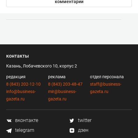
комментарии
контакты
Казань, Лобачевского 10, корпус 2
редакция
реклама
отдел персонала
8 (843) 202-12-10
8 (843) 203-48-47
staff@business-
info@business-
mir@business-
gazeta.ru
gazeta.ru
gazeta.ru
вконтакте
twitter
telegram
дзен