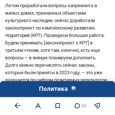
Летом проработали вопросы капремонта в
жилых домах, признанных объектами
культурного наследия, сейчас доработали
законопроект по комплексному развитию
территорий (КРТ). Проведена большая работа.
Будем принимать [законопроект о КРТ] в
третьем чтении, хотя там, конечно, есть еще
вопросы — в январе планируем дополнить.
Долго можно перечислять сейчас законы,
которые были приняты в 2023 году, — это уже
ощущается по цифрам позитивных результатов
строительной отрасли и, уверен, положительно
Политика
отразится в будущем.
39
Что касается республики, то здесь строительные
программы все выполнены, даже, я бы сказал,