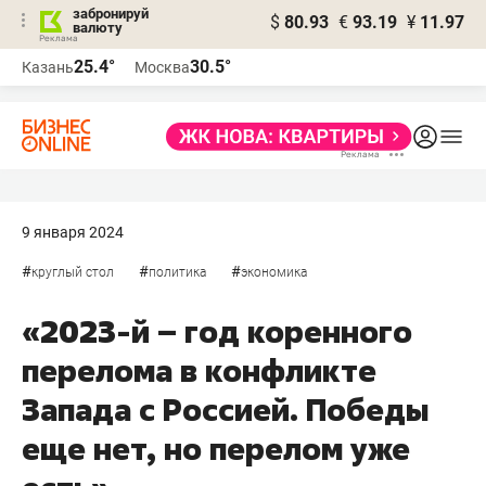
забронируй
$
80.93
€
93.19
¥
11.97
валюту
25.4°
30.5°
Казань
Москва
9 января 2024
#
#
#
круглый стол
политика
экономика
«2023-й – год коренного
перелома в конфликте
Запада с Россией. Победы
еще нет, но перелом уже