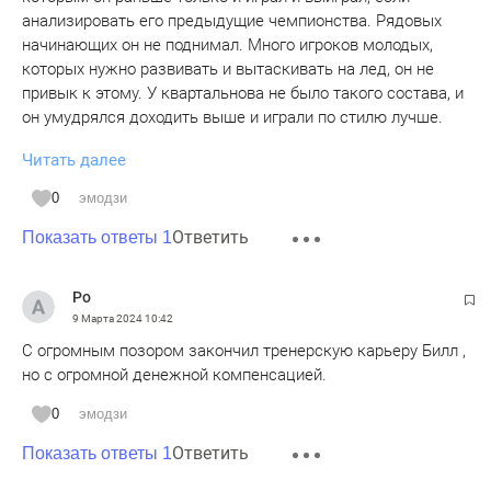
анализировать его предыдущие чемпионства. Рядовых
начинающих он не поднимал. Много игроков молодых,
которых нужно развивать и вытаскивать на лед, он не
привык к этому. У квартальнова не было такого состава, и
он умудрялся доходить выше и играли по стилю лучше.
Читать далее
2. Нужно расторгнуть контракты именно начиная в первую
очередь с главным тренером, далее половину vip игроков
0
эмодзи
выгнать, от них никакого результата. Получение
Ответить
заработной платы только.
Показать ответы 1
Поменять условия контрактов. Есть победа, платим, нет
победы - не платим.
Ро
9 Марта 2024
10:42
3. Ген менеджера сменить. Он не справляется со своей
С огромным позором закончил тренерскую карьеру Билл ,
работой.
но с огромной денежной компенсацией.
Надеюсь руководство клуба и лично от человека, который
0
эмодзи
сказал перед плей офф, что они "фартовые" , сделают
Ответить
Показать ответы 1
конкретные выводы. Перестать вливать деньги из
Татарстана в данном клубе и ограничить финансирования.