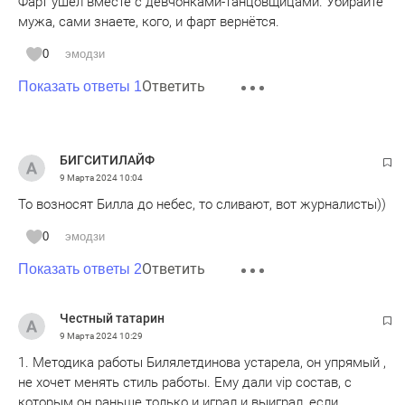
Фарт ушёл вместе с девчонками-танцовщицами. Убирайте
мужа, сами знаете, кого, и фарт вернётся.
0
эмодзи
Ответить
Показать ответы 1
БИГСИТИЛАЙФ
9 Марта 2024
10:04
То возносят Билла до небес, то сливают, вот журналисты))
0
эмодзи
Ответить
Показать ответы 2
Честный татарин
9 Марта 2024
10:29
1. Методика работы Билялетдинова устарела, он упрямый ,
не хочет менять стиль работы. Ему дали vip состав, с
которым он раньше только и играл и выиграл, если