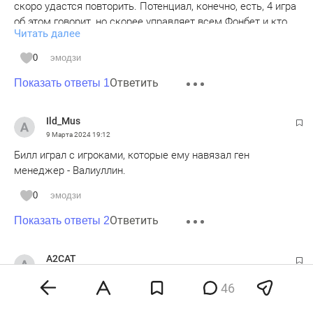
скоро удастся повторить. Потенциал, конечно, есть, 4 игра
об этом говорит, но скорее управляет всем Фонбет и кто
Читать далее
"наварился" на вылете ЦСКА и АБ когда-то узнаем. А
ребятам, которые действительно хотят играть и играют за
0
эмодзи
свою команду только огромное уважение... У Вас еще все
Ответить
получится.
Показать ответы 1
Ild_Mus
9 Марта 2024
19:12
Билл играл с игроками, которые ему навязал ген
менеджер - Валиуллин.
0
эмодзи
Ответить
Показать ответы 2
A2CAT
9 Марта 2024
22:07
46
Почему БО ненавидит Билялетдинова вызывает вопросы.
И самое главное были стареющие, ожиревшие, без