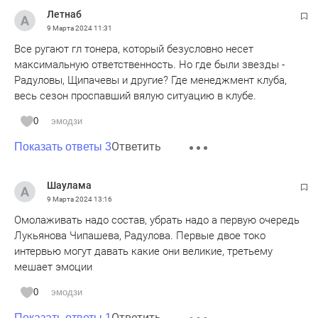
А направить на сво солдатам на вещи первой
Летнаб
необходимости. А то всем татарстаном собираем, а тут
9 Марта 2024
11:31
играть даже не могут с такими зарплатами.
Все ругают гл тонера, который безусловно несет
максимальную ответственность. Но где были звезды -
Радуловы, Щипачевы и другие? Где менеджмент клуба,
весь сезон проспавший вялую ситуацию в клубе.
0
эмодзи
Ответить
Показать ответы 3
Шаулама
9 Марта 2024
13:16
Омолаживать надо состав, убрать надо а первую очередь
Лукьянова Чипашева, Радулова. Первые двое токо
интервью могут давать какие они великие, третьему
мешает эмоции
0
эмодзи
Ответить
Показать ответы 1