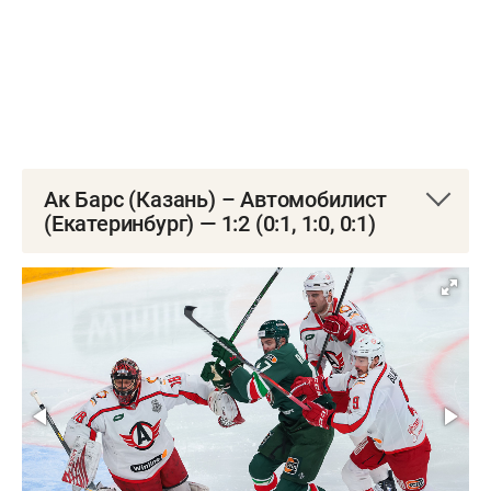
Ак Барс (Казань) – Автомобилист
(Екатеринбург) — 1:2 (0:1, 1:0, 0:1)
8 марта. «Татнефть Арена»
0:1 Бывальцев (19:39, мен.)
1:1 Радулов (Яшкин, Юдин, 20:31)
1:2 Кизимов (Хрипунов, Блэкер, 43:19)
Вратари:
Билялов — Аликин