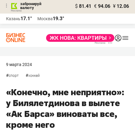
забронируй
$
81.41
€
94.06
¥
12.06
валюту
17.1°
19.3°
Казань
Москва
9 марта 2024
#
#
спорт
хоккей
«Конечно, мне неприятно»:
у Билялетдинова в вылете
«Ак Барса» виноваты все,
кроме него