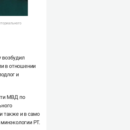
иториального
у возбудил
ли в отношении
подлог и
сти МВД по
ьного
и также и в само
 минэкологии РТ.