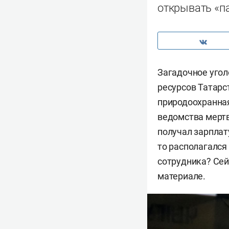
открывать «п
Загадочное угол
ресурсов Татарс
природоохранная
ведомства мертв
получал зарплату
то располагался
сотрудника? Сей
материале.