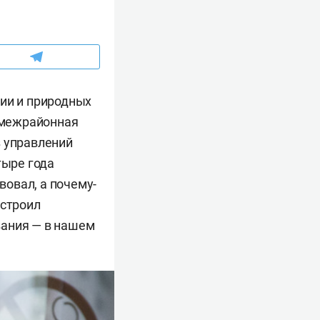
гии и природных
я межрайонная
з управлений
тыре года
вовал, а почему-
истроил
вания — в нашем