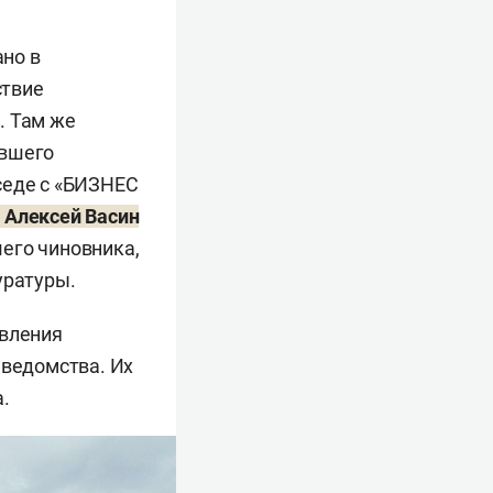
но в
ствие
. Там же
ывшего
седе с «БИЗНЕС
я
Алексей Васин
его чиновника,
уратуры.
авления
 ведомства. Их
.