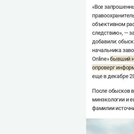
«Все запрошенн
правоохранитель
объективном ра
следствию», — з
добавили: обыск
начальника заво
Online»
бывший н
опроверг информ
еще в декабре 2
После обысков в
минэкологии и е
фамилии источни