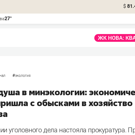
$
81.
27°
ва
#
нал
экология
душа в минэкологии: экономич
пришла с обысками в хозяйство
ва
ии уголовного дела настояла прокуратура. 