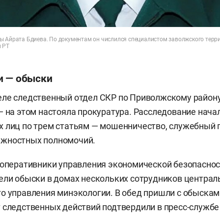
ы Айрата Бдиева. По документам он числился специалистом заволжского терр
 РТ
и — обыски
еле следственный отдел СКР по Приволжскому район
— на этом настояла прокуратура. Расследование нача
 лиц по трем статьям — мошенничество, служебный 
жностных полномочий.
 оперативники управления экономической безопасно
ели обыски в домах нескольких сотрудников централ
о управления минэкологии. В обед пришли с обыскам
 следственных действий подтвердили в пресс-службе