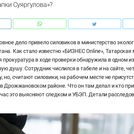
апки Суяргулова»?
овное дело привело силовиков в министерство эколо
тана. Как стало известно «БИЗНЕС Online», Татарска
 прокуратура в ходе проверки обнаружила в одном и
ую душу. Сотрудник числился в табеле и на сайте, че
, но, считают силовики, на рабочем месте не присутст
 в Дрожжановском районе. Что он там делал и кто пр
час это выясняют следком и УБЭП. Детали расследо