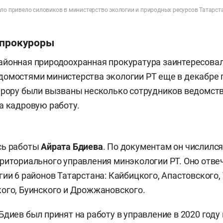
ело привело силовиков в министерство экологии и природных ресурсов Татарст
 прокуроры
айонная природоохранная прокуратура заинтересова
омостями министерства экологии РТ еще в декабре 
урору были вызваны несколько сотрудников ведомств
а кадровую работу.
сь работы
Айрата Бдиева
. По документам он числилс
риториального управления минэкологии РТ. Оно отве
гии 6 районов Татарстана: Кайбицкого, Апастовского,
ого, Буинского и Дрожжановского.
Бдиев был принят на работу в управление в 2020 году