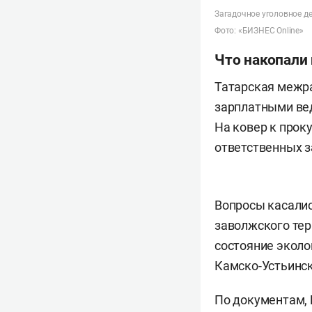
Загадочное уголовное д
Фото: «БИЗНЕС Online»
Что накопали
Татарская межр
зарплатными вед
На ковер к прок
ответственных з
Вопросы касали
заволжского тер
состояние эколо
Камско-Устьинск
По документам, 