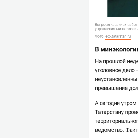
Вопросы касались работ
управления минэкологии
Фото:
eco.tatarstan.ru
В минэкологи
На прошлой нед
уголовное дело 
неустановленных
превышение дол
А сегодня утром
Татарстану пров
территориальног
ведомство. Факт