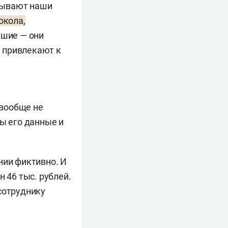
азывают наши
окола,
ьшие — они
й привлекают к
 вообще не
ны его данные и
нии фиктивно. И
 46 тыс. рублей.
сотруднику