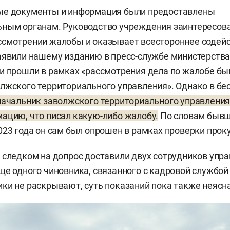
ые документы и информация были предоставлены
ным органам. Руководство учреждения заинтересова
ссмотрении жалобы и оказывает всестороннее содей
аявили нашему изданию в пресс-службе министерства
и прошли в рамках «рассмотрения дела по жалобе б
лжского территориального управления». Однако в бе
ачальник заволжского территориального управлени
ацию, что писал какую-либо жалобу.
По словам бывш
023 года он сам был опрошен в рамках проверки прок
 следком на допрос доставили двух сотрудников упр
ще одного чиновника, связанного с кадровой службой
ки не раскрывают, суть показаний пока также неясна