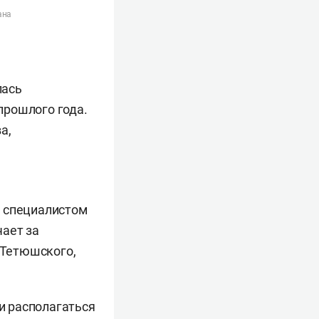
ана
лась
прошлого года.
а,
я специалистом
чает за
 Тетюшского,
 и располагаться