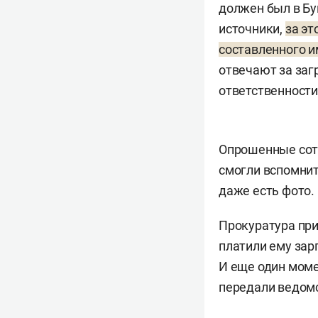
должен был в Бу
источники,
за эт
составленного и
отвечают за загр
ответственност
Опрошенные сот
смогли вспомнит
даже есть фото.
Прокуратура при
платили ему зар
И еще один моме
передали ведомс