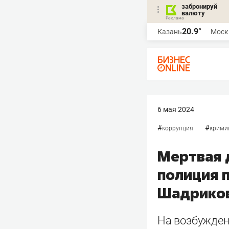
забронируй
валюту
20.9°
Казань
Моск
6 мая 2024
#
#
коррупция
крими
Мертвая 
полиция 
Шадрико
На возбужден