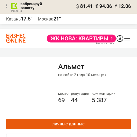
забронируй
$
81.41
€
94.06
¥
12.06
валюту
17.5°
21°
Казань
Москва
Альмет
на сайте 2 года 10 месяцев
место
репутация
комментарии
69
44
5 387
личные данные