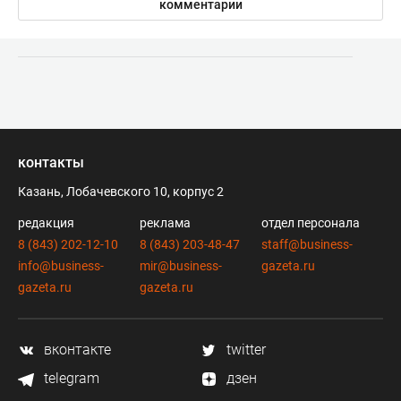
комментарии
контакты
Казань, Лобачевского 10, корпус 2
редакция
реклама
отдел персонала
8 (843) 202-12-10
8 (843) 203-48-47
staff@business-
info@business-
mir@business-
gazeta.ru
gazeta.ru
gazeta.ru
вконтакте
twitter
telegram
дзен