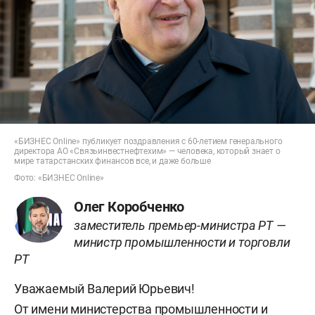
«БИЗНЕС Online» публикует поздравления с 60-летием генерального
директора АО «Связьинвестнефтехим» — человека, который знает о
мире татарстанских финансов все, и даже больше
Фото: «БИЗНЕС Online»
Олег Коробченко
заместитель премьер-министра РТ —
министр промышленности и торговли
РТ
Уважаемый Валерий Юрьевич!
От имени министерства промышленности и