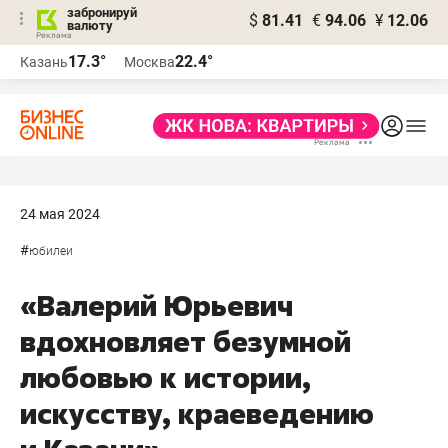
забронируй
$
81.41
€
94.06
¥
12.06
валюту
17.3°
22.4°
Казань
Москва
24 мая 2024
#
юбилеи
«Валерий Юрьевич
вдохновляет безумной
любовью к истории,
искусству, краеведению