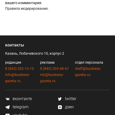
вашего комментария.
Правила модерирования
.
контакты
Казань, Лобачевского 10, корпус 2
редакция
реклама
отдел персонала
8 (843) 202-12-10
8 (843) 203-48-47
staff@business-
info@business-
mir@business-
gazeta.ru
gazeta.ru
gazeta.ru
вконтакте
twitter
telegram
дзен