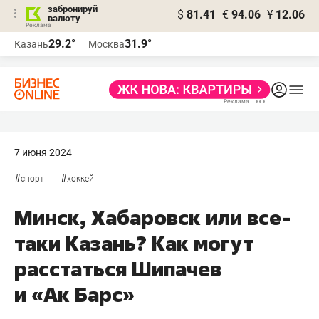
забронируй
$
81.41
€
94.06
¥
12.06
валюту
29.2°
31.9°
Казань
Москва
7 июня 2024
#
#
спорт
хоккей
Минск, Хабаровск или все-
таки Казань? Как могут
расстаться Шипачев
и «Ак Барс»