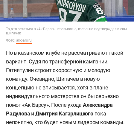
То, что остаться в «Ак Барсе» невозможно, косвенно подтверждал и сам
Шипачев
Фото:
ak-bars.ru
Но в казанском клубе не рассматривают такой
вариант. Судя по трансферной кампании,
Гатиятулин строит скоростную и молодую
команду. Очевидно, Шипачев в новую
концепцию не вписывается, хотя в плане
индивидуального мастерства он бы серьезно
помог «Ак Барсу». После ухода
Александра
Радулова
и
Дмитрия Кагарлицкого
пока
непонятно, кто будет новым лидером команды.