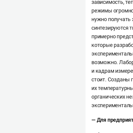
зависимость, те
режимы огромног
нужно получать
синтезируются т
примерно предст
которые разраб
экспериментальн
возможно. Лабор
и кадрам измере
стоит. Созданы 
их температурны
органических не
эксперименталь
—
Для предприят