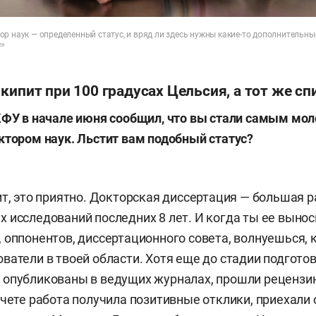
р наук — определенный статус, и вряд ли здесь нужны какие-то дополнительные
е»
кипит при 100 градусах Цельсия, а тот же сп
КФУ в начале июня сообщил, что вы стали самым мо
ктором наук. Льстит вам подобный статус?
ит, это приятно. Докторская диссертация — большая р
 исследований последних 8 лет. И когда ты ее вынос
 оппонентов, диссертационного совета, волнуешься, 
ватели в твоей области. Хотя еще до стадии подгото
опубликованы в ведущих журналах, прошли рецензию
счете работа получила позитивные отклики, приехали