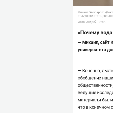
Михаил Ягофаров: «Докто
стимул работать дальш
Фото: Андрей Титов
«Почему вода 
— Михаил, сайт 
университета до
— Конечно, льст
обобщение наших
общественности,
ведущие исследо
материалы были 
что в конечном 