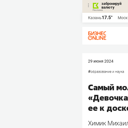
забронируй
валюту
17.5°
Казань
Моск
29 июня 2024
#
образование и наука
Самый мо
«Девочка 
ее к доск
Химик Михаил