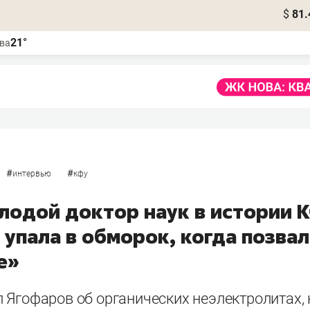
$
81.
21°
ва
#
#
интервью
кфу
лодой доктор наук в истории 
упала в обморок, когда позвал
е»
 Ягофаров об органических неэлектролитах,