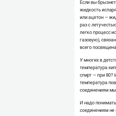
Если вы брызнете
жидкость испаря
или ацетон — жид
раз с летучесть
легко процесс и
газовую), связа
всего посвящена
У многих в детст
температура кип
спирт — при 80? 
температура по
соединениям мы
И надо понимать
соединениям не 