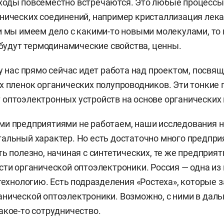
ходы повсеместно встречаются. Это любые процессы
нических соединений, например кристаллизация лек
и мы имеем дело с какими-то новыми молекулами, то
х будут термодинамические свойства, ценны.
 у нас прямо сейчас идет работа над проектом, посв
х пленок органических полупроводников. Эти тонкие 
оптоэлектронных устройств на основе органических
ми предприятиями не работаем, наши исследования 
альный характер. Но есть достаточно много предпри
ть полезно, начиная с синтетических, те же предприят
сти органической оптоэлектроники. Россия — одна из 
 технологию. Есть подразделения «Ростеха», которые
нической оптоэлектроники. Возможно, с ними в дал
акое-то сотрудничество.