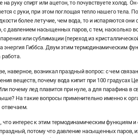
 на руку спирт или ацетон, то почувствуете холод. Он 
ется с руки, при этом поглощая тепло нашего тела. П
кости более летучие, чем вода, то и испаряются они 
ю, с давлением насыщенных паров, с тем, насколько 
спарения или сублимации (переход из кристаллическо
на энергия Гиббса. Двум этим термодинамическим ф
 работа.
ве, наверное, возникал праздный вопрос: с чем связан
ения веществ, почему вода кипит при 100 градусах Це
Или почему лед плавится при нуле, а для парафина в 
выше? На такие вопросы применительно именно к ор
 отвечаем.
, что интерес к этим термодинамическим функциям и
праздный, потому что давление насыщенных паров, и