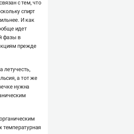
связан с тем, что
оскольку спирт
сильнее. И как
вообще идет
й фазы в
ункциям прежде
а летучесть,
льсия, а тот же
свечке нужна
ганическим
 органическим
х температурная