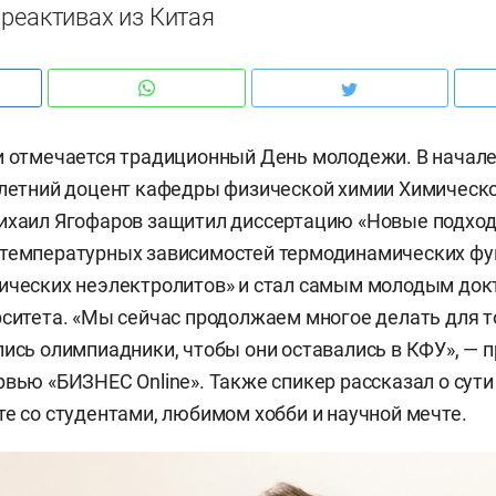
реактивах из Китая
и отмечается традиционный День молодежи. В начал
-летний доцент кафедры физической химии Химическо
Михаил Ягофаров защитил диссертацию «Новые подхо
 температурных зависимостей термодинамических ф
ических неэлектролитов» и стал самым молодым док
рситета. «Мы сейчас продолжаем многое делать для т
лись олимпиадники, чтобы они оставались в КФУ», — 
рвью «БИЗНЕС Online». Также спикер рассказал о сути
те со студентами, любимом хобби и научной мечте.