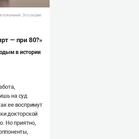
 пояснения. Это скорее
ирт — при 80?»
лодым в истории
абота,
ишь на суд
как ее воспримут
вки докторской
. Но приятно,
 оппоненты,