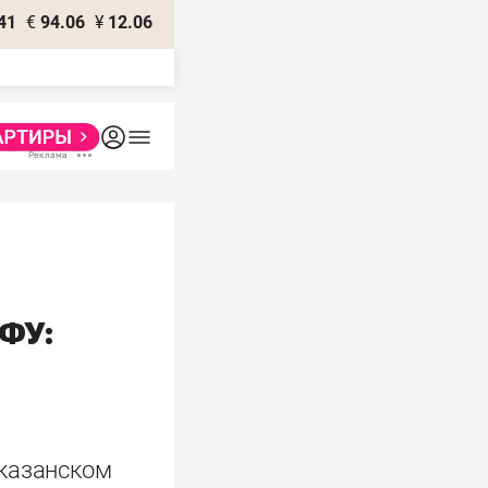
41
€
94.06
¥
12.06
КФУ:
 казанском