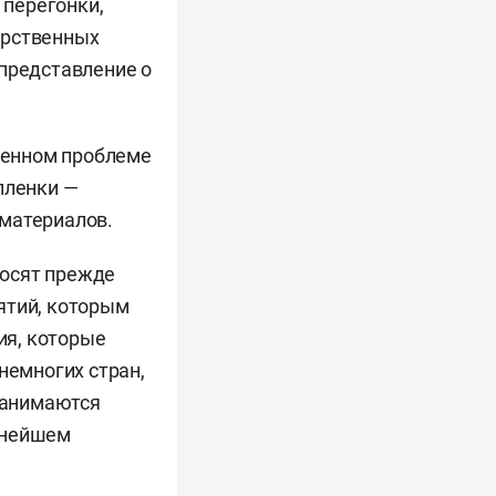
 перегонки,
арственных
 представление о
ященном проблеме
пленки —
 материалов.
носят прежде
ятий, которым
ия, которые
немногих стран,
 занимаются
ьнейшем