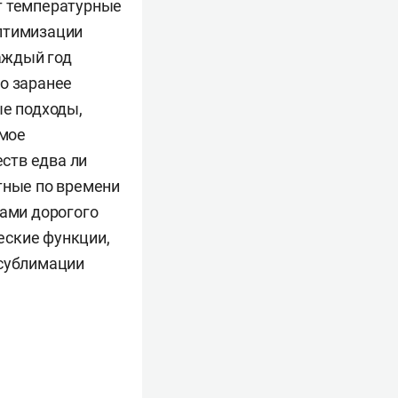
т температурные
оптимизации
аждый год
о заранее
ые подходы,
ямое
ств едва ли
тные по времени
тами дорогого
еские функции,
 сублимации