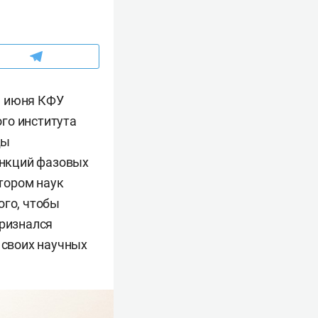
е июня КФУ
го института
ды
ункций фазовых
тором наук
ого, чтобы
признался
 своих научных