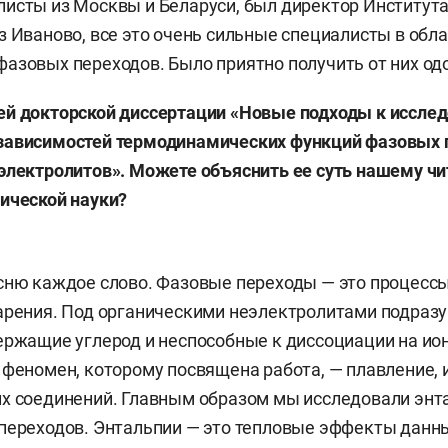
исты из Москвы и Беларуси, был директор Институт
з Иваново, все это очень сильные специалисты в обл
азовых переходов. Было приятно получить от них од
ей докторской диссертации «Новые подходы к иссле
зависимостей термодинамических функций фазовых 
электролитов». Можете объяснить ее суть нашему чи
ической науки?
сню каждое слово. Фазовые переходы — это процесс
арения. Под органическими неэлектролитами подраз
ержащие углерод и неспособные к диссоциации на ио
 феномен, которому посвящена работа, — плавление, 
х соединений. Главным образом мы исследовали энта
переходов. Энтальпии — это тепловые эффекты данн