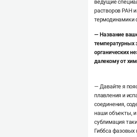
ведущие специал
растворов РАН и
термодинамики ф
— Название ваш
температурных 
органических не
далекому от хим
— Давайте я поя
плавления и исп
соединения, сод
наши объекты, и
сублимация таки
Гиббса фазовых 