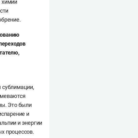
а химии
асти
обрение.
дованию
переходов
тателю,
ы сублимации,
умеваются
ны. Это были
испарение и
льпии и энергии
ых процессов.