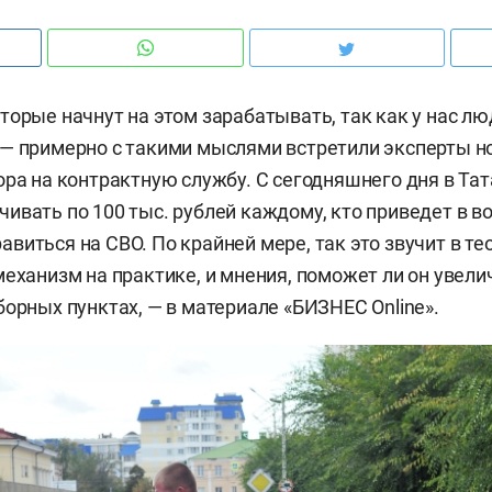
торые начнут на этом зарабатывать, так как у нас лю
— примерно с такими мыслями встретили эксперты но
ора на контрактную службу. С сегодняшнего дня в Та
ивать по 100 тыс. рублей каждому, кто приведет в в
иться на СВО. По крайней мере, так это звучит в тео
механизм на практике, и мнения, поможет ли он увели
борных пунктах, — в материале «БИЗНЕС Online».