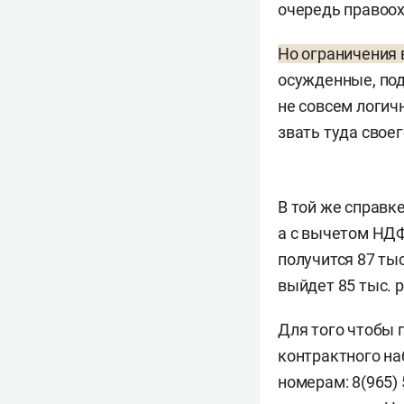
очередь правоох
Но ограничения в
осужденные, по
не совсем логичн
звать туда свое
В той же справк
а с вычетом НДФЛ
получится 87 ты
выйдет 85 тыс. р
Для того чтобы 
контрактного на
номерам: 8(965) 