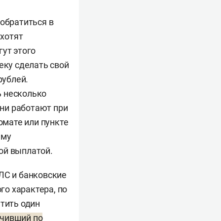
 обратиться в
 хотят
гут этого
еку сделать свой
рублей.
ь несколько
ни работают при
омате или пункте
ему
ой выплатой.
ЛС и банковские
о характера, по
етить один
ючивший по