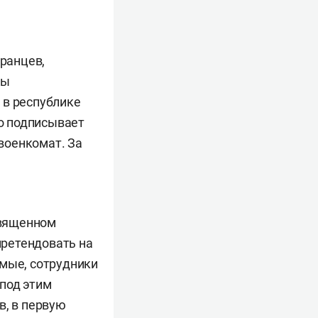
ранцев,
мы
 в республике
то подписывает
 военкомат. За
священном
претендовать на
омые, сотрудники
(под этим
в, в первую