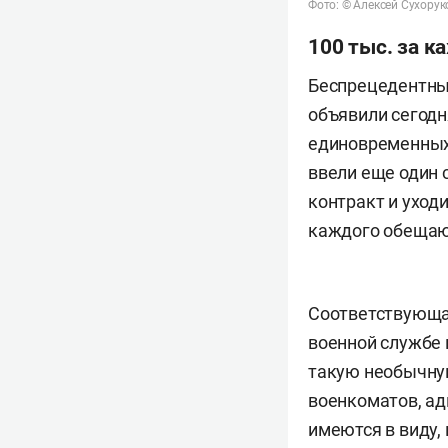
Фото: © Алексей Сухорук
100 тыс. за к
Беспрецедентны
объявили сегодн
единовременных 
ввели еще один 
контракт и уходи
каждого обещают
Соответствующа
военной службе 
такую необычную
военкоматов, ад
имеются в виду,