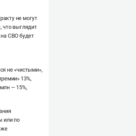
ракту не могут
, что выглядит
 на СВО будет
ся не «чистыми»,
«премии» 13%,
 млн — 15%,
ания
ы или по
 же