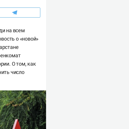
ди на всем
вость о «новой»
тарстане
оенкомат
рии. О том, как
чить число