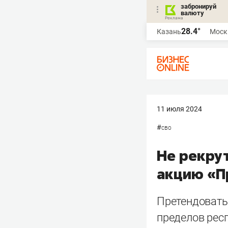
забронируй
валюту
28.4°
Казань
Моск
11 июля 2024
#
сво
Не рекрут
акцию «П
Претендовать 
пределов рес