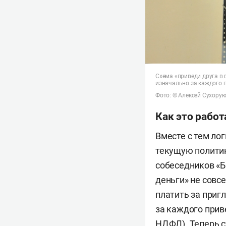
Схема «приведи друга в 
изначально за каждого 
Фото: © Алексей Сухорук
Как это работ
Вместе с тем ло
текущую политик
собеседников «Б
деньги» не совс
платить за приг
за каждого прив
НДФЛ). Теперь с