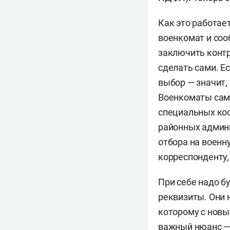
Как это работае
военкомат и сооб
заключить контр
сделать сами. Е
выбор — значит, 
Военкоматы сами
специальных коо
районных админи
отбора на военн
корреспонденту,
При себе надо б
реквизиты. Они 
которому с новы
важный нюанс 