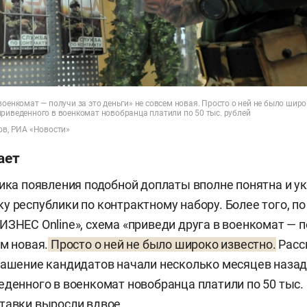
военкомат — получи за это деньги» не совсем новая. Просто о ней не было широ
приведенного в военкомат новобранца платили по 50 тыс. рублей
ов, РИА «Новости»
ает
гика появления подобной доплаты вполне понятна и у
у республики по контрактному набору. Более того, п
ИЗНЕС Online», схема «приведи друга в военкомат — п
ем новая.
Просто о ней не было широко известно.
Расс
лашение кандидатов начали несколько месяцев назад
еденного в военкомат новобранца платили по 50 тыс.
тавки выросли вдвое.