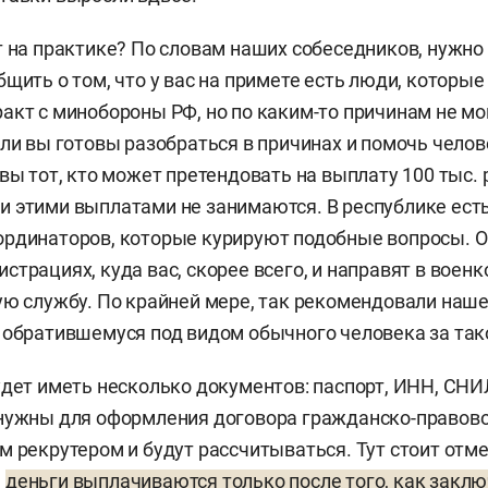
т на практике? По словам наших собеседников, нужно
щить о том, что у вас на примете есть люди, которые
акт с минобороны РФ, но по каким-то причинам не мо
сли вы готовы разобраться в причинах и помочь челов
вы тот, кто может претендовать на выплату 100 тыс. 
 этими выплатами не занимаются. В республике ест
рдинаторов, которые курируют подобные вопросы. О
страциях, куда вас, скорее всего, и направят в военк
ую службу. По крайней мере, так рекомендовали наш
 обратившемуся под видом обычного человека за так
удет иметь несколько документов: паспорт, ИНН, СНИ
нужны для оформления договора гражданско-правовог
м рекрутером и будут рассчитываться. Тут стоит отм
—
деньги выплачиваются только после того, как закл