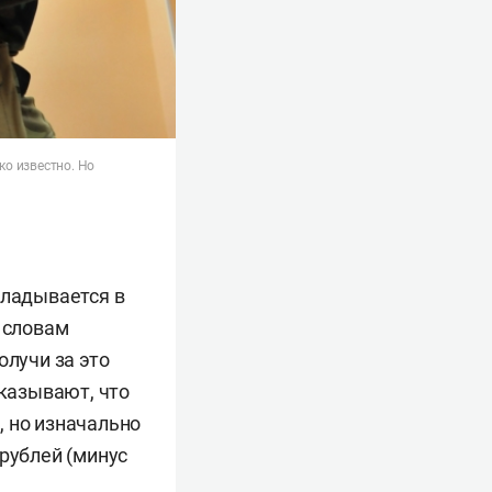
ко известно. Но
кладывается в
о словам
олучи за это
казывают, что
, но изначально
 рублей (минус