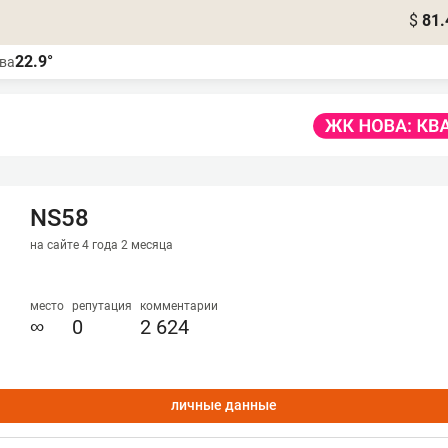
$
81.
22.9°
ва
NS58
на сайте 4 года 2 месяца
место
репутация
комментарии
∞
0
2 624
личные данные