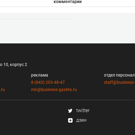
комментарии
 10, корпус 2
реклама
отдел персона
8 (843) 203-48-47
staff@business-
.ru
mir@business-gazeta.ru
twitter
дзен