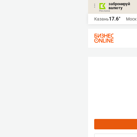
забронируй
валюту
17.6°
Казань
Моск