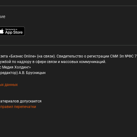
ние
зета «Бизнес Online» (на связи). Свидетельство о регистрации СМИ Эл №ФС 77
ужбой по надзору в сфере связи и массовых коммуникаций.
с Медия Холдинг»
редактор) А.В. Брусницын
ых данных
атериалов допускается
и
правил перепечатки