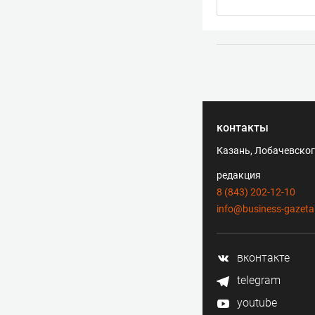
контакты
Казань, Лобачевского
редакция
8 (843) 202-12-10
info@business-gazeta
вконтакте
telegram
youtube