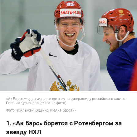
«Ак Барс» — один из претендентов на суперзвезду российского хоккея
Евгения Кузнецова (слева на фото)
Фото: © Алексей Куденко, РИА «Новости»
1. «Ак Барс» борется с Ротенбергом за
звезду НХЛ