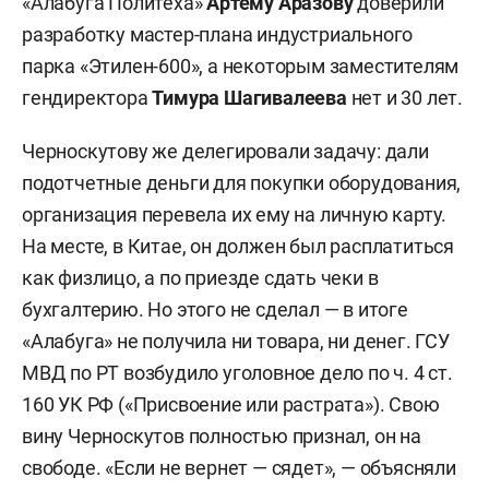
«Алабуга Политеха»
Артему Аразову
доверили
разработку мастер-плана индустриального
парка «Этилен-600», а некоторым заместителям
гендиректора
Тимура Шагивалеева
нет и 30 лет.
Черноскутову же делегировали задачу: дали
подотчетные деньги для покупки оборудования,
организация перевела их ему на личную карту.
На месте, в Китае, он должен был расплатиться
как физлицо, а по приезде сдать чеки в
бухгалтерию. Но этого не сделал — в итоге
«Алабуга» не получила ни товара, ни денег. ГСУ
МВД по РТ возбудило уголовное дело по ч. 4 ст.
160 УК РФ («Присвоение или растрата»). Свою
вину Черноскутов полностью признал, он на
свободе. «Если не вернет — сядет», — объясняли