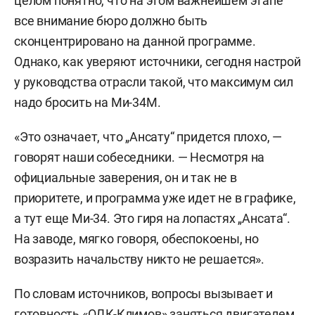
целом понятно, что на этом важнейшем этапе
все внимание бюро должно быть
сконцентрировано на данной программе.
Однако, как уверяют источники, сегодня настрой
у руководства отрасли такой, что максимум сил
надо бросить на Ми-34М.
«Это означает, что „Ансату“ придется плохо, —
говорят наши собеседники. — Несмотря на
официальные заверения, он и так не в
приоритете, и программа уже идет не в графике,
а тут еще Ми-34. Это гиря на лопастях „Ансата“.
На заводе, мягко говоря, обеспокоены, но
возразить начальству никто не решается».
По словам источников, вопросы вызывает и
готовность «ОДК-Климов» заняться двигателем