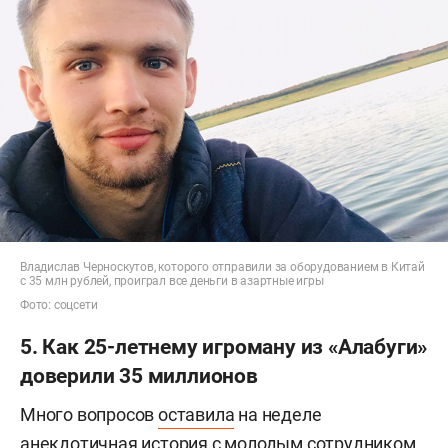
Владислав Черноскутов, которого отправили за оборудованием в Китай
с 35 млн рублей, проиграл все деньги в азартные игры
Фото: соцсети
5. Как 25-летнему игроману из «Алабуги»
доверили 35 миллионов
Много вопросов
оставила
на неделе
анекдотичная история с молодым сотрудником