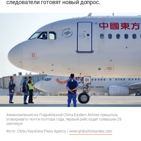
следователи готовят новый допрос.
Авиакомпанию из Поднебесной China Eastern Airlines пришлось
уговаривать почти полтора года, первый рейс будет совершен 28
сентября
Фото: Cfoto/Keystone Press Agency /
www.globallookpress.com