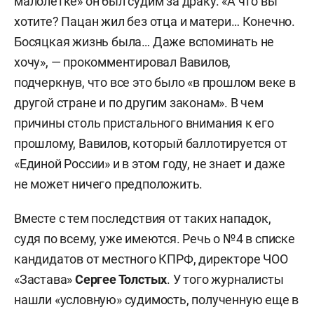
малолетке» он был судим за драку. «А что вы
хотите? Пацан жил без отца и матери… Конечно.
Босяцкая жизнь была… Даже вспоминать не
хочу», — прокомментировал Вавилов,
подчеркнув, что все это было «в прошлом веке в
другой стране и по другим законам». В чем
причины столь пристального внимания к его
прошлому, Вавилов, который баллотируется от
«Единой России» и в этом году, не знает и даже
не может ничего предположить.
Вместе с тем последствия от таких нападок,
судя по всему, уже имеются. Речь о №4 в списке
кандидатов от местного КПРФ, директоре ЧОО
«Застава»
Сергее Толстых
. У того журналисты
нашли «условную» судимость, полученную еще в