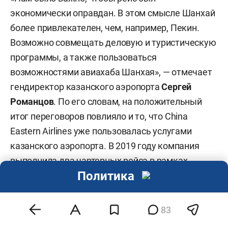
экономически оправдан. В этом смысле Шанхай
более привлекателен, чем, например, Пекин.
Возможно совмещать деловую и туристическую
программы, а также пользоваться
возможностями авиахаба Шанхая», — отмечает
гендиректор казанского аэропорта
Сергей
Романцов
. По его словам, на положительный
итог переговоров повлияло и то, что China
Eastern Airlines уже пользовалась услугами
казанского аэропорта. В 2019 году компания
выполнила два чартерных рейса в рамках
Политика
WorldSkills, китайские менеджеры понимали, в
каких условиях им предстоит работать.
Добавим, что в Казани могут появиться рейсы
83
еще одного китайского перевозчика,