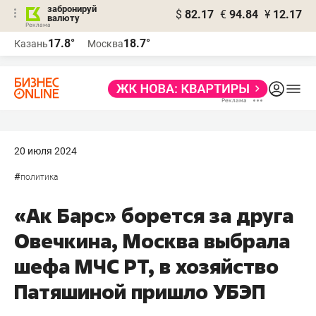
забронируй
$
82.17
€
94.84
¥
12.17
валюту
17.8°
18.7°
Казань
Москва
20 июля 2024
#
политика
«Ак Барс» борется за друга
Овечкина, Москва выбрала
шефа МЧС РТ, в хозяйство
Патяшиной пришло УБЭП