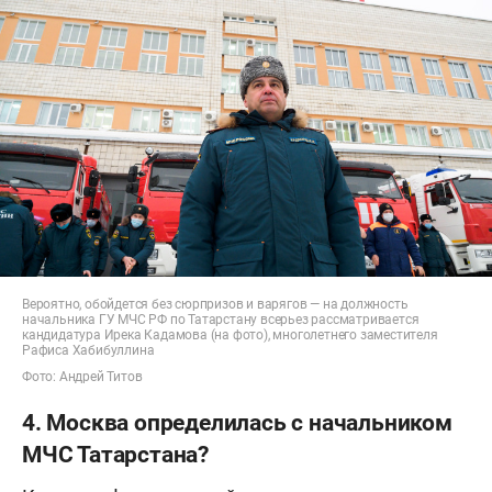
Вероятно, обойдется без сюрпризов и варягов — на должность
начальника ГУ МЧС РФ по Татарстану всерьез рассматривается
кандидатура Ирека Кадамова (на фото), многолетнего заместителя
Рафиса Хабибуллина
Фото: Андрей Титов
4. Москва определилась с начальником
МЧС Татарстана?