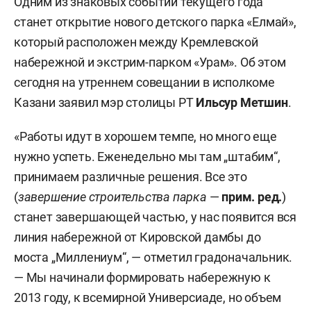
Одним из знаковых событий текущего года
станет открытие нового детского парка «Елмай»,
который расположен между Кремлевской
набережной и экстрим-парком «Урам». Об этом
сегодня на утреннем совещании в исполкоме
Казани заявил мэр столицы РТ
Ильсур Метшин
.
«Работы идут в хорошем темпе, но много еще
нужно успеть. Еженедельно мы там „штабим“,
принимаем различные решения. Все это
(
завершение строительства парка
—
прим. ред.
)
станет завершающей частью, у нас появится вся
линия набережной от Кировской дамбы до
моста „Миллениум“, — отметил градоначальник.
— Мы начинали формировать набережную к
2013 году, к всемирной Универсиаде, но объем