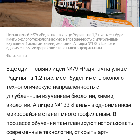
Новый лицей №79 «Родина» на улице Родины на 1,2 тыс. мест будет
иметь эколого-технологическую направленность с углубленным
изучением биологии, химии, экологии. А лицей №133 «Гаилә» в
одноименном микрорайоне станет многопрофильным
Фото:
kzn.ru
Еще один новый лицей №79 «Родина» на улице
Родины на 1,2 тыс. мест будет иметь эколого-
технологическую направленность с
углубленным изучением биологии, химии,
экологии. А лицей №133 «Гаилә» в одноименном
микрорайоне станет многопрофильным. В
процессе обучения там планируют использовать
современные технологии, открыть арт-