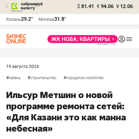
забронируй
$
81.41
€
94.06
¥
12.06
валюту
29.2°
31.8°
Казань
Москва
19 августа 2024
#
#
#
казань
строительство
городское хозяйство
Ильсур Метшин о новой
программе ремонта сетей:
«Для Казани это как манна
небесная»