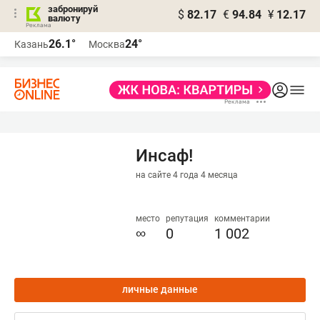
забронируй
$
82.17
€
94.84
¥
12.17
валюту
26.1°
24°
Казань
Москва
Инсаф!
на сайте 4 года 4 месяца
место
репутация
комментарии
∞
0
1 002
личные данные