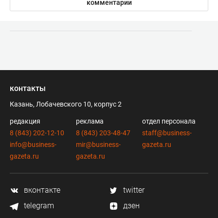
комментарии
контакты
Казань, Лобачевского 10, корпус 2
редакция
реклама
отдел персонала
8 (843) 202-12-10
8 (843) 203-48-47
staff@business-
info@business-
mir@business-
gazeta.ru
gazeta.ru
gazeta.ru
вконтакте
twitter
telegram
дзен