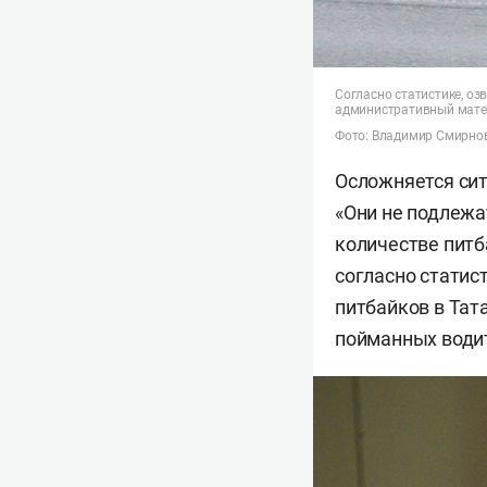
Согласно статистике, оз
административный матер
Фото: Владимир Смирно
Осложняется сит
«Они не подлежа
количестве питб
согласно статис
питбайков в Тат
пойманных водит