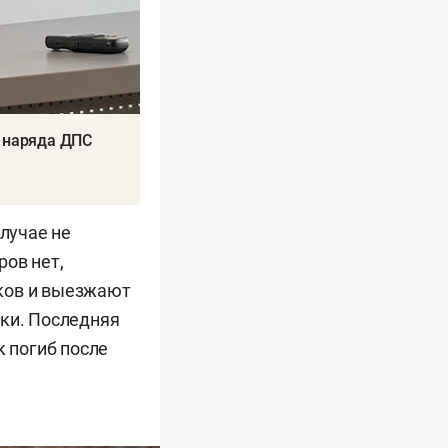
т наряда ДПС
случае не
ров нет,
ков и выезжают
ики. Последняя
к погиб после