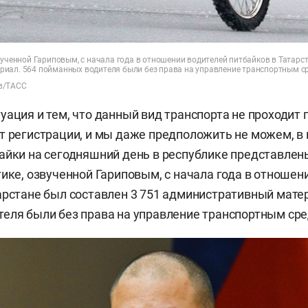
вученной Гариповым, с начала года в отношении водителей питбайков в Татарст
иал. 564 пойманных водителя были без права на управление транспортным с
в/ТАСС
уация и тем, что данный вид транспорта не проходит 
т регистрации, и мы даже предположить не можем, в
айки на сегодняшний день в республике представлен
тике, озвученной Гариповым, с начала года в отношен
арстане был составлен 3 751 административный матер
еля были без права на управление транспортным ср