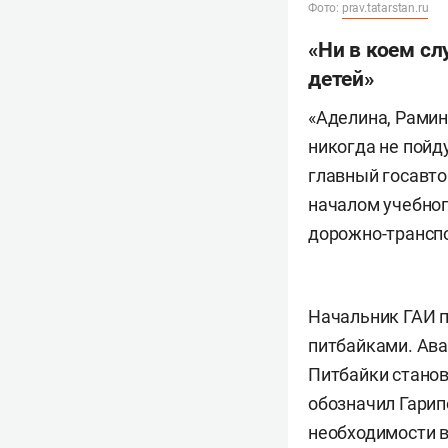
Фото:
prav.tatarstan.ru
«Ни в коем сл
детей»
«Аделина, Рамин
никогда не пойд
главный госавт
началом учебног
дорожно-трансп
Начальник ГАИ п
питбайками. Ава
Питбайки становя
обозначил Гарип
необходимости в