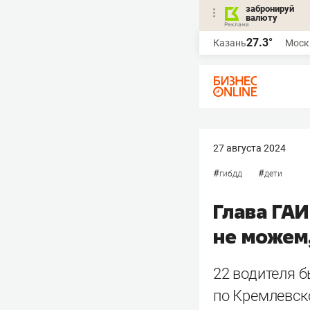
забронируй
валюту
27.3°
Казань
Моск
27 августа 2024
#
#
гибдд
дети
Глава ГА
не можем,
22 водителя 
по Кремлевск