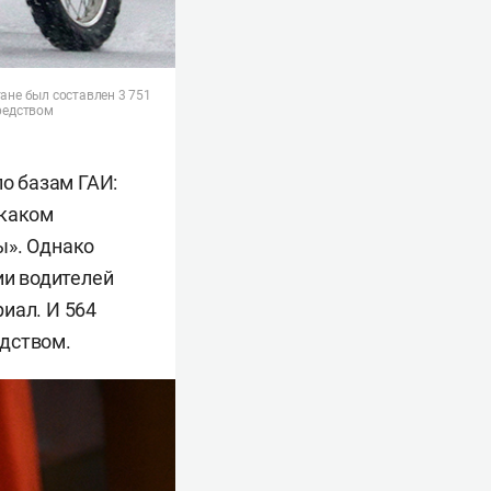
ане был составлен 3 751
редством
по базам ГАИ:
 каком
ы». Однако
ии водителей
иал. И 564
едством.