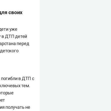
для своих
дети уже
у в ДТП детей
тарстана перед
 детского
 погибли в ДТП с
 ключевых тем.
которые
нет
ия получать не