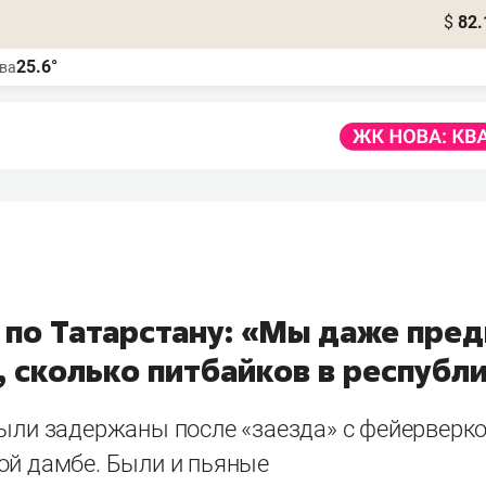
$
82.
25.6°
ва
И по Татарстану: «Мы даже пре
 сколько питбайков в республи
были задержаны после «заезда» с фейерверк
ой дамбе. Были и пьяные