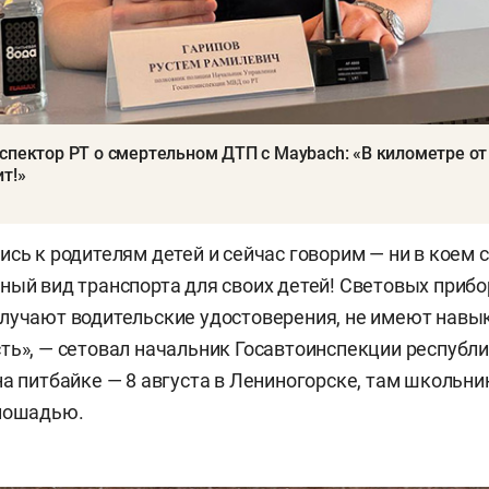
спектор РТ о смертельном ДТП с Maybach: «В километре о
т!»
ись к родителям детей и сейчас говорим — ни в коем 
ный вид транспорта для своих детей! Световых прибо
лучают водительские удостоверения, не имеют навы
ть», — сетовал начальник Госавтоинспекции республ
на питбайке — 8 августа в Лениногорске, там школьни
 лошадью.