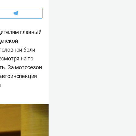
одителям главный
детской
 головной боли
есмотря на то
ть. За мотосезон
савтоинспекция
ы