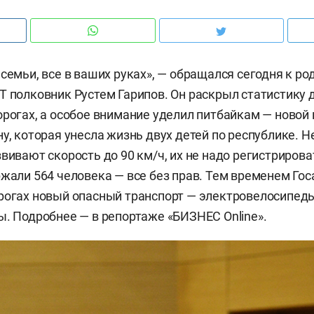
 семьи, все в ваших руках», — обращался сегодня к р
Т полковник Рустем Гарипов. Он раскрыл статистику 
орогах, а особое внимание уделил питбайкам — новой
у, которая унесла жизнь двух детей по республике. Н
вивают скорость до 90 км/ч, их не надо регистрирова
ржали 564 человека — все без прав. Тем временем Го
рогах новый опасный транспорт — электровелосипед
ы. Подробнее — в репортаже «БИЗНЕС Online».