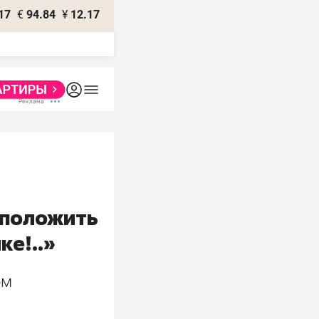
17
€
94.84
¥
12.17
дположить
ке!..»
ом