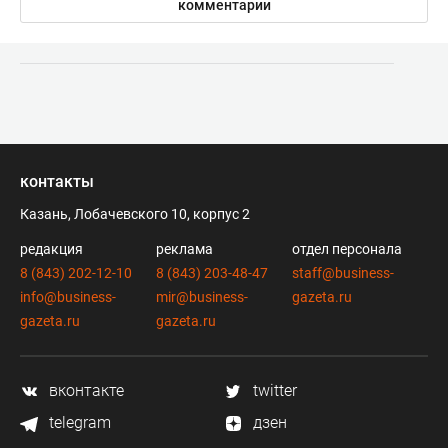
комментарии
контакты
Казань, Лобачевского 10, корпус 2
редакция
реклама
отдел персонала
8 (843) 202-12-10
8 (843) 203-48-47
staff@business-
info@business-
mir@business-
gazeta.ru
gazeta.ru
gazeta.ru
вконтакте
twitter
telegram
дзен