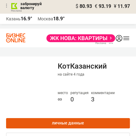
забронируй
$
80.93
€
93.19
¥
11.97
валюту
16.9°
18.9°
Казань
Москва
КотКазанский
на сайте 4 года
место
репутация
комментарии
∞
0
3
личные данные