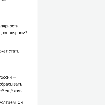
олярности.
однополярном?
ожет стать
России —
 сбрасывать
сё ещё жив.
Уолтцем. Он