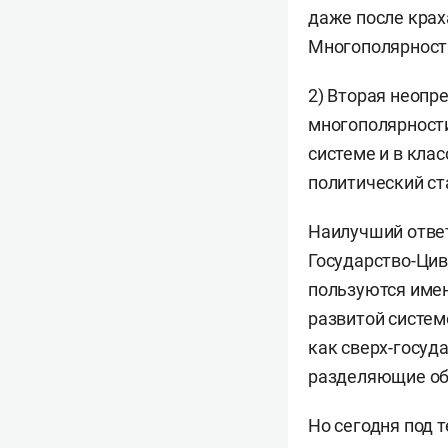
даже после кра
Многополярность
2) Вторая неопр
многополярности
системе и в кла
политический ст
Наилучший ответ
Государство-Цив
пользуются имен
развитой систем
как сверх-госуд
разделяющие об
Но сегодня под 