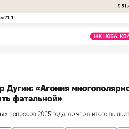
$
81.
21.1°
ва
р Дугин: «Агония многополярн
ать фатальной»
ых вопросов 2025 года: во что в итоге выль