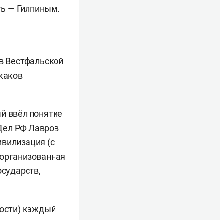
ть — Гилпиным.
 в Вестфальской
 каков
ый ввёл понятие
Дел РФ Лавров
ивилизация (с
 организованная
осударств,
ности) каждый