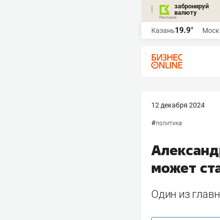
забронируй
валюту
19.9°
Казань
Моск
12 декабря 2024
#
политика
Александ
может ст
Один из главн