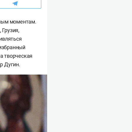
вным моментам.
 Грузия,
тивляться
 избранный
та творческая
р Дугин.