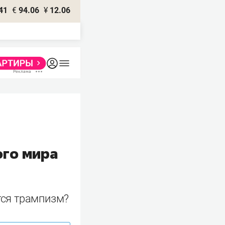
41
€
94.06
¥
12.06
ого мира
ется трампизм?