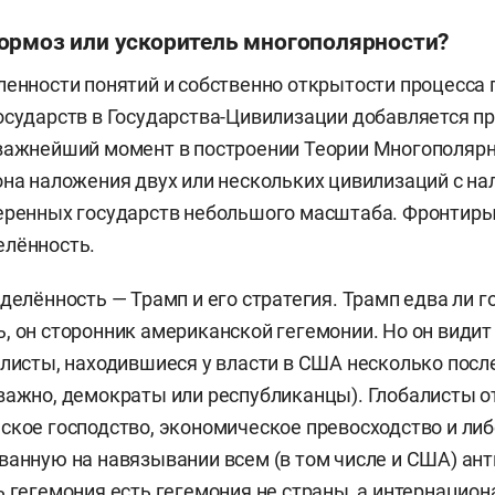
ормоз или ускоритель многополярности?
ленности понятий и собственно открытости процесса
осударств в Государства-Цивилизации добавляется п
важнейший момент в построении Теории Многополярн
она наложения двух или нескольких цивилизаций с на
еренных государств небольшого масштаба. Фронтиры
елённость.
делённость — Трамп и его стратегия. Трамп едва ли г
, он сторонник американской гегемонии. Но он видит
алисты, находившиеся у власти в США несколько посл
важно, демократы или республиканцы). Глобалисты 
ское господство, экономическое превосходство и ли
ванную на навязывании всем (в том числе и США) а
ь гегемония есть гегемония не страны, а интернацио