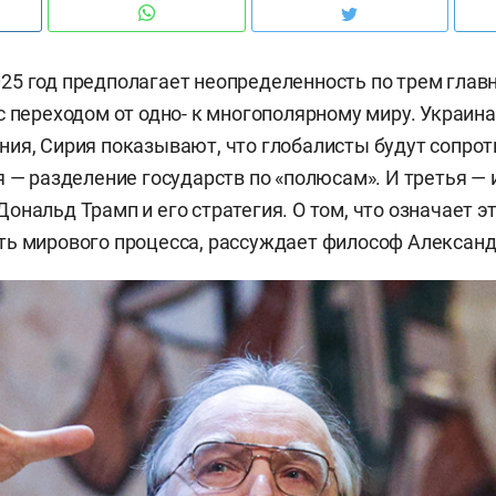
25 год предполагает неопределенность по трем гла
 переходом от одно- к многополярному миру. Украина,
ия, Сирия показывают, что глобалисты будут сопро
я — разделение государств по «полюсам». И третья —
ональд Трамп и его стратегия. О том, что означает э
ь мирового процесса, рассуждает философ Александ