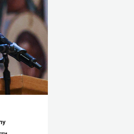
пу
сти