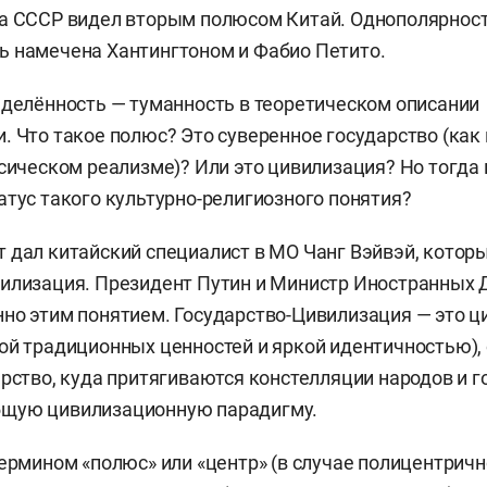
ха СССР видел вторым полюсом Китай. Однополярнос
 намечена Хантингтоном и Фабио Петито.
еделённость — туманность в теоретическом описании
. Что такое полюс? Это суверенное государство (как
ссическом реализме)? Или это цивилизация? Но тогда
атус такого культурно-религиозного понятия?
 дал китайский специалист в МО Чанг Вэйвэй, котор
илизация. Президент Путин и Министр Иностранных 
но этим понятием. Государство-Цивилизация — это ц
ой традиционных ценностей и яркой идентичностью),
арство, куда притягиваются констелляции народов и г
щую цивилизационную парадигму.
термином «полюс» или «центр» (в случае полицентрич