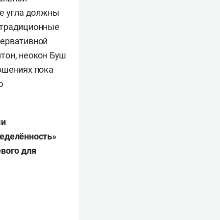
ве угла должны
 традиционные
сервативной
тон, неокон Буш
ошениях пока
ю
ми
ределённость»
евого для