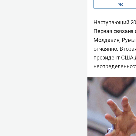
Наступающий 20
Первая связана с
Молдавия, Румын
отчаянно. Втора
президент США Д
неопределенност