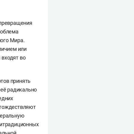
 превращения
роблема
ого Мира.
личием или
 входят во
отов принять
 её радикально
едних
отождествляют
беральную
нтитрадиционных
нальной