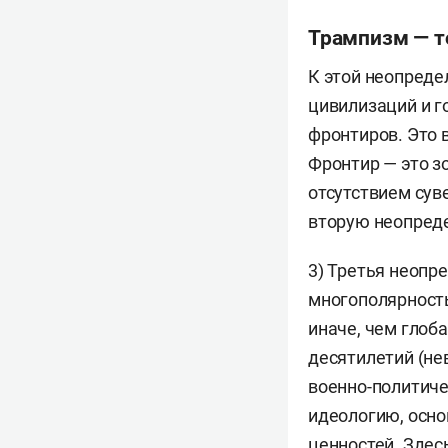
Трампизм — т
К этой неопреде
цивилизаций и г
фронтиров. Это 
Фронтир — это з
отсутствием сув
вторую неопред
3) Третья неопре
многополярность
иначе, чем глоб
десятилетий (не
военно-политиче
идеологию, осно
ценностей. Здес