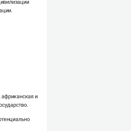
 цивилизации
ации.
 африканская и
осударство.
Потенциально