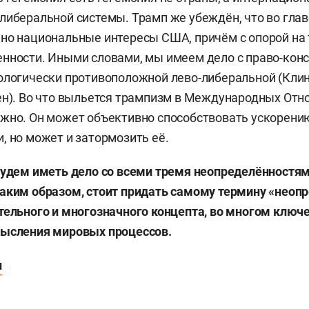
либеральной системы. Трамп же убеждён, что во гла
но национальные интересы США, причём с опорой на
нности. Иными словами, мы имеем дело с право-кон
ологически противоположной лево-либеральной (Клин
ен). Во что выльется трампизм в Международных Отн
жно. Он может объективно способствовать ускорени
, но может и затормозить её.
будем иметь дело со всеми тремя неопределённостя
аким образом, стоит придать самому термину «неоп
тельного и многозначного концепта, во многом ключ
мысления мировых процессов.
н