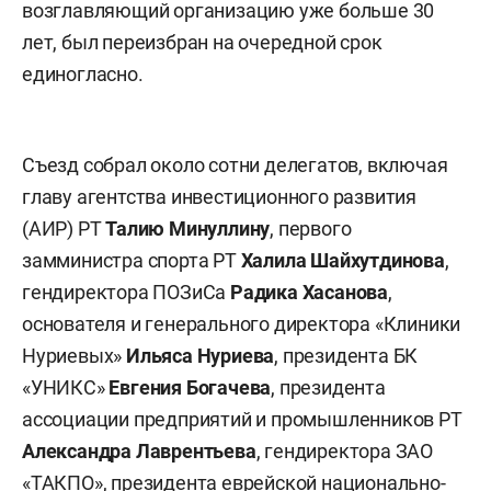
возглавляющий организацию уже больше 30
лет, был переизбран на очередной срок
единогласно.
Съезд собрал около сотни делегатов, включая
главу агентства инвестиционного развития
(АИР) РТ
Талию Минуллину
, первого
замминистра спорта РТ
Халила Шайхутдинова
,
гендиректора ПОЗиСа
Радика Хасанова
,
основателя и генерального директора «Клиники
Нуриевых»
Ильяса Нуриева
, президента БК
«УНИКС»
Евгения Богачева
, президента
ассоциации предприятий и промышленников РТ
Александра Лаврентьева
, гендиректора ЗАО
«ТАКПО», президента еврейской национально-