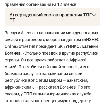
правления организации из 12 членов.
Утвержденный состав правления ТПП
РТ
Первый заместитель генерального директора
Заслуги Агеева в налаживании международных
АНО «Казань Экспо»
Игорь Астафьев
связей в разговоре с корреспондентом «БИЗНЕС
Online» отметил президент БК «УНИКС»
Евгений
Председатель ассоциации фермеров и
Богачев
. «Столько поездок в другие республики,
крестьянских подворий РТ
Камияр Байтемиров
страны. Он все время работает с Африкой,
Индивидуальный предприниматель
Шамиль
Азией. Это мобильный такой человек, и его
Бахтеев
большая заслуга в налаживании связей
республики вот с этим миром — азиатским,
Председатель правления ООО КБЭР «Банк
африканским», — рассказал Богачев. По его
Казани»
Олег Бачурин
словам, у ТПП сильная юридическая служба,
которая оказывает неоценимую поддержку
Генеральный директор союза «ТПП города