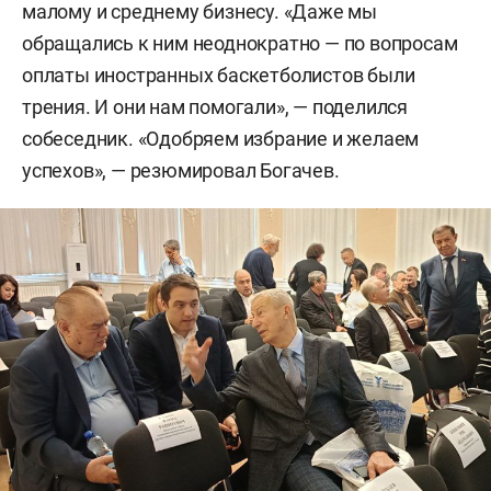
малому и среднему бизнесу. «Даже мы
Набережные Челны»
Фарид Башаров
обращались к ним неоднократно — по вопросам
Директор ООО «Барс-Рекордс»
оплаты иностранных баскетболистов были
Камил Гараев
трения. И они нам помогали», — поделился
Генеральный директор ООО «Такпо»
Василий
собеседник. «Одобряем избрание и желаем
Ипатьев
успехов», — резюмировал Богачев.
Директор филиала «Банковский центр
Татарстан» ПАО «Банк ЗЕНИТ»
Рамиль Мусин
Генеральный директор ассоциации предприятий
и промышленников РТ
Алексей Пахомов
И. о. директора дирекции международных
программ
Алина Равзутдинова
Представитель ООО «БТУ „САЛАВАТ“»
Рустем