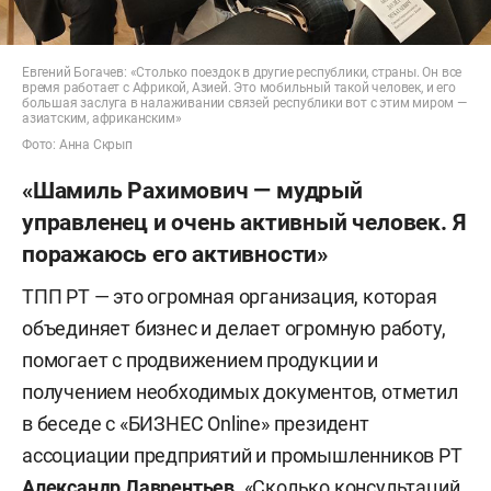
Тарзиманов
Заместитель генерального директора АО
Евгений Богачев: «Столько поездок в другие республики, страны. Он все
время работает с Африкой, Азией. Это мобильный такой человек, и его
«ПОЗиС»
Булат Хасанов
большая заслуга в налаживании связей республики вот с этим миром —
азиатским, африканским»
Фото: Анна Скрып
«Шамиль Рахимович — мудрый
управленец и очень активный человек. Я
поражаюсь его активности»
ТПП РТ — это огромная организация, которая
объединяет бизнес и делает огромную работу,
помогает с продвижением продукции и
получением необходимых документов, отметил
в беседе с «БИЗНЕС Online» президент
ассоциации предприятий и промышленников РТ
Александр Лаврентьев
. «Сколько консультаций