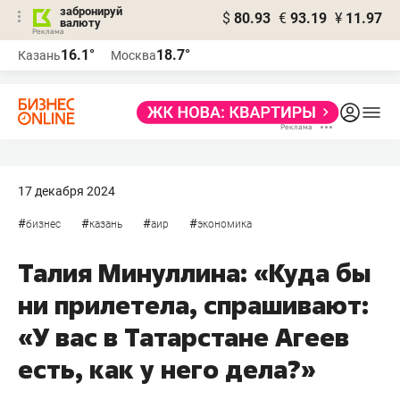
забронируй
$
80.93
€
93.19
¥
11.97
валюту
16.1°
18.7°
Казань
Москва
17 декабря 2024
#
#
#
#
бизнес
казань
аир
экономика
Талия Минуллина: «Куда бы
ни прилетела, спрашивают:
«У вас в Татарстане Агеев
есть, как у него дела?»