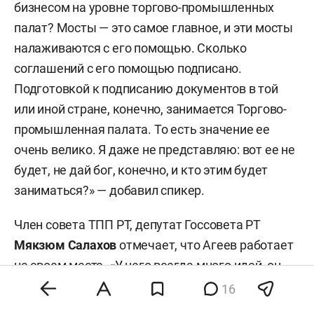
бизнесом на уровне торгово-промышленных
палат? Мосты — это самое главное, и эти мосты
налаживаются с его помощью. Сколько
соглашений с его помощью подписано.
Подготовкой к подписанию документов в той
или иной стране, конечно, занимается Торгово-
промышленная палата. То есть значение ее
очень велико. Я даже не представляю: вот ее не
будет, не дай бог, конечно, и кто этим будет
заниматься?» — добавил спикер.
Член совета ТПП РТ, депутат Госсовета РТ
Мякзюм Салахов
отмечает, что Агеев работает
на своем месте. «У него всегда много идей, он
немногословен, и мне это тоже очень нравится.
16
Всегда четко формулирует свои мысли, все