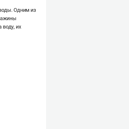
воды. Одним из
кважины
 воду, их