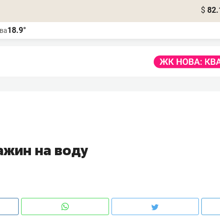
$
82.
18.9°
ва
ажин на воду