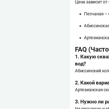
Цена зависит от 
Песчаная – о
Абиссинская 
Артезианская
FAQ (Част
1. Какую скв
вод?
Абиссинский кол
2. Какой вар
Артезианская ск
3. Нужно ли р
На песчаную и а