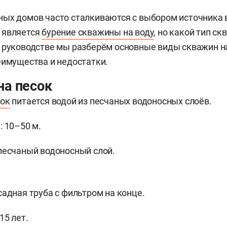
ых домов часто сталкиваются с выбором источника 
 является
бурение скважины на воду
, но какой тип с
 руководстве мы разберём основные виды скважин на
еимущества и недостатки.
на песок
сок
питается водой из песчаных водоносных слоёв.
: 10–50 м.
песчаный водоносный слой.
садная труба с фильтром на конце.
15 лет.