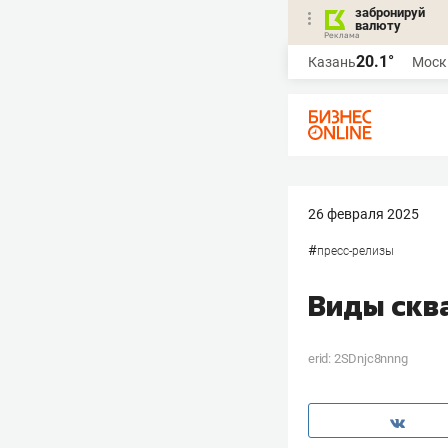
забронируй
валюту
20.1°
Казань
Моск
26 февраля 2025
#
пресс-релизы
Виды скв
erid: 2SDnjc8nnng