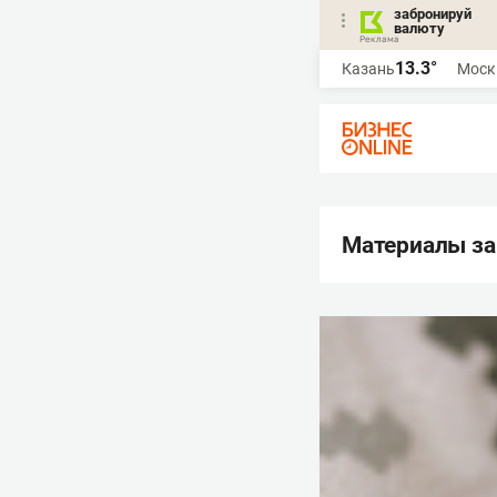
забронируй
валюту
13.3°
Казань
Моск
Материалы за