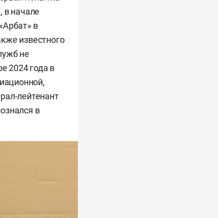
 в начале
«Арбат» в
также известного
лужб не
е 2024 года в
иационной,
ерал-лейтенант
ознался в