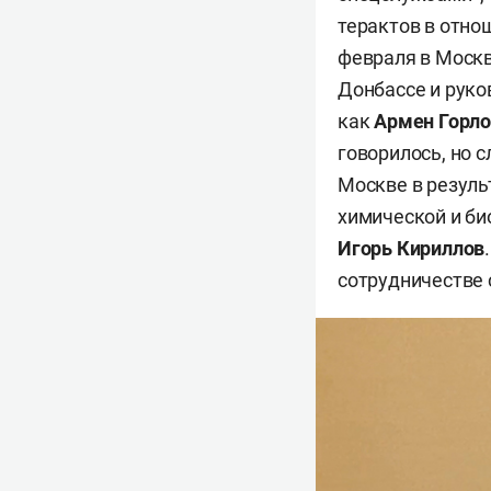
терактов в отно
февраля в Моск
Донбассе и рук
как
Армен Горло
говорилось, но с
Москве в резуль
химической и би
Игорь Кириллов
.
сотрудничестве 