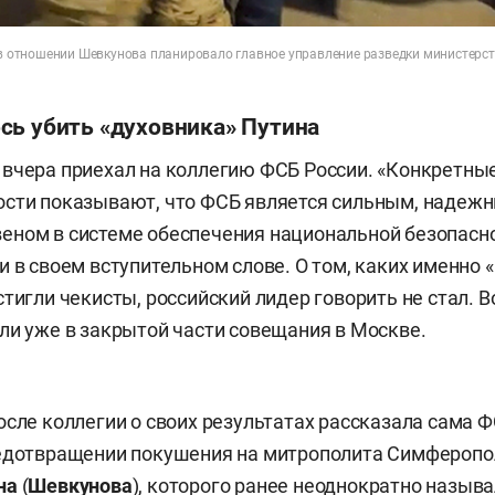
т в отношении Шевкунова планировало главное управление разведки министерс
сь убить «духовника» Путина
вчера приехал на коллегию ФСБ России. «Конкретны
ости показывают, что ФСБ является сильным, надеж
ном в системе обеспечения национальной безопасно
и в своем вступительном слове. О том, каких именно
стигли чекисты, российский лидер говорить не стал. В
ли уже в закрытой части совещания в Москве.
осле коллегии о своих результатах рассказала сама 
едотвращении покушения на митрополита Симферопо
на
(
Шевкунова
), которого ранее неоднократно назыв