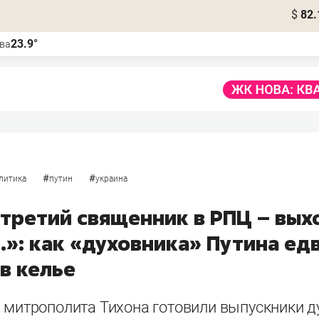
$
82.
23.9°
ва
#
#
литика
путин
украина
третий священник в РПЦ – вых
»: как «духовника» Путина едв
в келье
в митрополита Тихона готовили выпускники д