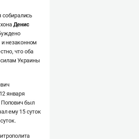
я собирались
ихона
Денис
збуждено
у и незаконном
стно, что оба
 силам Украины
ович
 12 января
. Попович был
ал ему 15 суток
суток.
митрополита