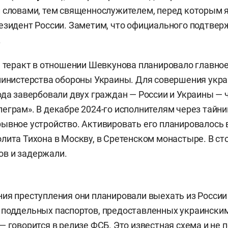
 словами, тем священнослужителем, перед которым 
езидент России. Заметим, что официального подтвер
.
, теракт в отношении Шевкунова планировало главно
министерства обороны Украины. Для совершения укр
ода завербовали двух граждан — России и Украины — 
еграм». В декабре 2024-го исполнителям через тайн
ывное устройство. Активировать его планировалось 
лита Тихона в Москву, в Сретенском монастыре. В ст
в и задержали.
ия преступления они планировали выехать из России
 поддельных паспортов, предоставленных украински
— говорится в релизе ФСБ. Это известная схема и не 