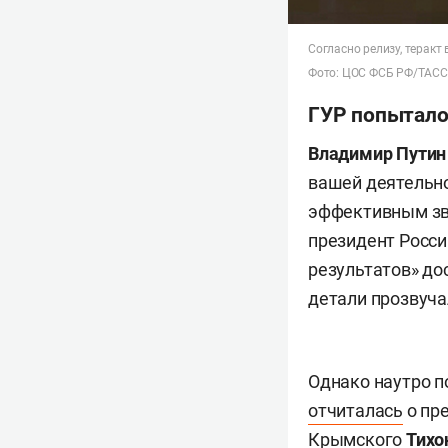
Согласно релизу, терак
Фото: ЦОС ФСБ РФ/ТАСС
ГУР попытало
Владимир Путин
вашей деятельн
эффективным зве
президент Росси
результатов» до
детали прозвуча
Однако наутро п
отчиталась
о пр
Крымского
Тихо