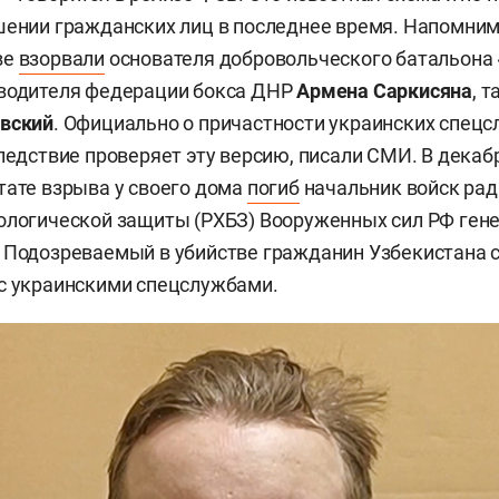
шении гражданских лиц в последнее время. Напомним,
ве
взорвали
основателя добровольческого батальона 
оводителя федерации бокса ДНР
Армена Саркисяна
, 
вский
. Официально о причастности украинских спецс
ледствие проверяет эту версию, писали СМИ. В декабр
тате взрыва у своего дома
погиб
начальник войск рад
ологической защиты (РХБЗ) Вооруженных сил РФ ген
Подозреваемый в убийстве гражданин Узбекистана с
с украинскими спецслужбами.