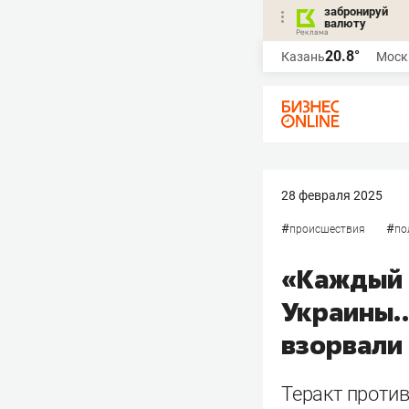
забронируй
валюту
20.8°
Казань
Моск
28 февраля 2025
#
#
происшествия
по
«Каждый 
Украины…
взорвали 
Теракт проти