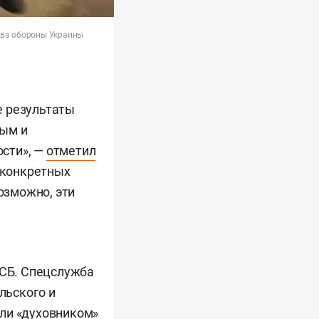
тва обороны Украины
е результаты
ным и
сти», —
отметил
 «конкретных
озможно, эти
ФСБ. Спецслужба
льского и
али «духовником»