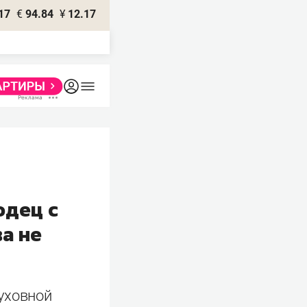
17
€
94.84
¥
12.17
одец с
а не
уховной