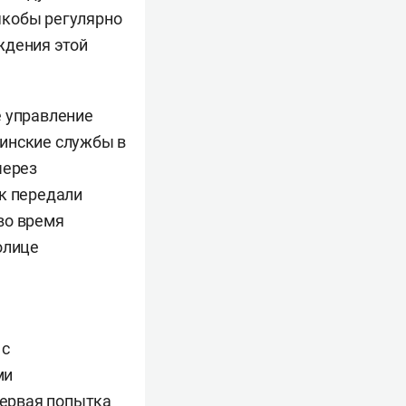
якобы регулярно
ждения этой
е управление
аинские службы в
через
ик передали
во время
олице
 с
ми
первая попытка