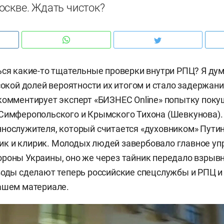
оскве. Ждать чисток?
ься какие-то тщательные проверки внутри РПЦ? Я дум
сокой долей вероятности их итогом и стало задержани
комментирует эксперт «БИЗНЕС Online» попытку пок
Симферопольского и Крымского Тихона (Шевкунова).
нослужителя, который считается «духовником» Путин
к и клирик. Молодых людей завербовало главное уп
роны Украины, оно же через тайник передало взрывн
воды сделают теперь российские спецслужбы и РПЦ и 
ашем материале.