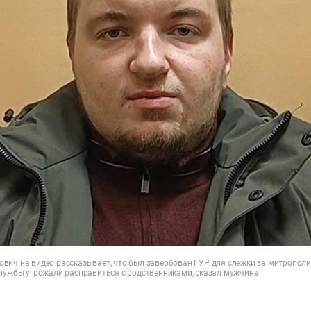
вич на видео рассказывает, что был завербован ГУР для слежки за митрополи
службы угрожали расправиться с родственниками, сказал мужчина