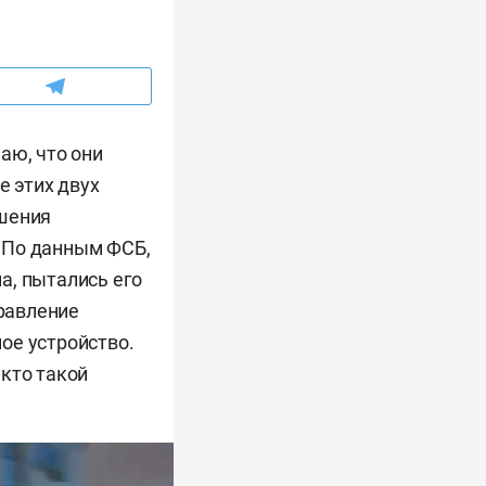
аю, что они
е этих двух
ушения
 По данным ФСБ,
а, пытались его
равление
ое устройство.
кто такой