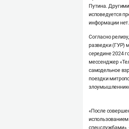
Путина. Другими
исповедуется пр
информации нет
Согласно релизу
разведки (ГУР) 
середине 2024 г
мессенджер «Тел
самодельное взр
поездки митропо
злоумышленнико
«После совершен
использованием
спецслужбами», 