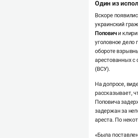
Один из испо
Вскоре появилис
украинский гра
Попович
и клир
уголовное дело 
обороте взрывны
арестованных с 
(ВСУ).
На допросе, вид
рассказывает, ч
Поповича задерж
задержан за неп
ареста. По неко
«Была поставлен