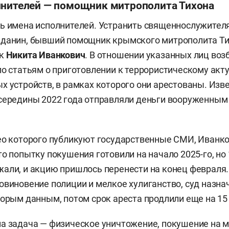
лнителей — помощник митрополита Тихона
ь имена исполнителей. Устранить священнослужител
жданин, бывший помощник крымского митрополита Т
ик
Никита Иванкович
. В отношении указанных лиц во
по статьям о приготовлении к террористическому акт
х устройств, в рамках которого они арестованы. Изве
середины 2022 года отправляли деньги вооруженным
ео которого публикуют государственные СМИ, Иванк
то попытку покушения готовили на начало 2025-го, но
али, и акцию пришлось перенести на конец февраля
овиновение полиции и мелкое хулиганство, суд назнач
торым данным, потом срок ареста продлили еще на 15 
а задача — физическое уничтожение, покушение на 