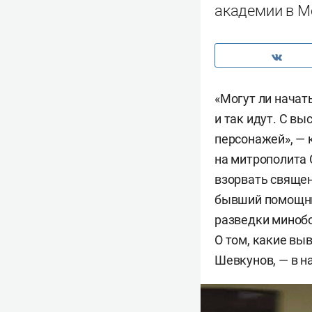
академии в М
«Могут ли начат
и так идут. С вы
персонажей», — 
на митрополита 
взорвать священ
бывший помощни
разведки минобо
О том, какие вы
Шевкунов, — в н