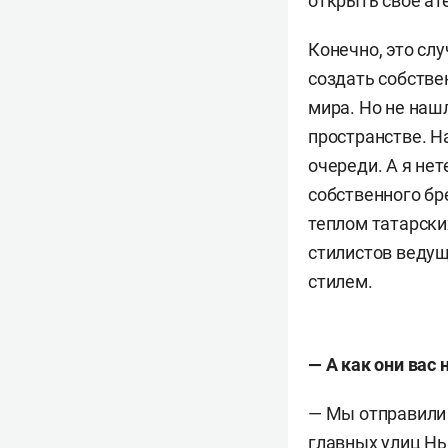
открыть свое ат
Конечно, это сл
создать собстве
мира. Но не наш
пространстве. Н
очереди. А я не
собственного бр
теплом татарски
стилистов ведущ
стилем.
— А как они вас
— Мы отправили 
главных улиц Нь