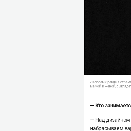
«В своем бренде я стре
мамой и женой, выгляде
— Кто занимаетс
— Над дизайном 
набрасываем ва