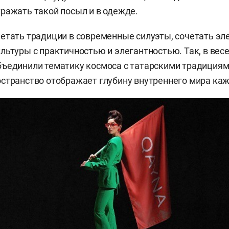
ражать такой посыл и в одежде.
етать традиции в современные силуэты, сочетать э
льтуры с практичностью и элегантностью. Так, в вес
ъединили тематику космоса с татарскими традициям
странство отображает глубину внутреннего мира каж