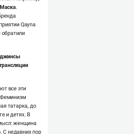
 Маска
.
бренда
сприятии Qayna
ы обратили
: джинсы
 трансляции
ют все эти
. Феминизм
ая татарка, до
е и детях. В
смысл: женщина
. С недавних пор