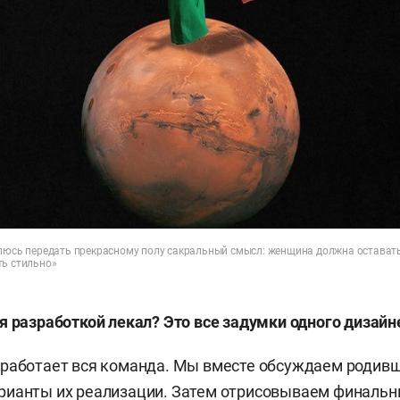
млюсь передать прекрасному полу сакральный смысл: женщина должна оставать
ть стильно»
я разработкой лекал? Это все задумки одного дизайн
работает вся команда. Мы вместе обсуждаем родивш
рианты их реализации. Затем отрисовываем финальн