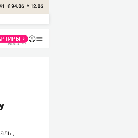
41
€
94.06
¥
12.06
у
налы,