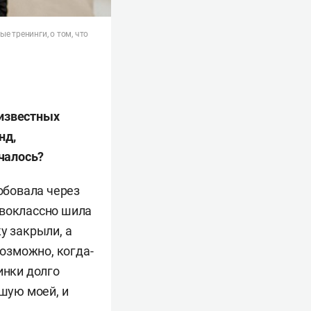
е тренинги, о том, что
 известных
нд,
ачалось?
робовала через
рвоклассно шила
у закрыли, а
озможно, когда-
инки долго
вшую моей, и