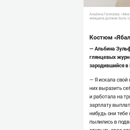
Альбина Гилязова: «Мне 
женщина должна быть с
Костюм «Ябал
— Альбина Зульф
глянцевых журнал
зародившийся в 
— Я искала свой
них выразить се
и работала на т
зарплату выплат
нибудь они тебе
пылились в подв