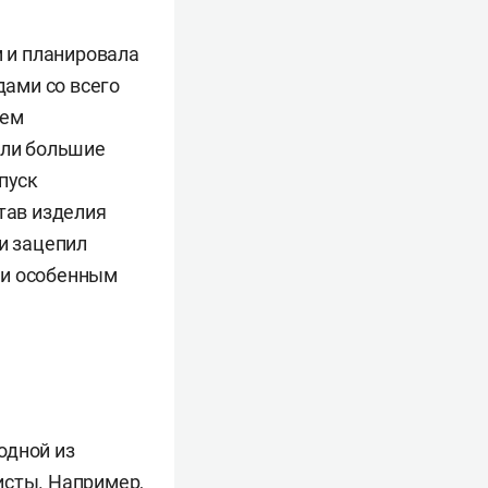
м и планировала
ами со всего
оем
ыли большие
пуск
тав изделия
и зацепил
 и особенным
одной из
исты. Например,