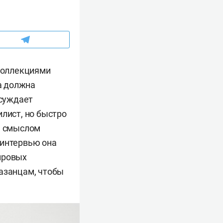
 коллекциями
а должна
ссуждает
илист, но быстро
м смыслом
 интервью она
ировых
казанцам, чтобы