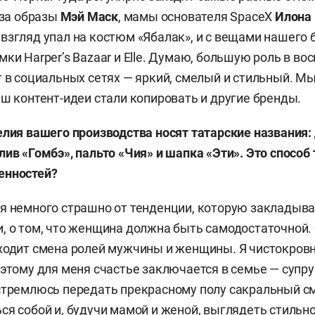
 за образы
Мэй Маск
, мамы основателя SpaceХ
Илона
взгляд упал на костюм «Ябалак», и с вещами нашего 
ки Harper’s Bazaar и Elle. Думаю, большую роль в во
т в социальных сетях — яркий, смелый и стильный. М
аш контент-идеи стали копировать и другие бренды.
елия вашего производства носят татарские названия
лив «Гомбэ», пальто «Чия» и шапка «Эти». Это способ
енностей?
я немного страшно от тенденции, которую закладыва
, о том, что женщина должна быть самодостаточной
ходит смена ролей мужчины и женщины. Я чистокровн
этому для меня счастье заключается в семье — супруг
 стремлюсь передать прекрасному полу сакральный 
ся собой и, будучи мамой и женой, выглядеть стильно