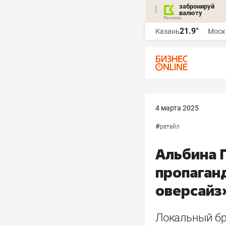
забронируй
валюту
21.9°
Казань
Моск
4 марта 2025
#
ретейл
Альбина 
пропаган
оверсайз
Локальный бр