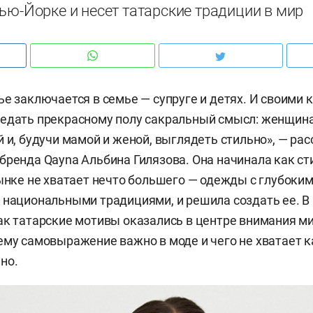
ью-Йорке и несет татарские традиции в мир
ье заключается в семье — супруге и детях. И своими
редать прекрасному полу сакральный смысл: женщин
й и, будучи мамой и женой, выглядеть стильно», — ра
бренда Qayna Альбина Гилязова. Она начинала как ст
рынке не хватает нечто большего — одежды с глубоки
 национальными традициями, и решила создать ее. В
ак татарские мотивы оказались в центре внимания м
ему самовыражение важно в моде и чего не хватает 
но.