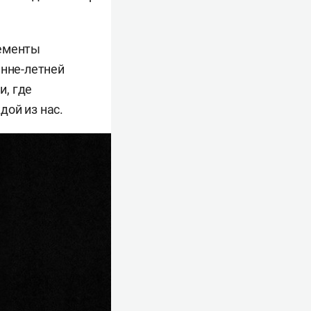
лементы
енне-летней
и, где
дой из нас.