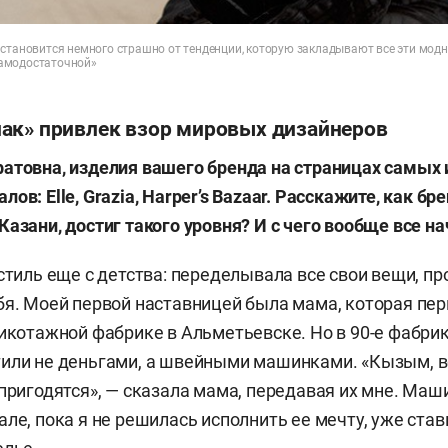
становится немного страшно от тенденции, которую закладывают все эти модны
амодостаточной»
ак» привлек взор мировых дизайнеров
атовна, изделия вашего бренда на страницах самых
ов: Elle, Grazia, Harper’s Bazaar. Расскажите, как бре
Казани, достиг такого уровня? И с чего вообще все н
 стиль еще с детства: переделывала все свои вещи, п
бя. Моей первой наставницей была мама, которая пе
рикотажной фабрике в Альметьевске. Но в 90-е фабрик
или не деньгами, а швейными машинками. «Кызым, в
 пригодятся», — сказала мама, передавая их мне. Маш
але, пока я не решилась исполнить ее мечту, уже ста