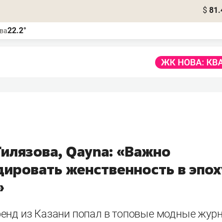
$
81.
22.2°
ва
Гилязова, Qayna: «Важно
дировать женственность в эпох
»
енд из Казани попал в топовые модные жур