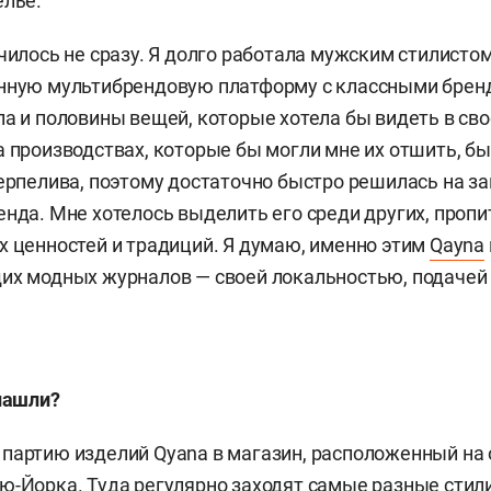
елье.
училось не сразу. Я долго работала мужским стилисто
нную мультибрендовую платформу с классными бренд
ла и половины вещей, которые хотела бы видеть в св
а производствах, которые бы могли мне их отшить, б
терпелива, поэтому достаточно быстро решилась на за
енда. Мне хотелось выделить его среди других, пропи
х ценностей и традиций. Я думаю, именно этим
Qayna
их модных журналов — своей локальностью, подачей
 нашли?
партию изделий Qyana в магазин, расположенный на 
ю-Йорка. Туда регулярно заходят самые разные стил