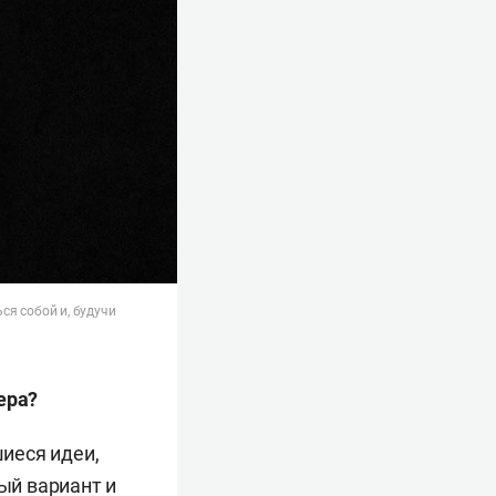
ся собой и, будучи
ера?
иеся идеи,
ый вариант и