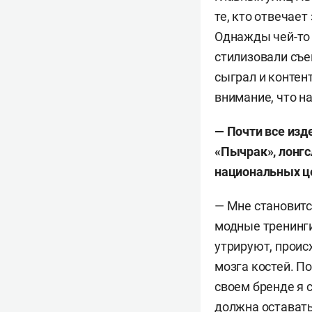
те, кто отвечает
Однажды чей-то 
стилизовали съем
сыграл и контен
внимание, что н
— Почти все изд
«Пычрак», лонгс
национальных ц
— Мне становитс
модные тренинги
утрируют, проис
мозга костей. По
своем бренде я
должна оставать