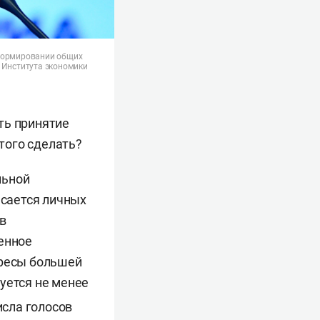
еформировании общих
» Института экономики
ть принятие
того сделать?
льной
асается личных
в
енное
ересы большей
уется не менее
исла голосов