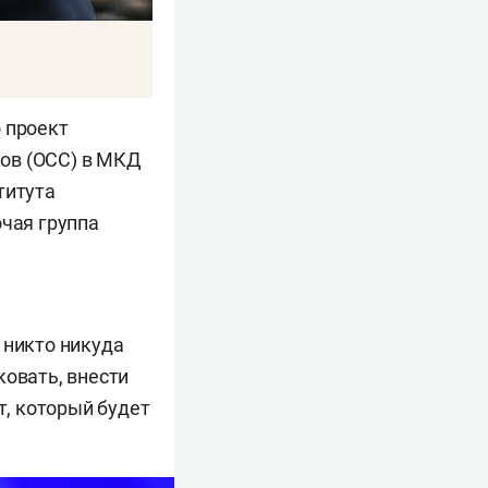
 проект
ов (ОСС) в МКД
титута
очая группа
 никто никуда
ковать, внести
, который будет