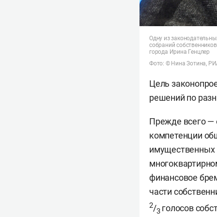
Одну из законодательны
собраний собственников
города Ирина Генцлер
Фото: © Нина Зотина, Р
Цель законопрое
решений по разн
Прежде всего — 
компетенции общ
имущественных п
многоквартирном
финансовое брем
части собственн
2
/
голосов собст
3