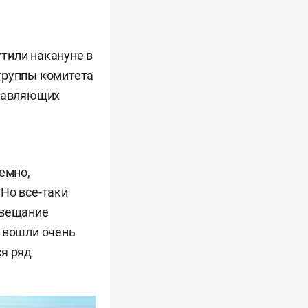
тили накануне в
группы комитета
правляющих
емно,
Но все-таки
овещание
у вошли очень
ся ряд