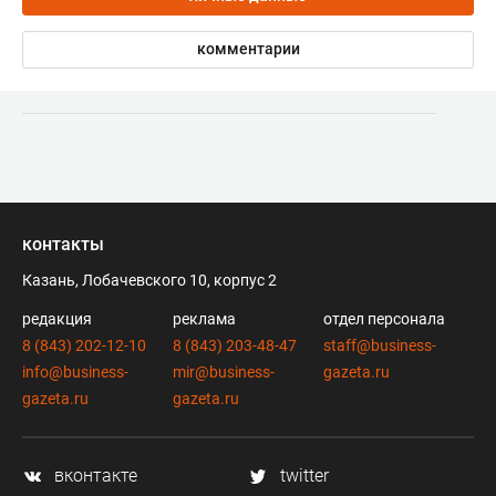
комментарии
контакты
Казань, Лобачевского 10, корпус 2
редакция
реклама
отдел персонала
8 (843) 202-12-10
8 (843) 203-48-47
staff@business-
info@business-
mir@business-
gazeta.ru
gazeta.ru
gazeta.ru
вконтакте
twitter