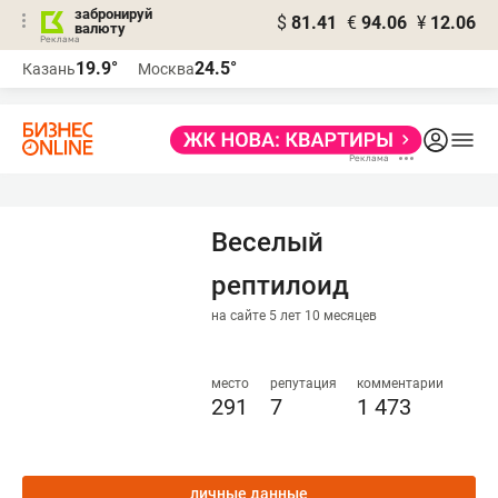
забронируй
$
81.41
€
94.06
¥
12.06
валюту
19.9°
24.5°
Казань
Москва
Веселый
рептилоид
на сайте 5 лет 10 месяцев
место
репутация
комментарии
291
7
1 473
личные данные