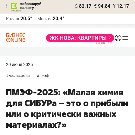
забронируй
$
82.17
€
94.84
¥
12.17
валюту
20.5°
20.4°
Казань
Москва
20 июня 2025
#
#
нефтехимия
пмэф
ПМЭФ-2025: «Малая химия
для СИБУРа – это о прибыли
или о критически важных
материалах?»