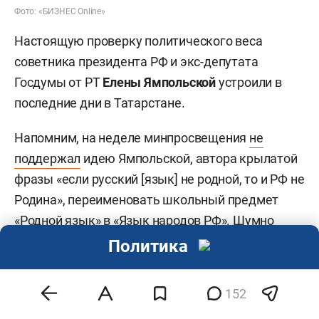
Фото: «БИЗНЕС Online»
Настоящую проверку политического веса
советника президента РФ и экс-депутата
Госдумы от РТ
Елены Ямпольской
устроили в
последние дни в Татарстане.
Напомним, на неделе минпросвещения
не
поддержал
идею Ямпольской, автора крылатой
фразы «если русский [язык] не родной, то и РФ не
Родина», переименовать школьный предмет
«Родной язык» в «Язык народов РФ». Шумно
выступили против инициативы и в Татарстане,
Политика
хотя роль властей республики в ее отмене до
конца непонятна, ведь министерство
152
просвещения формально «отыграло назад» еще