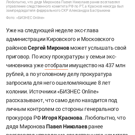
Любопытно, что дядя Миронова Павел Николаев ранее возглавлял
управление следственного комитета РФ по РТ, а Краснов некогда был
зампредседателя федерального СКР Александра Бастрыкина
Фото: «БИЗНЕС Online»
Уже на следующей неделе экс-глава
администрации Кировского и Московского
районов
Сергей Миронов
может услышать свой
приговор. По иску прокуратуры у семьи экс-
чиновника уже
отобрали
имущество на 437 млн
рублей, а по уголовному делу прокуратура
запросила для него ошеломляющие 8 лет
колонии. Источники «БИЗНЕС Online»
рассказывают, что само дело находится под
личным контролем со стороны генерального
прокурора РФ
Игоря Краснова
. Любопытно, что
дядя Миронова
Павел Николаев
ранее