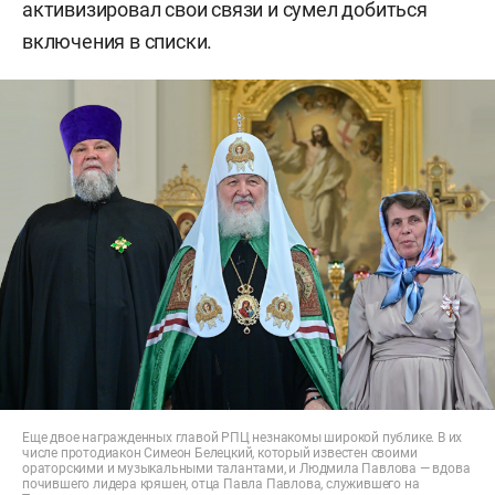
активизировал свои связи и сумел добиться
включения в списки.
Еще двое награжденных главой РПЦ незнакомы широкой публике. В их
числе протодиакон Симеон Белецкий, который известен своими
ораторскими и музыкальными талантами, и Людмила Павлова — вдова
почившего лидера кряшен, отца Павла Павлова, служившего на