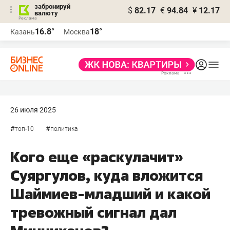
забронируй
$
82.17
€
94.84
¥
12.17
валюту
16.8°
18°
Казань
Москва
26 июля 2025
#
#
топ-10
политика
Кого еще «раскулачит»
Суяргулов, куда вложится
Шаймиев-младший и какой
тревожный сигнал дал