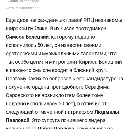
Тихвинском приходе
Фото:
rais.tatarstan.ru
Еще двое награжденных главой РПЦ незнакомы
широкой публике. В их числе протодиакон
Симеон Белецкий
, которому недавно
исполнилось 50 лет, он известен своими
ораторскими и музыкальными талантами, что
так особо ценит и митрополит Кирилл. Белецкий
в каком-то смысле входит в ближний круг.
Поэтому каких-то вопросов к его кандидатуре на
получение ордена преподобного Серафима
Саровского не возникло (тем более тому
недавно исполнилось 50 лет), в отличие от
следующей отмеченной патриархом
Людмилы
Павловой
. Это супруга почившего лидера
кряшен отца
Павла Павлова
, служившего на