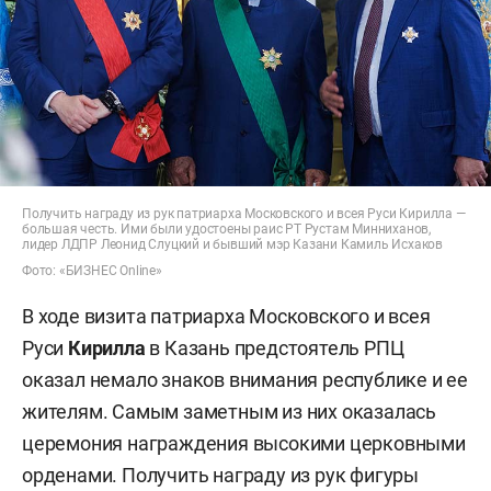
Получить награду из рук патриарха Московского и всея Руси Кирилла —
большая честь. Ими были удостоены раис РТ Рустам Минниханов,
лидер ЛДПР Леонид Слуцкий и бывший мэр Казани Камиль Исхаков
Фото: «БИЗНЕС Online»
В ходе визита патриарха Московского и всея
Руси
Кирилла
в Казань предстоятель РПЦ
оказал немало знаков внимания республике и ее
жителям. Самым заметным из них оказалась
церемония награждения высокими церковными
орденами. Получить награду из рук фигуры