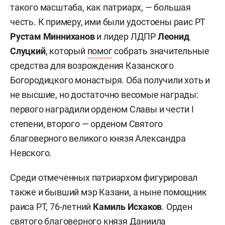
такого масштаба, как патриарх, — большая
честь. К примеру, ими были удостоены раис РТ
Рустам Минниханов
и лидер ЛДПР
Леонид
Слуцкий
, который
помог
собрать значительные
средства для возрождения Казанского
Богородицкого монастыря. Оба получили хоть и
не высшие, но достаточно весомые награды:
первого наградили орденом Славы и чести I
степени, второго — орденом Святого
благоверного великого князя Александра
Невского.
Среди отмеченных патриархом фигурировал
также и бывший мэр Казани, а ныне помощник
раиса РТ, 76-летний
Камиль Исхаков
. Орден
святого благоверного князя Даниила