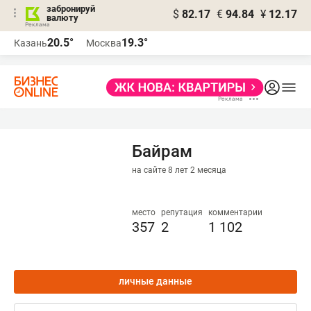
забронируй
$
82.17
€
94.84
¥
12.17
валюту
20.5°
19.3°
Казань
Москва
Байрам
на сайте 8 лет 2 месяца
место
репутация
комментарии
357
2
1 102
личные данные