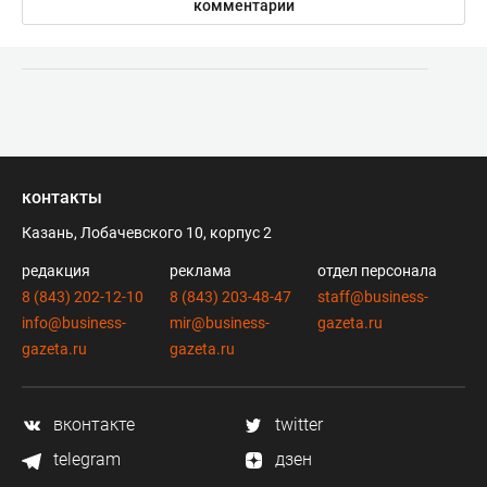
комментарии
контакты
Казань, Лобачевского 10, корпус 2
редакция
реклама
отдел персонала
8 (843) 202-12-10
8 (843) 203-48-47
staff@business-
info@business-
mir@business-
gazeta.ru
gazeta.ru
gazeta.ru
вконтакте
twitter
telegram
дзен