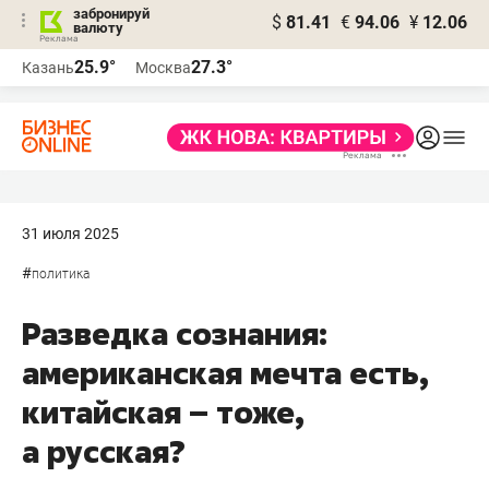
забронируй
$
81.41
€
94.06
¥
12.06
валюту
25.9°
27.3°
Казань
Москва
31 июля 2025
#
политика
Разведка сознания:
американская мечта есть,
китайская – тоже,
а русская?