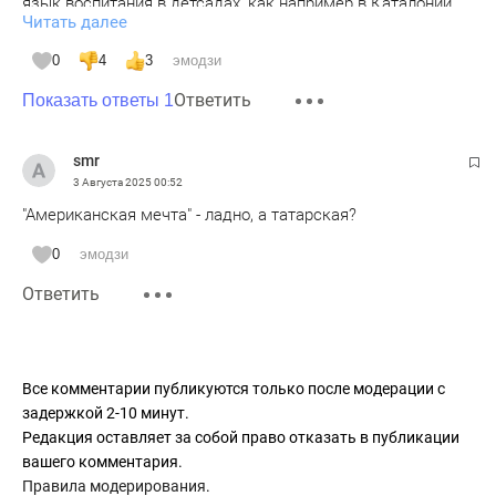
язык воспитания в детсадах, как например в Каталонии.
Читать далее
Испанская Конституция позволяет руководителям
регионов устанавливать язык обучения в
0
4
3
эмодзи
образовательных учреждениях в своем регионе. Поэтому
Ответить
каталонский язык экспертами ЮНЕСКО не считается
Показать ответы 1
исчезающим. Наоборот, подавляющее большинство
языков народов в РФ этими экспертами отнесены к
smr
исчезающим.
3 Августа 2025
00:52
"Американская мечта" - ладно, а татарская?
0
эмодзи
Ответить
Все комментарии публикуются только после модерации с
задержкой 2-10 минут.
Редакция оставляет за собой право отказать в публикации
вашего комментария.
Правила модерирования
.