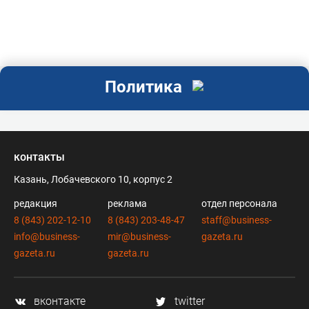
Политика
контакты
Казань, Лобачевского 10, корпус 2
редакция
реклама
отдел персонала
8 (843) 202-12-10
8 (843) 203-48-47
staff@business-
info@business-
mir@business-
gazeta.ru
gazeta.ru
gazeta.ru
вконтакте
twitter