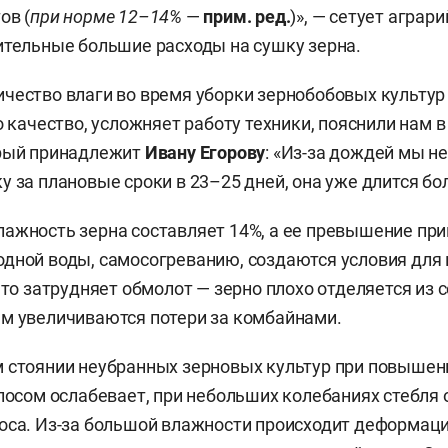
ов (
при норме 12–14%
—
прим. ред.
)», — сетует аграри
ительные большие расходы на сушку зерна.
чество влаги во время уборки зернобобовых культур
о качество, усложняет работу техники, пояснили нам в
орый принадлежит
Ивану Егорову
: «Из-за дождей мы н
 за плановые сроки в 23–25 дней, она уже длится бол
ажность зерна составляет 14%, а ее превышение при
дной воды, самосогреванию, создаются условия для
 что затрудняет обмолот — зерно плохо отделяется из 
м увеличиваются потери за комбайнами.
 стоянии неубранных зерновых культур при повышен
олосом ослабевает, при небольших колебаниях стебля 
оса. Из-за большой влажности происходит деформаци