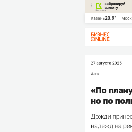
забронируй
валюту
20.9°
Казань
Моск
27 августа 2025
#
апк
«По план
но по пол
Дожди принес
надежд на ре