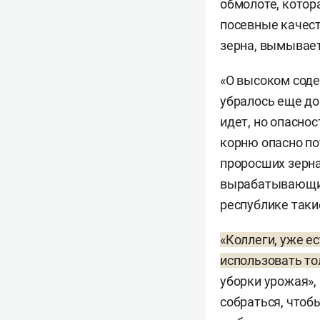
обмолоте, котор
посевные качест
зерна, вымывает
«О высоком соде
убралось еще до
идет, но опасно
корню опасно по
проросших зерна
вырабатывающие 
республике такие
«Коллеги, уже е
использовать то
уборки урожая»,
собраться, чтоб