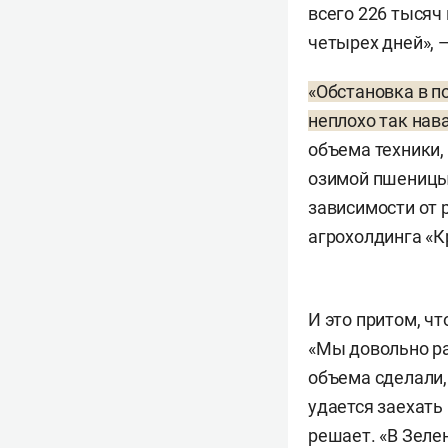
всего 226 тысяч
четырех дней», 
«Обстановка в п
неплохо так нав
объема техники,
озимой пшеницы 
зависимости от 
агрохолдинга «К
И это притом, ч
«Мы довольно ра
объема сделали,
удается заехать
решает. «В Зеле