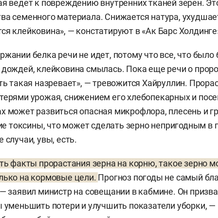
ая ведет к повреждению внутренних тканей зерен. Эт
ва семенного материала. Снижается натура, ухудшае
ся клейковина», — констатируют в «Ак Барс Холдинге
ржании белка речи не идет, потому что все, что было 
 дождей, клейковина смылась. Пока еще речи о проро
сть такая назревает», — тревожится Хайруллин. Прора
терями урожая, снижением его хлебопекарных и посе
х может развиться опасная микрофлора, плесень и гр
токсины, что может сделать зерно непригодным в п
 случаи, увы, есть.
сть факты прорастания зерна на корню, такое зерно 
лько на кормовые цели.
Прогноз погоды не самый бл
 — заявил министр на совещании в кабмине. Он призв
ы уменьшить потери и улучшить показатели уборки, — 