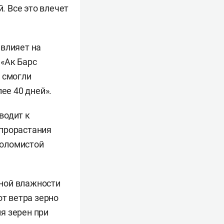
й. Все это влечет
 влияет на
 «Ак Барс
е смогли
ее 40 дней».
водит к
 прорастания
соломистой
ной влажности
от ветра зерно
я зерен при