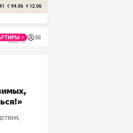
41
€
94.06
¥
12.06
зимых,
ься!»
ствия,