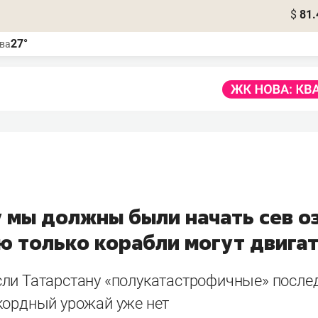
$
81.
27°
ва
у мы должны были начать сев о
ю только корабли могут двигат
ли Татарстану «полукатастрофичные» послед
кордный урожай уже нет