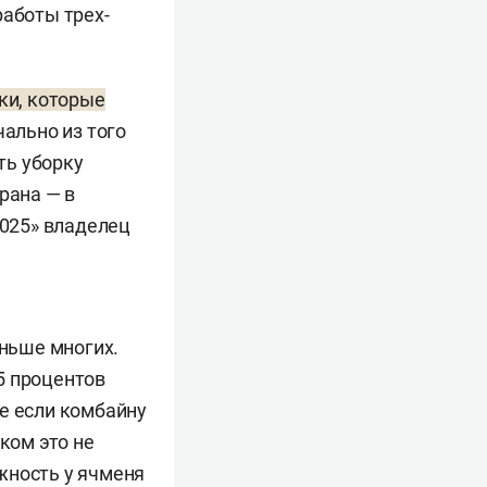
работы трех-
ки, которые
чально из того
ть уборку
рана — в
2025» владелец
аньше многих.
5 процентов
е если комбайну
ком это не
жность у ячменя