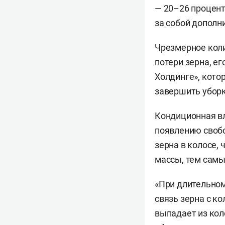
— 20–26 процент
за собой дополн
Чрезмерное коли
потери зерна, ег
Холдинге», кот
завершить уборку
Кондиционная вл
появлению свобо
зерна в колосе,
массы, тем самы
«При длительном
связь зерна с к
выпадает из кол