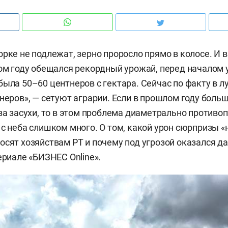
орке не подлежат, зерно проросло прямо в колосе. И 
том году обещался рекордный урожай, перед началом
была 50–60 центнеров с гектара. Сейчас по факту в 
тнеров», — сетуют аграрии. Если в прошлом году боль
-за засухи, то в этом проблема диаметрально против
 с неба слишком много. О том, какой урон сюрпризы «
осят хозяйствам РТ и почему под угрозой оказался д
ериале «БИЗНЕС Online».