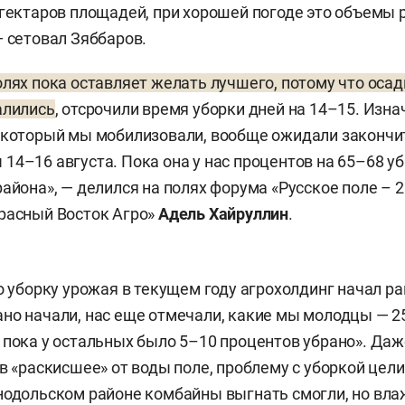
 гектаров площадей, при хорошей погоде это объемы 
— сетовал Зяббаров.
олях пока оставляет желать лучшего, потому что осад
алились
, отсрочили время уборки дней на 14–15. Изна
 который мы мобилизовали, вообще ожидали закончи
14–16 августа. Пока она у нас процентов на 65–68 уб
района», — делился на полях форума «Русское поле – 
расный Восток Агро»
Адель Хайруллин
.
то уборку урожая в текущем году агрохолдинг начал р
но начали, нас еще отмечали, какие мы молодцы — 2
 пока у остальных было 5–10 процентов убрано». Даж
 в «раскисшее» от воды поле, проблему с уборкой цели
нодольском районе комбайны выгнать смогли, но вла