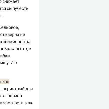
о снижает
тся сыпучесть
».
белковое,
сте зерна не
стание зерна на
вных качеств, в
ибки,
ищу. И в
можно
агоприятный для
ал аграриев
в частности, как