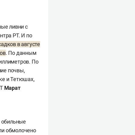
ные ливни с
нтра РТ. И по
адков в августе
ров
. По данным
иллиметров. По
ие почвы,
ке и Тетюшах,
РТ
Марат
 обильные
ли обмолочено