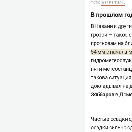
Фото:
rais.tatarstan.ru
В прошлом го
В Казани и друг
грозой — такое 
прогнозам на бл
54 мм с начала 
гидрометеослужб
пяти метеостанц
такова ситуация
докладывал на д
Зяббаров
в Доме
Частые осадки 
осадки сильно с