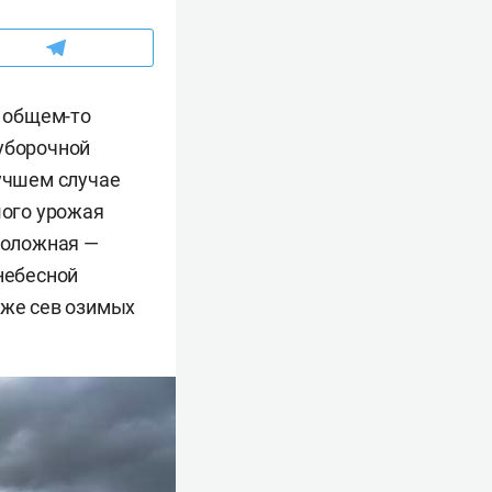
в общем-то
 уборочной
лучшем случае
шого урожая
оположная —
небесной
аже сев озимых