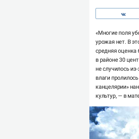
«Многие поля уб
урожая нет. В э
средняя оценка 
в районе 30 цен
не случилось из
влаги пролилось
канцелярии» нан
культур, — в мат