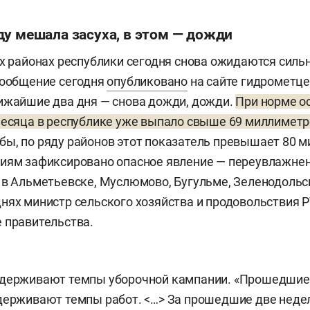
ду мешала засуха, в этом — дожди
их районах республики сегодня снова ожидаются силь
сообщение сегодня
опубликовано
на сайте гидрометце
ижайшие два дня — снова дожди, дожди.
При норме ос
месяца в республике уже выпало свыше 69 миллимет
ы, по ряду районов этот показатель превышает 80 м
иям зафиксировано опасное явление — переувлажнен
 в Альметьевске, Муслюмово, Бугульме, Зеленодольс
нях министр сельского хозяйства и продовольствия 
 правительства.
сдерживают темпы уборочной кампании. «Прошедшие
держивают темпы работ. <…> За прошедшие две неде