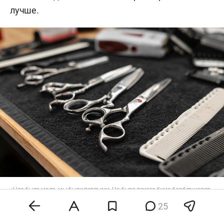
лучше.
«Нас было мало, мы были первыми. Не было такого бума барбершопов,
все мастера были заряжены на идею»
25
Фото:
ru.freepik.com