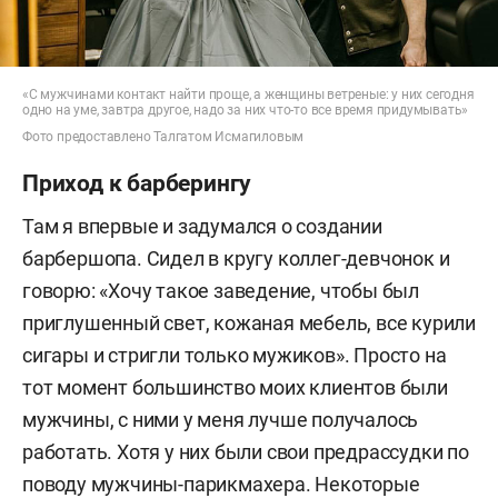
«С мужчинами контакт найти проще, а женщины ветреные: у них сегодня
одно на уме, завтра другое, надо за них что-то все время придумывать»
Фото предоставлено Талгатом Исмагиловым
Приход к барберингу
Там я впервые и задумался о создании
барбершопа. Сидел в кругу коллег-девчонок и
говорю: «Хочу такое заведение, чтобы был
приглушенный свет, кожаная мебель, все курили
сигары и стригли только мужиков». Просто на
тот момент большинство моих клиентов были
мужчины, с ними у меня лучше получалось
работать. Хотя у них были свои предрассудки по
поводу мужчины-парикмахера. Некоторые