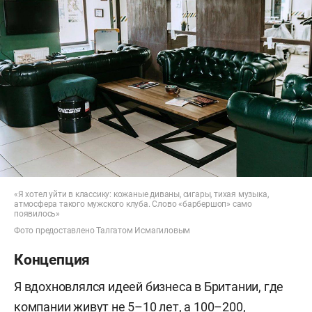
«Я хотел уйти в классику: кожаные диваны, сигары, тихая музыка,
атмосфера такого мужского клуба. Слово «барбершоп» само
появилось»
Фото предоставлено Талгатом Исмагиловым
Концепция
Я вдохновлялся идеей бизнеса в Британии, где
компании живут не 5–10 лет, а 100–200,