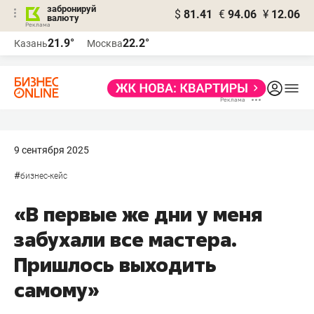
забронируй
$
81.41
€
94.06
¥
12.06
валюту
21.9°
22.2°
Казань
Москва
9 сентября 2025
#
бизнес-кейс
«В первые же дни у меня
забухали все мастера.
Пришлось выходить
самому»