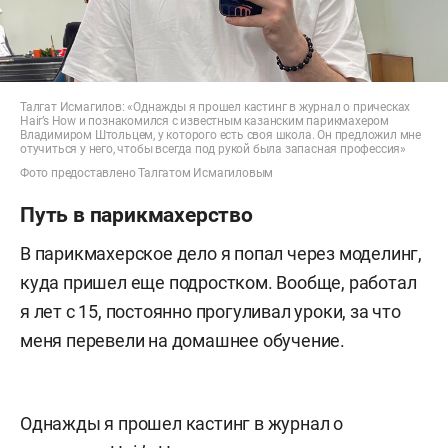
Талгат Исмагилов: «Однажды я прошел кастинг в журнал о прическах
Hair’s How и познакомился с известным казанским парикмахером
Владимиром Штольцем, у которого есть своя школа. Он предложил мне
отучиться у него, чтобы всегда под рукой была запасная профессия»
Фото предоставлено Талгатом Исмагиловым
Путь в парикмахерство
В парикмахерское дело я попал через моделинг,
куда пришел еще подростком. Вообще, работал
я лет с 15, постоянно прогуливал уроки, за что
меня перевели на домашнее обучение.
Однажды я прошел кастинг в журнал о