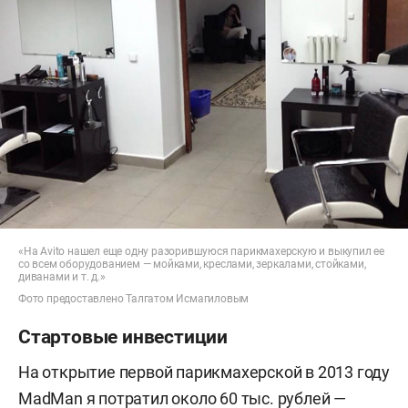
«На Avito нашел еще одну разорившуюся парикмахерскую и выкупил ее
со всем оборудованием — мойками, креслами, зеркалами, стойками,
диванами и т. д.»
Фото предоставлено Талгатом Исмагиловым
Стартовые инвестиции
На открытие первой парикмахерской в 2013 году
MadMan я потратил около 60 тыс. рублей —