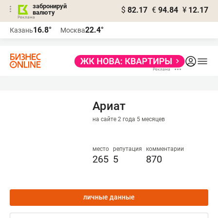
забронируй
$
82.17
€
94.84
¥
12.17
валюту
16.8°
22.4°
Казань
Москва
Ариат
на сайте 2 года 5 месяцев
место
репутация
комментарии
265
5
870
личные данные