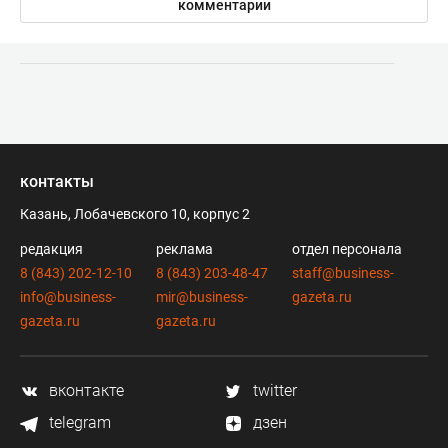
комментарии
контакты
Казань, Лобачевского 10, корпус 2
редакция
реклама
отдел персонала
8 (843) 202-12-10
8 (843) 203-48-47
staff@business-
info@business-
mir@business-
gazeta.ru
gazeta.ru
gazeta.ru
вконтакте
twitter
telegram
дзен