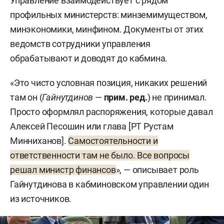
Управление взаимодействует с рядом
профильных министерств: минземимуществом,
минэкономики, минфином. Документы от этих
ведомств сотрудники управления
обрабатывают и доводят до кабмина.
«Это чисто условная позиция, никаких решений
там он (
Гайнутдинов
—
прим. ред.
) не принимал.
Просто оформлял распоряжения, которые давал
Алексей Песошин или глава [РТ Рустам
Минниханов].
Самостоятельности и
ответственности там не было. Все вопросы
решал министр финансов
», — описывает роль
Гайнутдинова в кабминовском управлении один
из источников.