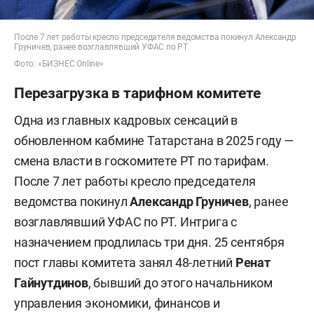
После 7 лет работы кресло председателя ведомства покинул Александр
Груничев, ранее возглавлявший УФАС по РТ
Фото: «БИЗНЕС Online»
Перезагрузка в тарифном комитете
Одна из главных кадровых сенсаций в
обновленном кабмине Татарстана в 2025 году —
смена власти в госкомитете РТ по тарифам.
После 7 лет работы кресло председателя
ведомства покинул
Александр Груничев
, ранее
возглавлявший УФАС по РТ. Интрига с
назначением продлилась три дня. 25 сентября
пост главы комитета занял 48-летний
Ренат
Гайнутдинов
, бывший до этого начальником
управления экономики, финансов и