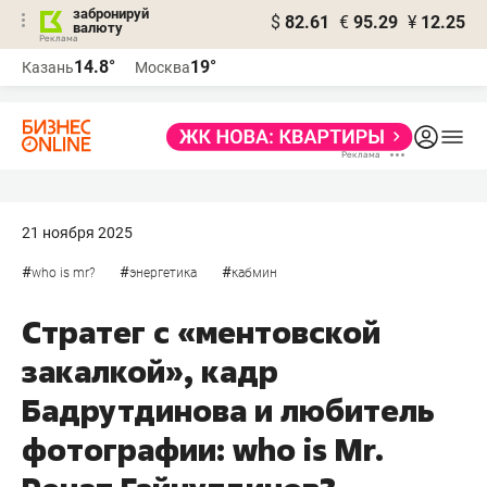
забронируй
$
82.61
€
95.29
¥
12.25
валюту
14.8°
19°
Казань
Москва
21 ноября 2025
#
#
#
who is mr?
энергетика
кабмин
Стратег с «ментовской
закалкой», кадр
Бадрутдинова и любитель
фотографии: who is Mr.