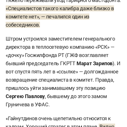
тяжело переживали уход тарифного мастодонта.
«Специалистов такого калибра даже близко в
комитете нет», — печалился один из
собеседников.
Штром устроился заместителем генерального
директора в теплосетевую компанию «РСК» —
«дочку» Госжилфонда РТ (ГЖФ возглавляет
бывший председатель ГКРТТ
Марат Зарипов
). И
вот спустя пять лет в «ссылке» — долгожданное
возвращение специалиста в комитет. Правда,
пришлось уйти занимавшему эту позицию
Сергею Павлову
, бывшему до этого замом
Груничева в УФАС.
«Гайнутдинов очень щепетильно относится к
кадрам. Хороший стратег в этом плане.
Видно,