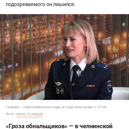
подозреваемого он лишился.
Ганиева — подполковник юстиции, в следствии служит с 18 лет
Фото:
челны.16.мвд.рф
«Гроза обнальщиков» — в челнинской