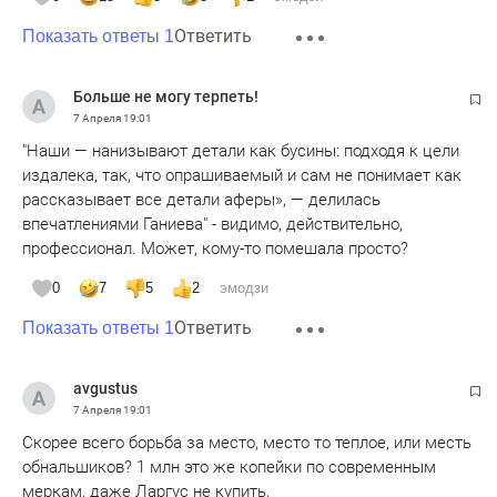
Ответить
Показать ответы 1
Больше не могу терпеть!
7 Апреля
19:01
"Наши — нанизывают детали как бусины: подходя к цели
издалека, так, что опрашиваемый и сам не понимает как
рассказывает все детали аферы», — делилась
впечатлениями Ганиева" - видимо, действительно,
профессионал. Может, кому-то помешала просто?
0
7
5
2
эмодзи
Ответить
Показать ответы 1
avgustus
7 Апреля
19:01
Скорее всего борьба за место, место то теплое, или месть
обнальшиков? 1 млн это же копейки по современным
меркам, даже Ларгус не купить.