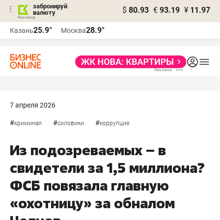
забронируй
$
80.93
€
93.19
¥
11.97
валюту
25.9°
28.9°
Казань
Москва
7 апреля 2026
#
#
#
криминал
силовики
коррупция
Из подозреваемых – в
свидетели за 1,5 миллиона?
ФСБ повязала главную
«охотницу» за обналом