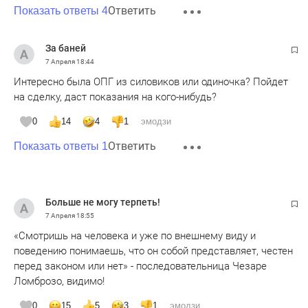
Ответить
Показать ответы 4
За баней
7 Апреля
18:44
Интересно была ОПГ из силовиков или одиночка? Пойдет
на сделку, даст показания на кого-нибудь?
0
14
4
1
эмодзи
Ответить
Показать ответы 1
Больше не могу терпеть!
7 Апреля
18:55
«Смотришь на человека и уже по внешнему виду и
поведению понимаешь, что он собой представляет, честен
перед законом или нет» - последовательница Чезаре
Ломброзо, видимо!
0
15
5
3
1
эмодзи