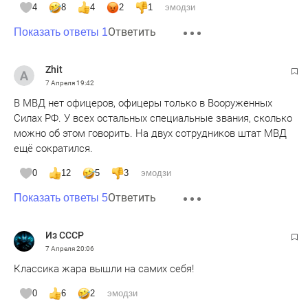
4
8
4
2
1
эмодзи
Ответить
Показать ответы 1
Zhit
7 Апреля
19:42
В МВД нет офицеров, офицеры только в Вооруженных
Силах РФ. У всех остальных специальные звания, сколько
можно об этом говорить. На двух сотрудников штат МВД
ещё сократился.
0
12
5
3
эмодзи
Ответить
Показать ответы 5
Из СССР
7 Апреля
20:06
Классика жара вышли на самих себя!
0
6
2
эмодзи