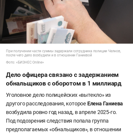
При получении части суммы задержали сотрудника полиции Челнов,
после чего дело возбудили и в отношении Ганиевой
Фото: «БИЗНЕС Online»
Дело офицера связано с задержанием
обнальщиков с оборотом в 1 миллиард
Уголовное дело полицейских «вытекло» из
другого расследования, которое
Елена Ганиева
возбудила ровно год назад, в апреле 2025-го.
Под подозрения следствия попала группа
предполагаемых «обнальщиков», в отношении