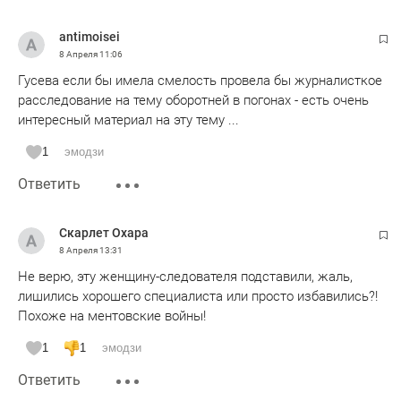
antimoisei
8 Апреля
11:06
Гусева если бы имела смелость провела бы журналисткое
расследование на тему оборотней в погонах - есть очень
интересный материал на эту тему ...
1
эмодзи
Ответить
Скарлет Охара
8 Апреля
13:31
Не верю, эту женщину-следователя подставили, жаль,
лишились хорошего специалиста или просто избавились?!
Похоже на ментовские войны!
1
1
эмодзи
Ответить