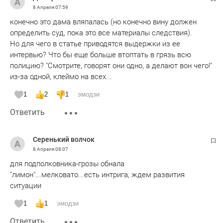
8 Апреля
07:59
конечно это дама вляпалась (но конечно вину должен
определить суд, пока это все материалы следствия).
Но для чего в статье приводятся выдержки из ее
интервью? Что бы еще больше втоптать в грязь всю
полицию? "Смотрите, говорят они одно, а делают вон чего!"
из-за одной, клеймо на всех...
1
2
1
эмодзи
Ответить
Серенький волчок
8 Апреля
08:07
для подполковника-грозы обнала
"лимон"...мелковато...есть интрига, ждем развития
ситуации
1
1
эмодзи
Ответить