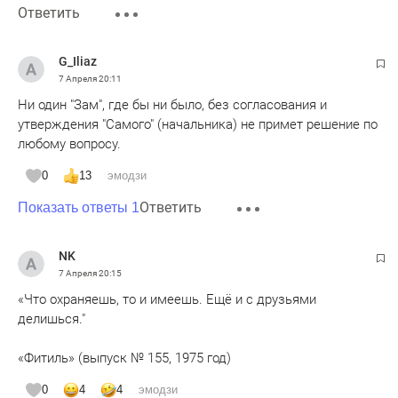
Ответить
G_Iliaz
7 Апреля
20:11
Ни один "Зам", где бы ни было, без согласования и
утверждения "Самого" (начальника) не примет решение по
любому вопросу.
0
13
эмодзи
Ответить
Показать ответы 1
NK
7 Апреля
20:15
«Что охраняешь, то и имеешь. Ещё и с друзьями
делишься."
«Фитиль» (выпуск № 155, 1975 год)
0
4
4
эмодзи