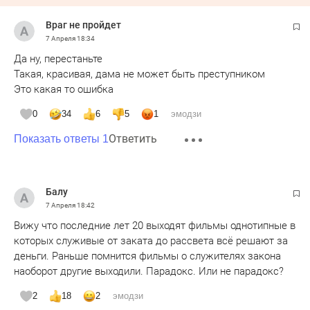
Враг не пройдет
7 Апреля
18:34
Да ну, перестаньте
Такая, красивая, дама не может быть преступником
Это какая то ошибка
0
34
6
5
1
эмодзи
Ответить
Показать ответы 1
Балу
7 Апреля
18:42
Вижу что последние лет 20 выходят фильмы однотипные в
которых служивые от заката до рассвета всё решают за
деньги. Раньше помнится фильмы о служителях закона
наоборот другие выходили. Парадокс. Или не парадокс?
2
18
2
эмодзи