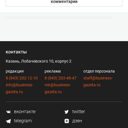
комментарии
контакты
Казань, Лобачевского 10, корпус 2
редакция
реклама
отдел персонала
8 (843) 202-12-10
8 (843) 203-48-47
staff@business-
info@business-
mir@business-
gazeta.ru
gazeta.ru
gazeta.ru
вконтакте
twitter
telegram
дзен