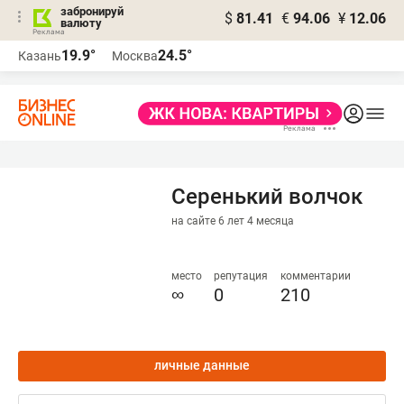
забронируй
$
81.41
€
94.06
¥
12.06
валюту
19.9°
24.5°
Казань
Москва
Серенький волчок
на сайте 6 лет 4 месяца
место
репутация
комментарии
∞
0
210
личные данные