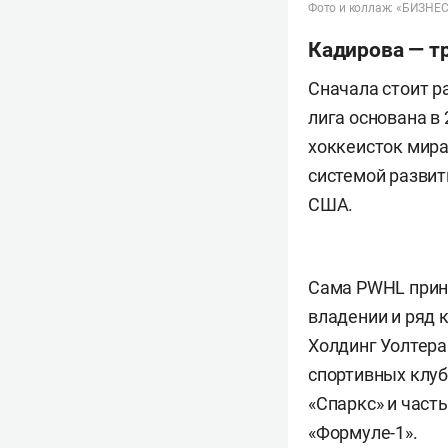
Фото и коллаж: «БИЗНЕС 
Кадирова — тр
Сначала стоит ра
лига основана в
хоккеисток мира
системой развити
США.
Сама PWHL прин
владении и ряд 
Холдинг Уолтера
спортивных клу
«Спаркс» и част
«Формуле-1».