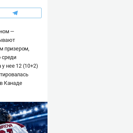
аном —
зывают
м призером,
о среди
у нее 12 (10+2)
птировалась
 в Канаде