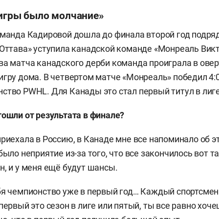
 игры было молчание»
оманда Кадировой дошла до финала второй год подряд 
«Оттава» уступила канадской команде «Монреаль Викт
ва матча канадского дерби команда проиграла в овер
игру дома. В четвертом матче «Монреаль» победил 4:
ство PWHL. Для Канады это стал первый титул в лиге
тошли от результата в финале?
приехала в Россию, в Канаде мне все напоминало об э
было неприятие из-за того, что все закончилось вот та
н, и у меня ещё будут шансы.
бя чемпионство уже в первый год… Каждый спортсмен 
первый это сезон в лиге или пятый, ты все равно хоч