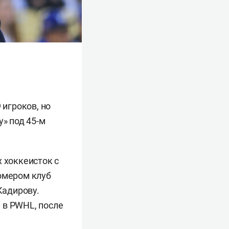
 игроков, но
у» под 45-м
 хоккеисток с
номером клуб
 Кадирову.
 в PWHL, после