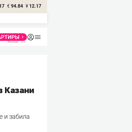
17
€
94.84
¥
12.17
в Казани
е и забила