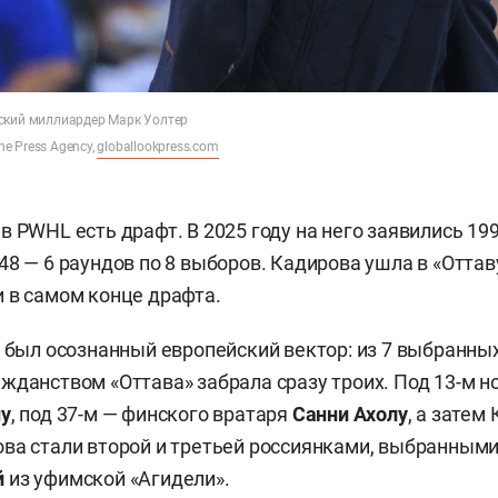
ский миллиардер Марк Уолтер
one Press Agency,
globallookpress.com
 PWHL есть драфт. В 2025 году на него заявились 199
48 — 6 раундов по 8 выборов. Кадирова ушла в «Оттав
 в самом конце драфта.
о был осознанный европейский вектор: из 7 выбранных
жданством «Оттава» забрала сразу троих. Под 13-м 
ну
, под 37-м — финского вратаря
Санни Ахолу
, а затем
ва стали второй и третьей россиянками, выбранными
й
из уфимской «Агидели».