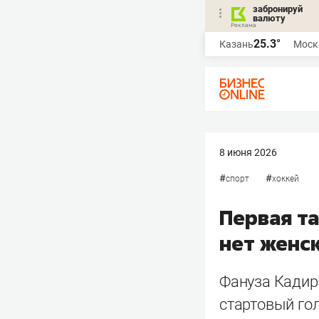
забронируй
валюту
25.3°
Казань
Моск
8 июня 2026
#
#
спорт
хоккей
Первая та
нет женск
Фануза Кадир
стартовый гол