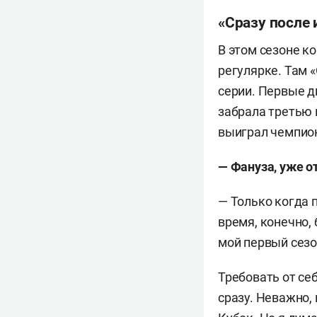
«Сразу после
В этом сезоне к
регулярке. Там 
серии. Первые д
забрала третью 
выиграл чемпион
— Фануза, уже о
— Только когда 
время, конечно, 
мой первый сезо
Требовать от се
сразу. Неважно, 