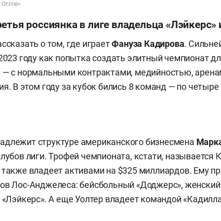
Online»
етья россиянка в лиге владельца «Лэйкерс»
ссказать о том, где играет
Фануза Кадирова
. Сильн
 2023 году как попытка создать элитный чемпионат д
 — с нормальными контрактами, медийностью, арена
я. В этом году за кубок бились 8 команд — по четыре
адлежит структуре американского бизнесмена
Марка
клубов лиги. Трофей чемпионата, кстати, называется К
 также владеет активами на $325 миллиардов. Ему п
бов Лос-Анджелеса: бейсбольный «Доджерс», женски
ь «Лэйкерс». А еще Уолтер владеет командой «Кадилла