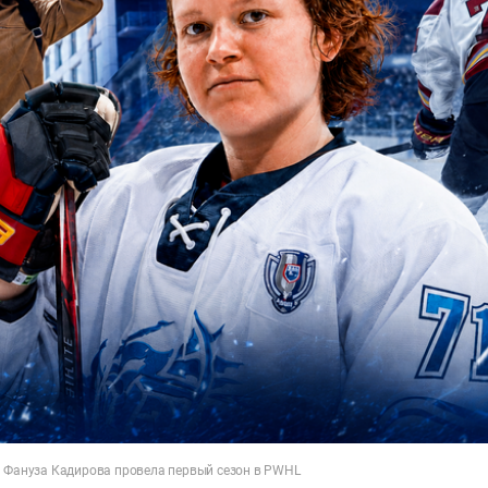
а Фануза Кадирова провела первый сезон в PWHL