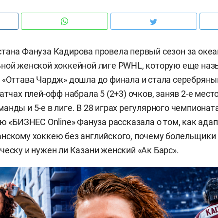
тана Фануза Кадирова провела первый сезон за оке
ьной женской хоккейной лиге PWHL, которую еще на
 «Оттава Чардж» дошла до финала и стала серебряны
атчах плей-офф набрала 5 (2+3) очков, заняв 2-е мест
нды и 5-е в лиге. В 28 играх регулярного чемпионата 
ью «БИЗНЕС Online» Фануза рассказала о том, как ада
нскому хоккею без английского, почему болельщики
ческу и нужен ли Казани женский «Ак Барс».