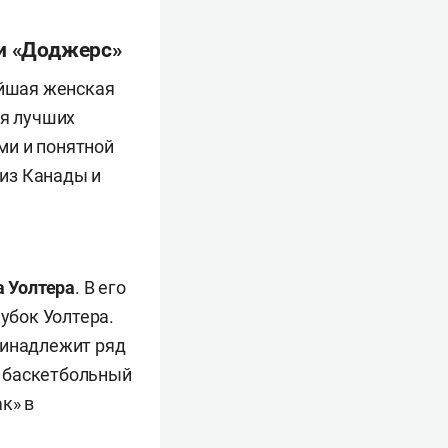
 и «Доджерс»
ейшая женская
ля лучших
ми и понятной
 из Канады и
 Уолтера
. В его
убок Уолтера.
ринадлежит ряд
й баскетбольный
к» в