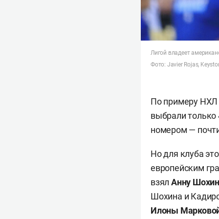
Лигой владеет американ
Фото: Javier Rojas, Keyst
По примеру НХЛ в
выбрали только 
номером — почти
Но для клуба эт
европейским гра
взял
Анну Шохи
Шохина и Кадиро
Илоны Марково