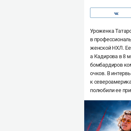
Уроженка Татарс
в профессионал
женской НХЛ. Ее
а Кадирова в 8 м
бомбардиров кома
очков. В интерв
к североамерика
полюбили ее при