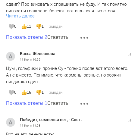
сдвиг? Про виноватых спрашивать не буду. И так понятно,
виноваты граждане, болеют, вот и выводят из строя
Читать далее
аппараты. Только вот удащливые забыли, что перед этим
заболеванием никто не защищен и деньги часто
0
11
1
эмодзи
бесполезны. Вот если ранняя диагностика поможет, тогда
Ответить
да... Но это мрт рабочим должен быть.
Показать ответы 2
Васса Железнова
11 Июня
10:55
Цум , гольфики и прочие Су - только после вот этого всего.
А не вместо. Понимаю, что карманы разные, но хозяин
пинджака один .
0
16
1
эмодзи
Ответить
Показать ответы 1
Победит, сомненья нет, - Свет.
11 Июня
11:08
Вот на это деньги есть: