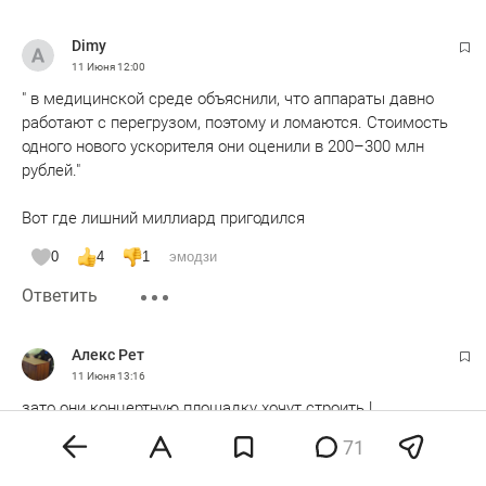
Dimy
11 Июня
12:00
" в медицинской среде объяснили, что аппараты давно
работают с перегрузом, поэтому и ломаются. Стоимость
одного нового ускорителя они оценили в 200–300 млн
рублей."
Вот где лишний миллиард пригодился
0
4
1
эмодзи
Ответить
Алекс Рет
11 Июня
13:16
зато они концертную площадку хочут строить !
71
ремонт пары окон в небоскребе на отщибе города они