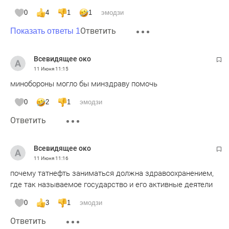
0
4
1
1
эмодзи
Ответить
Показать ответы 1
Всевидящее око
11 Июня
11:15
минобороны могло бы минздраву помочь
0
2
1
эмодзи
Ответить
Всевидящее око
11 Июня
11:16
почему татнефть заниматься должна здравоохранением,
где так называемое государство и его активные деятели
0
3
1
эмодзи
Ответить