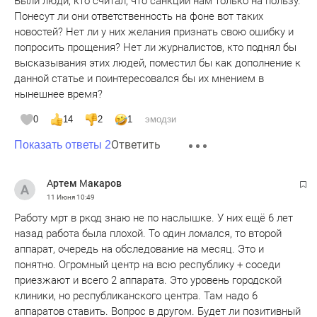
Были люди, кто считал, что санкции нам только на пользу.
Понесут ли они ответственность на фоне вот таких
новостей? Нет ли у них желания признать свою ошибку и
попросить прощения? Нет ли журналистов, кто поднял бы
высказывания этих людей, поместил бы как дополнение к
данной статье и поинтересовался бы их мнением в
нынешнее время?
0
14
2
1
эмодзи
Ответить
Показать ответы 2
Αртем Μакаров
11 Июня
10:49
Работу мрт в ркод знаю не по наслышке. У них ещё 6 лет
назад работа была плохой. То один ломался, то второй
аппарат, очередь на обследование на месяц. Это и
понятно. Огромный центр на всю республику + соседи
приезжают и всего 2 аппарата. Это уровень городской
клиники, но республиканского центра. Там надо 6
аппаратов ставить. Вопрос в другом. Будет ли позитивный