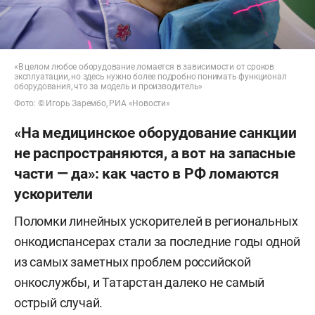
«В целом любое оборудование ломается в зависимости от сроков
эксплуатации, но здесь нужно более подробно понимать функционал
оборудования, что за модель и производитель»
Фото: © Игорь Зарембо, РИА «Новости»
«На медицинское оборудование санкции
не распространяются, а вот на запасные
части — да»: как часто в РФ ломаются
ускорители
Поломки линейных ускорителей в региональных
онкодиспансерах стали за последние годы одной
из самых заметных проблем российской
онкослужбы, и Татарстан далеко не самый
острый случай.