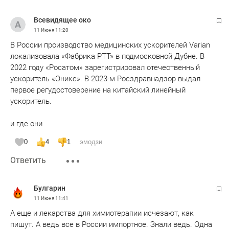
Всевидящее око
11 Июня
11:20
В России производство медицинских ускорителей Varian
локализовала «Фабрика РТТ» в подмосковной Дубне. В
2022 году «Росатом» зарегистрировал отечественный
ускоритель «Оникс». В 2023-м Росздравнадзор выдал
первое регудостоверение на китайский линейный
ускоритель.
и где они
0
4
1
эмодзи
Ответить
Булгарин
11 Июня
11:41
А еще и лекарства для химиотерапии исчезают, как
пишут. А ведь все в России импортное. Знали ведь. Одна