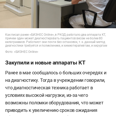
Как писал ранее «БИЗНЕС Online», в РКОД работало два аппарата КТ,
причем один может диагностировать пациентов весом не более 80
килограммов. Работают они почти без остановок, т. к. данный метод
диагностики требуется и поликлинике, и химиотерапевтам, и хирургам
Фото: «БИЗНЕС Online»
Закупили и новые аппараты КТ
Ранее в мае сообщалось о больших очередях и
на диагностику. Тогда в учреждении говорили,
что диагностическая техника работает в
условиях высокой нагрузки, из-за чего
возможны поломки оборудования, что может
приводить к увеличению сроков ожидания