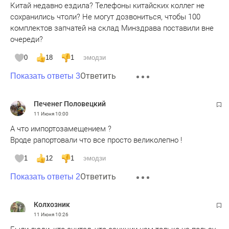
Китай недавно ездила? Телефоны китайских коллег не
сохранились чтоли? Не могут дозвониться, чтобы 100
комплектов запчатей на склад Минздрава поставили вне
очереди?
0
18
1
эмодзи
Ответить
Показать ответы 3
Печенег Половецкий
11 Июня
10:00
А что импортозамещением ?
Вроде рапортовали что все просто великолепно !
1
12
1
эмодзи
Ответить
Показать ответы 2
Колхозник
11 Июня
10:26