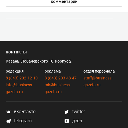
комментарии
контакты
Казань, Лобачевского 10, корпус 2
редакция
реклама
отдел персонала
8 (843) 202-12-10
8 (843) 203-48-47
staff@business-
info@business-
mir@business-
gazeta.ru
gazeta.ru
gazeta.ru
вконтакте
twitter
telegram
дзен