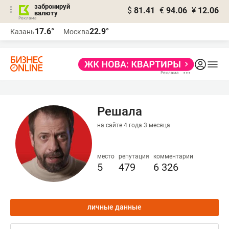
забронируй
$
81.41
€
94.06
¥
12.06
валюту
17.6°
22.9°
Казань
Москва
Решала
на сайте 4 года 3 месяца
место
репутация
комментарии
5
479
6 326
личные данные