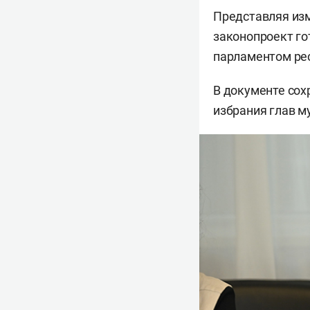
Представляя из
законопроект го
парламентом рес
В документе сох
избрания глав м