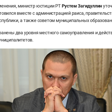
менения, министр юстиции РТ
Рустем Загидуллин
уточ
товился вместе с администрацией раиса, правительст
публики, а также советом муниципальных образован
ранены два уровня местного самоуправления и дейс
униципалитетов.