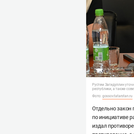
Рустем Загидуллин уточ
республики, а также со
Фото:
gossov.tatarstan.ru
Отдельно закон 
по инициативе ра
издал противоре