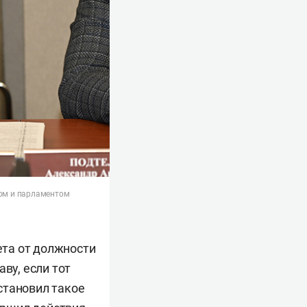
вом и парламентом
та от должности
ву, если тот
становил такое