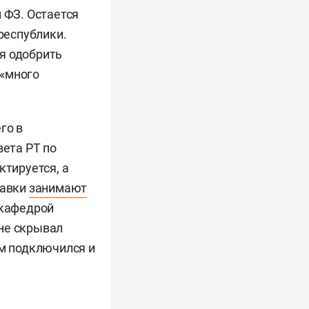
 ФЗ. Остается
республики.
я одобрить
 «много
го в
вета РТ по
ктируется, а
равки
занимают
вкафедрой
не скрывал
ем подключился и