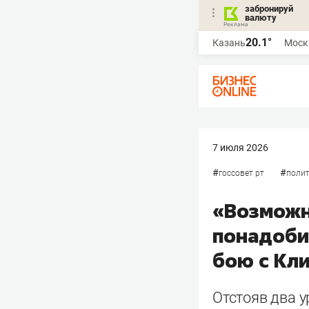
забронируй
валюту
20.1°
Казань
Моск
7 июля 2026
#
#
госсовет рт
поли
«Возможн
понадобит
бою с Кл
Отстояв два у