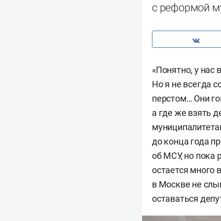
с реформой м
«Понятно, у нас
Но я не всегда 
перстом… Они го
а где же взять д
муниципалитетам
до конца года п
об МСУ, но пока 
остается много 
в Москве не слы
оставаться депу