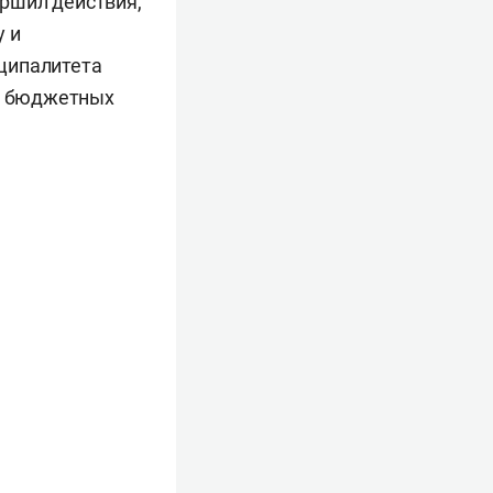
ершил действия,
у и
ципалитета
и бюджетных