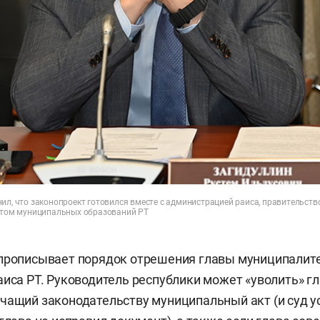
нил, что законопроект готовился вместе с администрацией раиса, правительст
ветом муниципальных образований РТ
прописывает порядок отрешения главы муниципалите
иса РТ. Руководитель республики может «уволить» гла
чащий законодательству муниципальный акт (и суд у