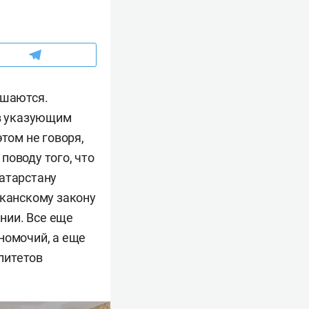
ешаются.
тв указующим
том не говоря,
 поводу того, что
Татарстану
иканскому закону
ении. Все еще
номочий, а еще
литетов