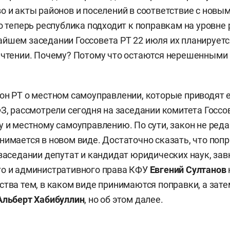
о и акты районов и поселений в соответствие с новым
ко теперь республика подходит к поправкам на уровне 
йшем заседании Госсовета РТ 22 июля их планируетс
 чтении. Почему? Потому что остаются нерешенными
он РТ о местном самоуправлении, которые приводят е
ФЗ, рассмотрели сегодня на заседании комитета Госсо
у и местному самоуправлению. По сути, закон не реда
нимается в новом виде. Достаточно сказать, что поп
 заседании депутат и кандидат юридических наук, за
го и административного права КФУ
Евгений Султанов
ства тем, в каком виде принимаются поправки, а зат
Альберт Хабибуллин
, но об этом далее.