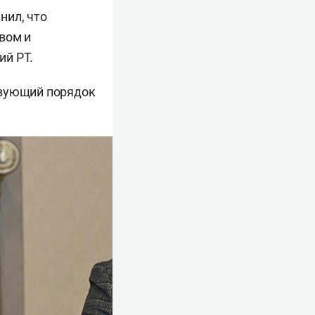
нил, что
вом и
ий РТ.
твующий порядок