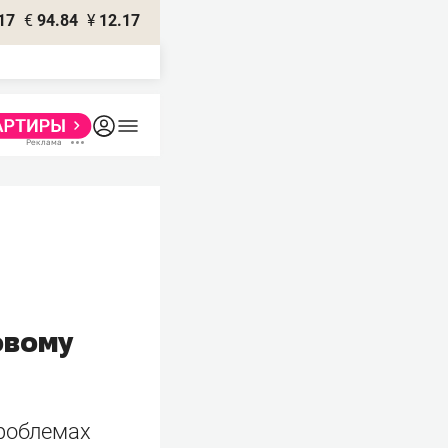
17
€
94.84
¥
12.17
овому
проблемах