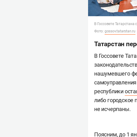
В Госсовете Татарстана
Фото:
gossov.tatarstan.ru
Татарстан пер
В Госсовете Тат
законодательств
нашумевшего фе
самоуправления 
республики
оста
либо городское 
не исчерпаны.
Поясним, до 1 я