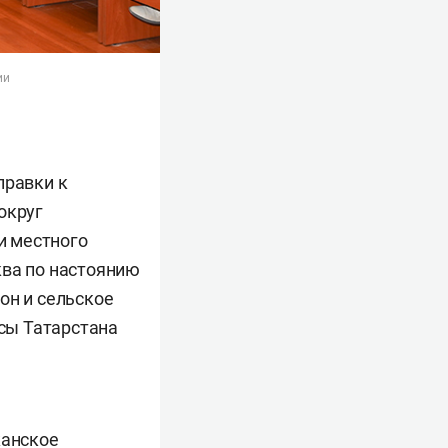
ии
правки к
округ
и местного
ква по настоянию
он и сельское
осы Татарстана
канское