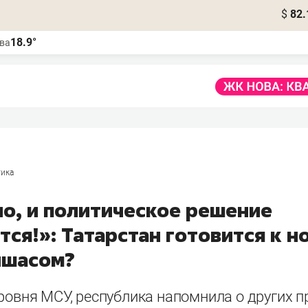
$
82.
18.9°
ва
тика
о, и политическое решение
ся!»: Татарстан готовится к н
ишасом?
ровня МСУ, республика напомнила о других 