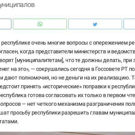
униципалов
 в республике очень многие вопросы с опережением р
согласен, когда представители министерств и ведомс
ворят [муниципалитетам], что те должны делать, при э
енег на это», — сокрушались сегодня в Госсовете РТ по
 дают полномочия, но не деньги на их реализацию. 
редстоит принять «исторические» поправки к республ
республика готова согласовать их только в первом чт
вопросов — нет четкого механизма разграничения пол
шат просьбу республики разрешить главам муниципа
татами.