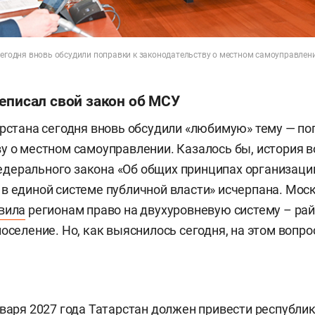
 сегодня вновь обсудили поправки к законодательству о местном самоуправлен
еписал свой закон об МСУ
арстана сегодня вновь обсудили «любимую» тему — по
у о местном самоуправлении. Казалось бы, история в
дерального закона «Об общих принципах организаци
в единой системе публичной власти» исчерпана. Мос
вила
регионам право на двухуровневую систему – рай
поселение. Но, как выяснилось сегодня, на этом вопр
нваря 2027 года Татарстан должен привести республи