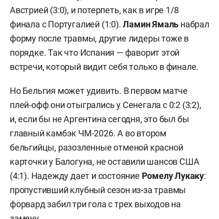
Австрией (3:0), и потерпеть, как в игре 1/8
финала с Португалией (1:0).
Ламин Ямаль
набрал
форму после травмы, другие лидеры тоже в
порядке. Так что Испания — фаворит этой
встречи, который видит себя только в финале.
Но Бельгия может удивить. В первом матче
плей-офф они отыгрались у Сенегала с 0:2 (3:2),
и, если бы не Аргентина сегодня, это был бы
главный камбэк ЧМ-2026. А во втором
бельгийцы, разозленные отменой красной
карточки у Балогуна, не оставили шансов США
(4:1). Надежду дает и состояние
Ромелу Лукаку
:
пропустивший клубный сезон из-за травмы
форвард забил три гола с трех выходов на
замену.