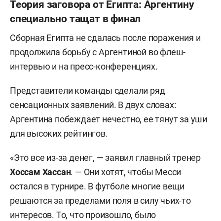
Теория заговора от Египта: Аргентину
Бенц». 68 239 зрителей
специально тащат в финал
0:1 — Ибрахим, 15
Сборная Египта не сдалась после поражения и
продолжила борьбу с Аргентиной во флеш-
0:2 — Зико, 67
интервью и на пресс-конференциях.
1:2 — Ромеро, 79
Представители команды сделали ряд
сенсационных заявлений. В двух словах:
2:2 — Месси, 84
Аргентина побеждает нечестно, ее тянут за уши
3:2 — Фернандес, 90+2
для высоких рейтингов.
Аргентина
: Эмилиано Мартинес, Молина
«Это все из-за денег, — заявил главный тренер
(Монтель, 73), Ромеро (Отаменди, 90+5),
Хоссам Хассан
. — Они хотят, чтобы Месси
Лисандро Мартинес, Тальяфико (Гонсалес, 66),
остался в турнире. В футболе многие вещи
Де Пауль (Лаутаро Мартинес, 66), Мак Аллистер,
решаются за пределами поля в силу чьих-то
Фернандес, Паредес, Месси, Альварес (Медина,
интересов. То, что произошло, было