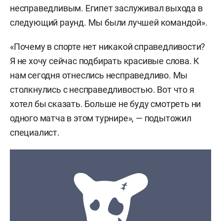
90+5)
несправедливым. Египет заслуживал выхода в
следующий раунд. Мы были лучшей командой».
Египет
: Шобейр, Рабья, Ибрахим, Хани, Хафез,
Аттия, Лашин (Зизо, 90+6), Ашур (Фати, 46),
«Почему в спорте нет никакой справедливости?
Закио (Мармуш, 80), Салах, Хассан (Трезеге, 73)
Я не хочу сейчас подбирать красивые слова. К
нам сегодня отнеслись несправедливо. Мы
Предупреждения
: Шобейр (90+3), Фати (90+4),
столкнулись с несправедливостью. Вот что я
Аттия (90+8)
хотел бы сказать. Больше не буду смотреть ни
одного матча в этом турнире», — подытожил
специалист.