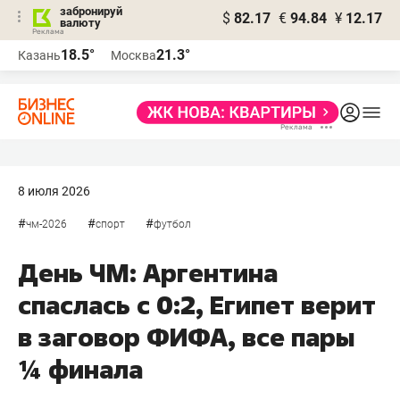
забронируй
$
82.17
€
94.84
¥
12.17
валюту
18.5°
21.3°
Казань
Москва
8 июля 2026
#
#
#
чм-2026
спорт
футбол
День ЧМ: Аргентина
спаслась с 0:2, Египет верит
в заговор ФИФА, все пары
¼ финала