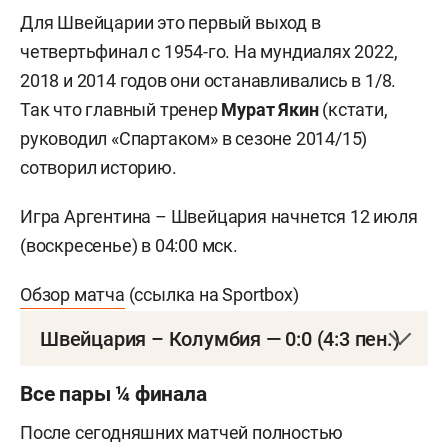
Для Швейцарии это первый выход в
четвертьфинал с 1954-го. На мундиалях 2022,
2018 и 2014 годов они останавливались в 1/8.
Так что главный тренер
Мурат Якин
(кстати,
руководил «Спартаком» в сезоне 2014/15)
сотворил историю.
Игра Аргентина – Швейцария начнется 12 июля
(воскресенье) в 04:00 мск.
Обзор матча
(ссылка на Sportbox)
Швейцария – Колумбия — 0:0 (4:3 пен.)
7 июля. Ванкувер, Канада. «Би-Си Плэйс», 52 497
Все пары ¼ финала
зрителей
После сегодняшних матчей полностью