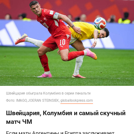
Швейцария обыграла Колумбию в серии пенальти
Фото: IMAGO, JOERAN STEINSIEK,
globallookpress.com
Швейцария, Колумбия и самый скучный
матч ЧМ
Если матч Аргентины и Египта заслуживает