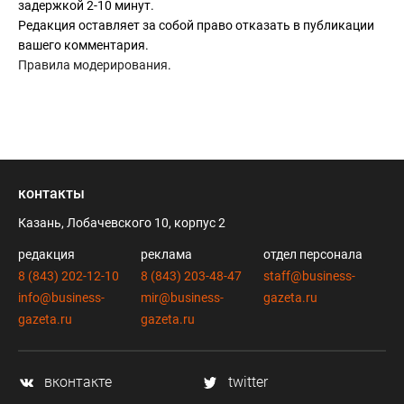
задержкой 2-10 минут.
Редакция оставляет за собой право отказать в публикации
вашего комментария.
Правила модерирования
.
контакты
Казань, Лобачевского 10, корпус 2
редакция
реклама
отдел персонала
8 (843) 202-12-10
8 (843) 203-48-47
staff@business-
info@business-
mir@business-
gazeta.ru
gazeta.ru
gazeta.ru
вконтакте
twitter