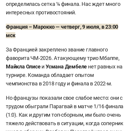
Швейцария
: Кобель, Эльведи, Аканджи,
определилась сетка ¼ финала. Нас ждет много
Родригес (Мухайм, 71), Закария (Видмер, 87),
интересных противостояний.
Фройлер, Джака, Ридер (Амдуни, 103), Яшари
Франция – Марокко — четверг, 9 июля, в 23:00
(Соу, 46), Ндой (Варгас, 90+1), Эмболо (Иттен, 87).
мск
Колумбия
: Варгас, Муньос, Санчес, Лукуми
За Францией закреплено звание главного
(Мина, 118), Мохика, Пуэрта, Лерма (Риос, 82),
фаворита ЧМ-2026. Атакующему трио Мбаппе,
Родригес (Кинтеро, 66), Диас, Арьяс (Кампас, 66),
Майкла Олисе
и
Усмана Дембеле
нет равных на
Суарес (Эрнандес, 82).
турнире. Команда обладает опытом
Предупреждения
: Джака (51), Закария (59),
чемпионства в 2018 году и финала в 2022-м.
Суарес (60), Санчес (94), Мухайм (105).
Но французы показали свое слабое место: они с
трудом обыграли Парагвай в матче 1/16 финала
(1:0). Как и другим топ-сборным, им было очень
тяжело действовать в ситуации, когда соперник