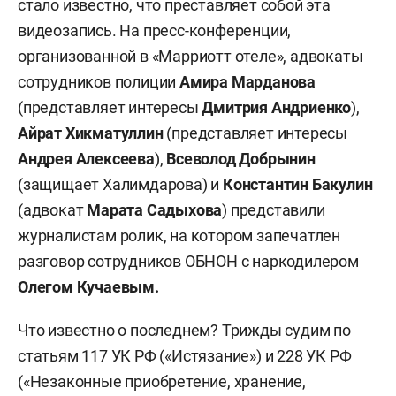
стало известно, что преставляет собой эта
видеозапись.
На пресс-конференции,
организованной в «Марриотт отеле», адвокаты
сотрудников полиции
Амира Марданова
(представляет интересы
Дмитрия Андриенко
),
Айрат Хикматуллин
(представляет интересы
Андрея Алексеева
),
Всеволод Добрынин
(защищает Халимдарова) и
Константин Бакулин
(адвокат
Марата Садыхова
)
представили
журналистам ролик, на котором запечатлен
разговор сотрудников ОБНОН с наркодилером
Олегом Кучаевым.
Что известно о последнем? Трижды судим по
статьям 117 УК РФ («Истязание») и 228 УК РФ
(«Незаконные приобретение, хранение,