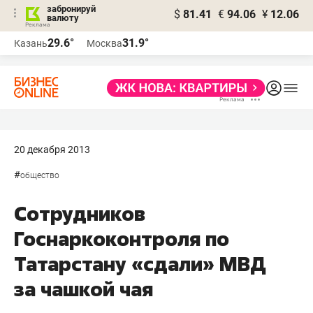
забронируй
$
81.41
€
94.06
¥
12.06
валюту
29.6°
31.9°
Казань
Москва
20 декабря 2013
#
общество
Сотрудников
Госнаркоконтроля по
Татарстану «сдали» МВД
за чашкой чая